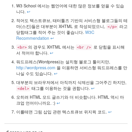
Moon
W3 School 에서는 웹언어에 대한 많은 정보를 얻을 수 있습
니다.
↩
by
적어도 텍스트큐브, 태터툴즈 기반의 서비스형 블로그들의 테
hi8ar
마(스킨)들은 대부분이 XHTML 로 작성되었으니,
라고
</p>
닫힘태그를 적어 주는 것이 좋습니다.
W3C
992
Recommendation
↩
1
by
의 경우도 XHTML 에서는
로 닫힘을 표시해
<br>
<br />
hi8ar
서 적어야 합니다.
↩
워드프레스(Wordpress)는 설치형 블로그 툴이지만,
http://wordpress.com
을 이용하면 서비스형 워드프레스를 만
나실 수도 있습니다.
↩
대부분의 브라우저에서 아직까지 삭제선을 그어주긴 하지만,
태그를 이용하는 것을 권합니다.
↩
<del>
오히려 HTML 모드 글쓰기와 더 비슷합니다. HTML 역시 마
크업 언어이니까요. :)
↩
이를테면 그림 삽입 관련 텍스트큐브 위지윅 코드.
↩