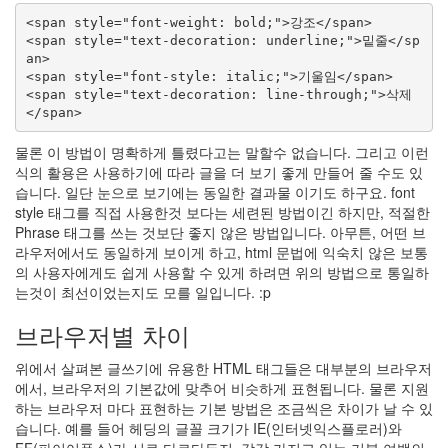
음
<span style="font-weight: bold;">강조</span>

도
<span style="text-decoration: underline;">밑줄</sp
는
여
an>

자
<span style="font-style: italic;">기울임</span>

<span style="text-decoration: line-through;">삭제
신
년
계
획
물론 이 방법이 명확하게 틀렸다고는 말할수 없습니다. 그리고 이런
The
식의 활용은 사용하기에 따라 글을 더 보기 좋게 만들어 줄 수도 있
Dark
습니다. 일단 눈으로 보기에는 동일한 결과물 이기도 하구요. font
Knight
style 태그를 직접 사용한것 보다는 세련된 방법이긴 하지만, 적절한
Phrase 태그를 쓰는 것보단 좋지 않은 방법입니다. 아무튼, 어떤 브
Notices
라우저에서도 동일하게 보이게 하고, html 문법에 익숙치 않은 보통
의 사용자에게도 쉽게 사용할 수 있게 하려면 위의 방법으로 통일하
About
는것이 최선이었는지도 모를 일입니다. :p
By
브라우저별 차이
hi8ar
위에서 살펴본 글쓰기에 유용한 HTML 태그들은 대부분의 브라우저
스
에서, 브라우저의 기본값에 맞추어 비슷하게 표현됩니다. 물론 지원
킨
하는 브라우저 마다 표현하는 기본 방법은 조금씩은 차이가 날 수 있
만
습니다. 예를 들어 헤딩의 글꼴 크기가 IE(인터넷익스플로러)와
들