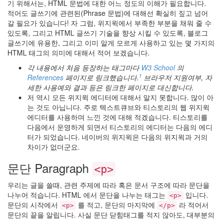
기 위해서는, HTML 문법에 대한 어느 정도의 이해가 필요합니다.
도
적어도 글쓰기에 관련된(Phrase 문법)에 대해선 확실히 짚고 넘어
우
갈 필요가 있습니다! 자 그럼, 위지윅에서 부족한 부분을 채워 줄 수
꾸
미
있도록, 그리고 HTML 글쓰기 기술을 향상 시킬 수 있도록, 블로그
기
글쓰기에 유용한, 그리고 이미 알게 모르게 사용하고 있는 몇 가지의
관
HTML 태그의 의미에 대해서 적어 보겠습니다.
리
자
각 내용에서 처음 등장하는 태그마다
W3 School
의
스
1
References
페이지로 링크했습니다.
브라우저 지원여부, 자
킨
세한 사용예와 결과 등은 링크한 페이지로 대신합니다.
내
저 역시 모든 위지윅 에디터에 대해서 알지 못합니다. 많이 아
자
는 것도 아닙니다. 주로 텍스트큐브와 티스토리의 웹 위지윅
리
에디터를 사용하며 느낀 것에 대해 적겠습니다. 티스토리를
태
다음에서 운영하게 되면서 티스토리의 에디터는 다음의 에디
터
터가 되었습니다. 네이버의 위지윅은 다음의 위지윅과 거의
툴
차이가 없더군요.
즈
올
문단 Paragraph
<p>
인
원
우리는 글을 쓸때, 관련 주제에 따라 혹은 문서 구조에 따라 문단을
제
스
나누어 적습니다. HTML 에서 문단을 나누는 태그는
입니다.
<p>
쳐
문단의 시작에서
를 적고, 문단의 마지막에
라 적어서
<p>
</p>
Monkey
문단의 끝을 알립니다. 사실 문단 닫힘태그를 적지 않아도, 대부분의