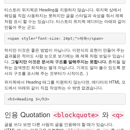
Hot
도
티스토리 위지윅은 Heading을 지원하지 않습니다. 위지윅 상에서
축
헤딩을 직접 사용하지는 못하지만 글꼴 스타일과 속성을 줘서 제목
Presto
처럼 표시 할 수는 있습니다. 티스토리 위지윅 에디터는 아래와 같이
Article
만들어 주는 군요.
Ashanti
<span style="font-size: 24pt;">제목</span>
크
리
하지만 이것은 좋은 방법이 아닙니다. 이런식의 표현이 만들어 주는
스
탈
결과물은 적어도 사람 눈으로 보기에는 꽤 제목 처럼 보일수 있습니
해
다.
그렇지만 이것은 문서의 구조를 말해주지는 못합니다.
흔히들 말
골
하는 검색엔진 최적화는 별개 아닙니다. 기계도 알아 볼수 있도록 문
zombie
서의 구조를 표시해 주는 것부터가 시작이죠. :)
백
지
위지윅에서 Heading 태그를 지원하지 않는다면, 에디터의 HTML 모
영
드에서 아래와 같이 직접 작성하는 수 밖엔 없겠습니다.
Beyonce
Knowles
<h3>Heading 3</h3>
Pretz
인용 Quotation
와
India
<blockquote>
<q>
Arie
숯
글을 쓰다 보면 다른 사람의 글을 인용해야 할 때가 있습니다.
검