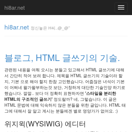
hi8ar.net
Toggl
navig
hi8ar.net
정신놓은 H씨..@_@''
정신놓은
H
블로그, HTML 글쓰기의 기술.
씨..@_@''
hi8ar
관련된 내용을 여쭤 오시는 분들고 있고해서 HTML 글쓰기에 대해
서 간단히 적어 보려 합니다. 제목을 HTML 글쓰기의 기술이라 할
지, 기본 으로 해야 할지 한참 고민했습니다. 어줍잖은 녀석이 기본
Tag
이 어쩌네 왈가왈부하는것 보단, 거창하게 대단한 기술인양 하기로
Cloud
했습니다. 깔깔.. 보다 더 정확히 표현하자면
'스타일을 분리한
Danity
HTML의 구조적인 글쓰기'
정도랄까? 네, 그렇습니다. 이 글은
Kane
HTML 문법에 대해 익숙하지 않은 분들을 위한 글입니다. HTML 태
Retro
그에 대해서 잘 알고 계시는 분들에겐 별로 영양가가 없어요. :)
문
제
위지윅(WYSIWIG) 에디터
해
결