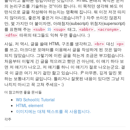
율적이고 올바른 방법이라는 것입니다.
HTML 본래의 목적은 문서
hi8ar
의 논리구조를 기술하는 것
이라 합니다. 이 목적만 생각해 봐도 어
떤식으로 글을 작성해야 하는지는 명확해 집니다. 뭐 이것 저것 따지
지 않더라도, 좋은게 좋은거 아니겠습니까? :) 자주 쓰이진 않겠지
부
만, 몇 가지만 더 붙이자면, 아래첨자(subscript) 위첨자(superscript)
왘..
를 표현해 주는
드
와
태그,
,
,
<sub>
<sup>
<abbr>
<acronym>
디
따위의 태그들도 익혀 두면 좋습니다. :)
<dfn>
어
사실, 저 역시, 글을 쓸때 HTML 구조를 생각하고,
대신
<br>
<p>
시
를 쓰고, 마크다운 포매터를 이용해서 글을 작성하게 된 것은 얼마
작..
되지 않았습니다. 그렇기에 이런 글을 적는게 조금은 부끄럽습니다.
2
처음부터 이렇게 긴 글을 적으려고 했던 건 아닌데, 이 얘기 하다 보
by
면 저 얘기가 나오고, 저 얘기를 하니 이 얘기가 절로 나오는군요. 결
hi8ar
국 이 글은 여기 저기 겉만 핧고 있습니다. :P 아무튼, 깊게 알진 못
하는 보통내기의 글입니다. 틀리거나 잘못된 내용이 있다면 그냥 지
Doubt,
나치지 마시고 꼭 고쳐 주세요~ :)
2008
더 참고하면 좋을 문서들
2
by
W3 School의 Tutorial
hi8ar
HTML element
이미지에는 대체 텍스트를 꼭 사용합시다.
Evolution
각주
of
the