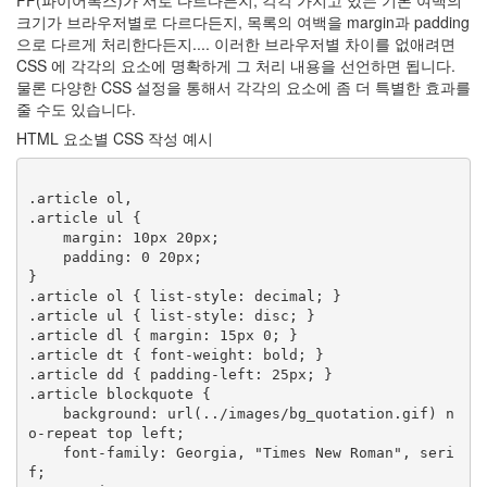
FF(파이어폭스)가 서로 다르다든지, 각각 가지고 있는 기본 여백의
어
크기가 브라우저별로 다르다든지, 목록의 여백을 margin과 padding
드
으로 다르게 처리한다든지.... 이러한 브라우저별 차이를 없애려면
립...
CSS 에 각각의 요소에 명확하게 그 처리 내용을 선언하면 됩니다.
By
물론 다양한 CSS 설정을 통해서 각각의 요소에 좀 더 특별한 효과를
hi8ar
줄 수도 있습니다.
HTML 요소별 CSS 작성 예시
Find!
Categories
.article ol,

.article ul {

전
    margin: 10px 20px;

체
    padding: 0 20px;

635
}

Dtop
.article ol { list-style: decimal; }

Shot
.article ul { list-style: disc; }

87
.article dl { margin: 15px 0; }

.article dt { font-weight: bold; }

Wallpaper
.article dd { padding-left: 25px; }

19
.article blockquote {

Misc
    background: url(../images/bg_quotation.gif) n
39
o-repeat top left;

forTextcube
    font-family: Georgia, "Times New Roman", seri
9
f;
