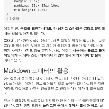
forFoobar
    margin: 10px;

19
    padding: 10px 15px 10px;

C.note
    min-height: 70px;

}

98
Web
68
이것은 곧,
구조를 표현한 HTML 만 남기고 스타일은 CSS로 분리해
desktop
내는 것
을 말하기도 합니다.
29
Diary
CSS에 대한 관련지식이 없다고, 너무 걱정할 필요는 없습니다. 따로
387
CSS 를 작성하지 않아도 그 차이가 글읽기에 방해가 될 만큼, 눈에
Link
띄게 차이가 나지도 않을 뿐더러, 사실 이것은
사용하는 블로그 툴의
2
책임이거나, 테마(스킨) 디자이너의 영역에서 처리되어야 할 문제
forSteve
이니까요. :)
1
Markdown 포매터의 활용
Recent
아~ 힘들게 돌고 돌아서 여기까지 왔습니다. 간단히 쓴다고 해 놓고
Posts
선, 쓰다 보니 이거야 원... 줄어들진 않고 늘어만 갑니다.. 암튼 지금
이라도 각설하고(?)앞서 언급했던 그 괜찮은 대안에 대해 말해보죠.
무
:)
엇
을
앞서 언급했던, 텍스트큐브 위지윅 대안 에디터는 '마크다운포매터'
찾
입니다. 그저 함께 포함된
플러그인 중에서 찾아서 활성화 하고, 글
아