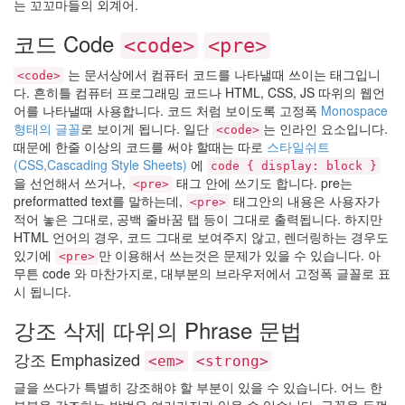
저
는 꼬꼬마들의 외계어.
가
코드 Code
Spam
<code>
<pre>
밥
는 문서상에서 컴퓨터 코드를 나타낼때 쓰이는 태그입니
문
<code>
답
다. 흔히틀 컴퓨터 프로그래밍 코드나 HTML, CSS, JS 따위의 웹언
어를 나타낼때 사용합니다. 코드 처럼 보이도록 고정폭
Monospace
TN
형태의 글꼴
로 보이게 됩니다. 일단
는 인라인 요소입니다.
블
<code>
로
때문에 한줄 이상의 코드를 써야 할때는 따로
스타일쉬트
그
(CSS,Cascading Style Sheets)
에
code { display: block }
주
을 선언해서 쓰거나,
태그 안에 쓰기도 합니다. pre는
<pre>
소
preformatted text를 말하는데,
태그안의 내용은 사용자가
변
<pre>
경
적어 놓은 그대로, 공백 줄바꿈 탭 등이 그대로 출력됩니다. 하지만
HTML 언어의 경우, 코드 그대로 보여주지 않고, 렌더링하는 경우도
Chris
Brown
있기에
만 이용해서 쓰는것은 문제가 있을 수 있습니다. 아
<pre>
싫
무튼 code 와 마찬가지로, 대부분의 브라우저에서 고정폭 글꼴로 표
증
시 됩니다.
죽
겠
강조 삭제 따위의 Phrase 문법
음
핸
강조 Emphasized
<em>
<strong>
드
폰
글을 쓰다가 특별히 강조해야 할 부분이 있을 수 있습니다. 어느 한
꽂