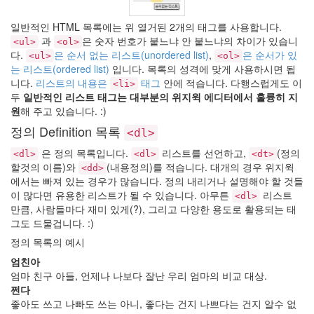
개
그
일반적인 HTML 목록에는 위 열거된 2개의 태그를 사용합니다.
만
과
은 숫자 번호가 붙느냐 안 붙느냐의 차이가 있습니
화
<ul>
<ol>
좋
다.
은 순서 없는 리스트(unordered list)
,
은 순서가 있
<ul>
<ol>
은
는 리스트(ordered list)
입니다. 목록의 성격에 맞게 사용하시면 됩
날
니다.
리스트의 내용은
태그
안에 적습니다. 다행스럽게도 이
<li>
2
두
일반적인 리스트 태그는 대부분의 위지윅 에디터에서 훌륭히 지
비
원
해 주고 있습니다. :)
밀
문
정의 Definition 목록
<dl>
답
Ghostface
은 정의 목록입니다.
리스트를 선언하고,
(정의
<dl>
<dl>
<dt>
Killah
할것의 이름)와
(내용정의)를 적습니다. 대개의 경우 위지윅
<dd>
에서는 빠져 있는 경우가 많습니다. 정의 내리거나 설명해야 할 것들
색
상
이 많다면 유용한 리스트가 될 수 있습니다. 아무튼
리스트
<dl>
만큼, 사람들마다 재미 있게(?), 그리고 다양한 용도로 활용되는 태
옥
션
그도 드물겁니다. :)
짤
정의 목록의 예시
방
엄친아
Linkroll
엄마 친구 아들, 언제나 나보다 잘난 우리 엄마의 비교 대상.
Sound
쩐다
Device
좋아도 쓰고 나빠도 쓰는 아니, 좋다는 건지 나쁘다는 건지 알수 없
최