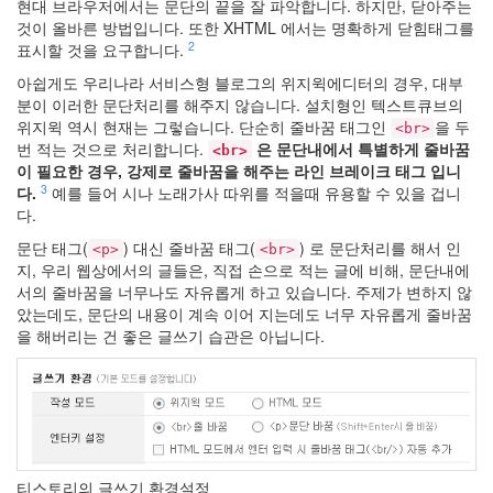
개
현대 브라우저에서는 문단의 끝을 잘 파악합니다. 하지만, 닫아주는
구
것이 올바른 방법입니다. 또한 XHTML 에서는 명확하게 닫힘태그를
리
2
표시할 것을 요구합니다.
밥
아쉽게도 우리나라 서비스형 블로그의 위지윅에디터의 경우, 대부
노
분이 이러한 문단처리를 해주지 않습니다. 설치형인 텍스트큐브의
인
위지윅 역시 현재는 그렇습니다. 단순히 줄바꿈 태그인
을 두
<br>
을
번 적는 것으로 처리합니다.
은 문단내에서 특별하게 줄바꿈
위
<br>
한
이 필요한 경우, 강제로 줄바꿈을 해주는 라인 브레이크 태그 입니
나
3
다.
예를 들어 시나 노래가사 따위를 적을때 유용할 수 있을 겁니
라
다.
는
없
문단 태그(
) 대신 줄바꿈 태그(
) 로 문단처리를 해서 인
<p>
<br>
다
지, 우리 웹상에서의 글들은, 직접 손으로 적는 글에 비해, 문단내에
Description
서의 줄바꿈을 너무나도 자유롭게 하고 있습니다. 주제가 변하지 않
Namie
았는데도, 문단의 내용이 계속 이어 지는데도 너무 자유롭게 줄바꿈
Amuro
을 해버리는 건 좋은 글쓰기 습관은 아닙니다.
안
티
스
팸
Mozilla
Capture
자
티스토리의 글쓰기 환경설정