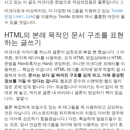
5
시고 있는 이 글도 마크다운 문법으로 작성되었음은 물론입니다. :)
월
마크다운과 비슷하지만, 더 다양한 태그들을 지원하고 있는
Textile
의
문법 Link1
,
Link2
을 이용하는 Textile 포매터 역시 훌륭한 대안이 될
드
수 있을 것입니다.
라
이
HTML의 본래 목적인 문서 구조를 표현
브..
하는 글쓰기
2
by
마크다운 이야기를 하느라 결론이 삼천포로 빠질 뻔 했습니다. :) 아
hi8ar
무튼, 위지윅 에디터를 사용하든, 오직 HTML 편집상태에서 HTML
문법을 Hand(혹자는 Hard) 코딩하든, 아니면 마크다운 포매터를 이
외
용하든.... 핵심은 이겁니다. HTML 태그를
의미에 맞게
적절히 잘 사
계
용하게 되면,
문서는 보다 잘 짜여진 구조를 갖게 되고, 더욱 풍성한
어..
정보를 가질 수 있다는 겁니다.
웹표준 준수와 시멘틱한 웹도 멀지
2
않은 곳에 있게 됩니다. (아~ 죄송합니다! 이야기는 두서 없이 제 멋
by
대로 해 놓고, 억지로 결론 내 버리려니 결론이 엉성하기 짝이 없습
hi8ar
니다.. 깔깔~)
흠..
물론 복잡하게 보일수도 있는 위 태그들을 꼭 사용하라고 강요하는
Pin
것은 아닙니다. (티스토리처럼 위지윅에서의 지원도 미비한 경우에
it!
는 더더욱 강요하기 힘들겠습니다.) 다만, 확실하게 말씀드릴수 있
는 것은, 앞서 언급한 태그들을 의미에 맞게 사용하는 것이 보다 효
2
by