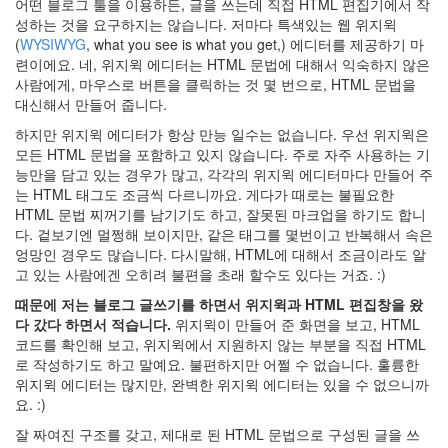
어떤 블로그 툴을 이용하든, 글을 쓰는데 직접 HTML 편집기에서 작
디
성하는 것을 요구하지는 않습니다. 저마다 특색있는 웹 위지윅
터
(
WYSIWYG
, what you see is what you get,) 에디터를 제공하기 마
람
련이에요. 네, 위지윅 에디터는 HTML 문법에 대해서 익숙하지 않은
스
사람에게, 마우스로 버튼을 클릭하는 것 몇 번으로, HTML 문법을
담
배
대신해서 만들어 줍니다.
한
하지만 위지윅 에디터가 항상 만능 일수는 없습니다. 우선 위지윅은
까
치
모든 HTML 문법을 포함하고 있지 않습니다. 주로 자주 사용하는 기
이
능만을 담고 있는 경우가 많고, 각각의 위지윅 에디터마다 만들어 주
제
는 HTML 태그도 조금씩 다르니까요. 게다가 때로는 불필요한
점
HTML 문법 찌꺼기를 남기기도 하고, 잘못된 마크업을 하기도 합니
심
다. 겉보기엔 멀쩡해 보이지만, 같은 태그를 몇번이고 반복해서 속은
은
굶
엉망인 경우도 많습니다. 다시말해, HTML에 대해서 조금이라도 알
는
고 있는 사람에겐 오히려 불편을 초래 할수도 있다는 거죠. :)
거
임
때문에 저는 블로그 글쓰기를 하면서 위지윅과 HTML 편집창을 왔
BBCode
다 갔다 하면서 적습니다.
위지윅이 만들어 준 화면을 보고, HTML
코드를 확인해 보고, 위지윅에서 지원하지 않는 부분을 직접 HTML
CDMANII
로 작성하기도 하고 말예요. 불편하지만 어쩔 수 없습니다. 훌륭한
마
위지윅 에디터는 많지만, 완벽한 위지윅 에디터는 있을 수 없으니까
가
린
요. :)
Tutorial
잘 짜여진 구조를 갖고, 제대로 된 HTML 문법으로 구성된 글을 쓰
윈