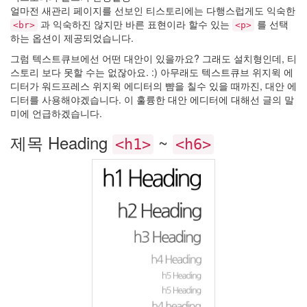
우
얼마전 새관리 페이지를 선보인 티스토리에는 다행스럽게도 익숙한
림
과 익숙하진 않지만 바른 표현이라 할수 있는
를 선택
<br>
<p>
가
하는 옵션이 제공되었습니다.
을
그럼 텍스트큐브에선 어떤 대안이 있을까요? 그래도 설치형인데, 티
개
그
스토리 보다 못할 수는 없잖아요. :) 아무래도 텍스트큐브 위지윅 에
콘
디터가 워드프레스 위지윅 에디터의 뺨을 칠수 있을 때까진, 대안 에
서
디터를 사용해야겠습니다. 이 훌륭한 대안 에디터에 대해선 글의 말
트
미에 언급하겠습니다.
자
바
제목 Heading
~
<h1>
<h6>
초
대
장
좀
주
세
요
~
네
에?
색
감
불
치
하