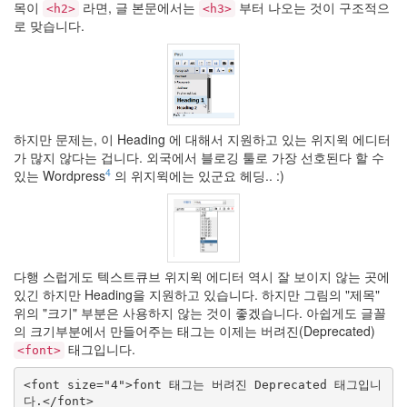
는
목이
라면, 글 본문에서는
부터 나오는 것이 구조적으
<h2>
<h3>
색
로 맞습니다.
핀
터
레
스
트
파
랑
하지만 문제는, 이 Heading 에 대해서 지원하고 있는 위지윅 에디터
Lindjay
가 많지 않다는 겁니다. 외국에서 블로깅 툴로 가장 선호된다 할 수
스
4
있는 Wordpress
의 위지윅에는 있군요 헤딩.. :)
팸
덧
글
사
라
다행 스럽게도 텍스트큐브 위지윅 에디터 역시 잘 보이지 않는 곳에
탠
있긴 하지만 Heading을 지원하고 있습니다. 하지만 그림의
제목
크
레
위의
크기
부분은 사용하지 않는 것이 좋겠습니다. 아쉽게도 글꼴
디
의 크기부분에서 만들어주는 태그는 이제는 버려진(Deprecated)
Summer
태그입니다.
<font>
美
3
<font size="4">font 태그는 버려진 Deprecated 태그입니
So
다.</font>