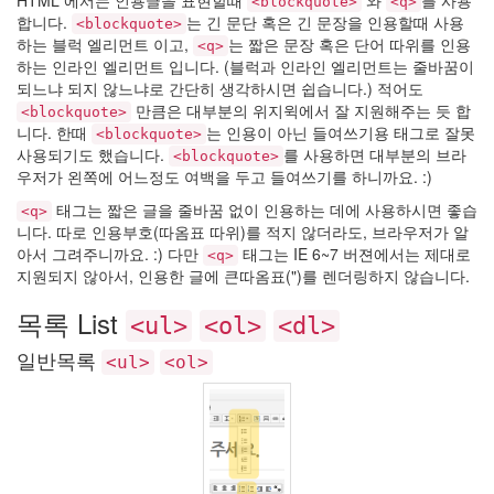
HTML 에서는 인용글을 표현할때
와
를 사용
<blockquote>
<q>
댕
합니다.
는 긴 문단 혹은 긴 문장을 인용할때 사용
<blockquote>
이
하는 블럭 엘리먼트 이고,
는 짧은 문장 혹은 단어 따위를 인용
<q>
Crown
하는 인라인 엘리먼트 입니다. (블럭과 인라인 엘리먼트는 줄바꿈이
J
되느냐 되지 않느냐로 간단히 생각하시면 쉽습니다.) 적어도
Textcube
만큼은 대부분의 위지윅에서 잘 지원해주는 듯 합
1.6.1
<blockquote>
니다. 한때
는 인용이 아닌 들여쓰기용 태그로 잘못
<blockquote>
아
사용되기도 했습니다.
를 사용하면 대부분의 브라
듀
<blockquote>
우저가 왼쪽에 어느정도 여백을 두고 들여쓰기를 하니까요. :)
스
카
태그는 짧은 글을 줄바꿈 없이 인용하는 데에 사용하시면 좋습
<q>
이
니다. 따로 인용부호(따옴표 따위)를 적지 않더라도, 브라우저가 알
넷
아서 그려주니까요. :) 다만
태그는 IE 6~7 버젼에서는 제대로
Cutie
<q>
지원되지 않아서, 인용한 글에 큰따옴표(")를 렌더링하지 않습니다.
Honey
Tiger
목록 List
<ul>
<ol>
<dl>
여
장
일반목록
<ul>
<ol>
남
자
고
맙
습
니
다