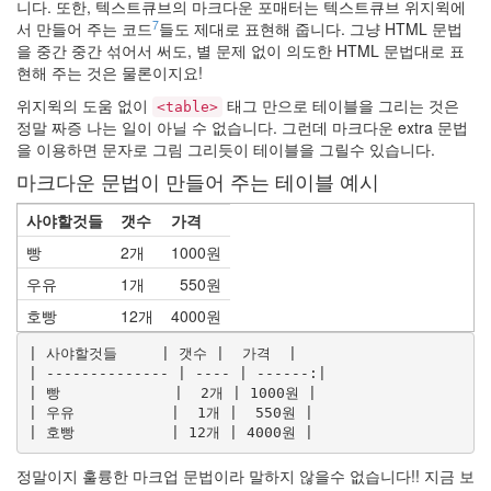
니다. 또한, 텍스트큐브의 마크다운 포매터는 텍스트큐브 위지윅에
7
서 만들어 주는 코드
들도 제대로 표현해 줍니다. 그냥 HTML 문법
산
을 중간 중간 섞어서 써도, 별 문제 없이 의도한 HTML 문법대로 표
사
현해 주는 것은 물론이지요!
자
안
위지윅의 도움 없이
태그 만으로 테이블을 그리는 것은
<table>
녕!
정말 짜증 나는 일이 아닐 수 없습니다. 그런데 마크다운 extra 문법
:)
을 이용하면 문자로 그림 그리듯이 테이블을 그릴수 있습니다.
2
마크다운 문법이 만들어 주는 테이블 예시
by
hi8ar
사야할것들
갯수
가격
빵
2개
1000원
디
아
우유
1개
550원
블
호빵
12개
4000원
로
안
| 사야할것들     | 갯수 |  가격  |

녕
| -------------- | ---- | ------:|

~
| 빵             |  2개 | 1000원 |

3
| 우유           |  1개 |  550원 |

by
hi8ar
정말이지 훌륭한 마크업 문법이라 말하지 않을수 없습니다!! 지금 보