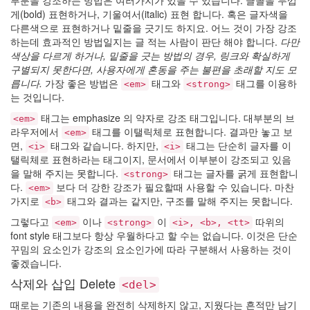
부분을 강조하는 방법은 여러가지가 있을 수 있습니다. 글꼴을 두껍
이
게(bold) 표현하거나, 기울여서(italic) 표현 합니다. 혹은 글자색을
용
다른색으로 표현하거나 밑줄을 긋기도 하지요. 어느 것이 가장 강조
산
하는데 효과적인 방법일지는 글 적는 사람이 판단 해야 합니다.
다만
여
색상을 다르게 하거나, 밑줄을 긋는 방법의 경우, 링크와 확실하게
승
구별되지 못한다면, 사용자에게 혼동을 주는 불편을 초래할 지도 모
굴
릅니다.
가장 좋은 방법은
태그와
태그를 이용하
<em>
<strong>
림
는 것입니다.
오
드
태그는 emphasize 의 약자로 강조 태그입니다. 대부분의 브
<em>
리
라우저에서
태그를 이탤릭체로 표현합니다. 결과만 놓고 보
<em>
토
면,
태그와 같습니다. 하지만,
태그는 단순히 글자를 이
<i>
<i>
투
탤릭체로 표현하라는 태그이지, 문서에서 이부분이 강조되고 있음
Custom
을 말해 주지는 못합니다.
태그는 글자를 굵게 표현합니
<strong>
CSS
다.
보다 더 강한 강조가 필요할때 사용할 수 있습니다. 마찬
<em>
Omarion
가지로
태그와 결과는 같지만, 구조를 말해 주지는 못합니다.
<b>
기
린
그렇다고
이나
이
따위의
<em>
<strong>
<i>, <b>, <tt>
미
font style 태그보다 항상 우월하다고 할 수는 없습니다. 이것은 단순
칠
꾸밈의 요소인가 강조의 요소인가에 따라 구분해서 사용하는 것이
것
좋겠습니다.
같
은
삭제와 삽입 Delete
<del>
이
세
때로는 기존의 내용을 완전히 삭제하지 않고, 지웠다는 흔적만 남기