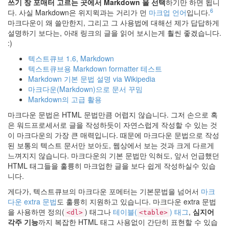
쓰기 창 포매터 고르는 곳에서 Markdown 을 선택
하기만 하면 됩니
오
6
다. 사실 Markdown은 위지윅과는 거리가 먼
마크업 언어
입니다.
셨
마크다운이 왜 쓸만한지, 그리고 그 사용법에 대해선 제가 답답하게
든
설명하기 보다는, 아래 링크의 글을 읽어 보시는게 훨씬 좋겠습니다.
더
:)
이
텍스트큐브 1.6, Markdown
상
텍스트큐브용 Markdown formatter 테스트
이
Markdown 기본 문법 설명 via Wikipedia
블
마크다운(Markdown)으로 문서 꾸밈
로
Markdown의 고급 활용
그
는
마크다운 문법은 HTML 문법만큼 어렵지 않습니다. 그저 손으로 혹
운
은 워드프로세서로 글을 작성하듯이 자연스럽게 작성할 수 있는 것
영
이 마크다운의 가장 큰 매력입니다. 때문에 마크다운 문법으로 작성
되
된 보통의 텍스트 문서만 보아도, 웹상에서 보는 것과 크게 다르게
지
느껴지지 않습니다. 마크다운의 기본 문법만 익혀도, 앞서 언급했던
않
HTML 태그들을 훌륭히 마크업한 글을 보다 쉽게 작성하실수 있습
습
니다.
니
게다가, 텍스트큐브의 마크다운 포메터는 기본문법을 넘어서
마크
다.
다운 extra 문법
도 훌륭히 지원하고 있습니다. 마크다운 extra 문법
을 사용하면 정의(
) 태그나
테이블(
) 태그
,
심지어
by
<dl>
<table>
각주 기능
까지 복잡한 HTML 태그 사용없이 간단히 표현할 수 있습
hi8ar