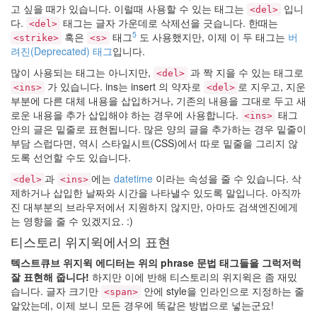
상
고 싶을 때가 있습니다. 이럴때 사용할 수 있는 태그는
입니
<del>
S-
다.
태그는 글자 가운데로 삭제선을 긋습니다. 한때는
<del>
M5
5
혹은
태그
도 사용했지만, 이제 이 두 태그는
버
<strike>
<s>
그
려진(Deprecated) 태그
입니다.
래
도
많이 사용되는 태그는 아니지만,
과 짝 지을 수 있는 태그로
<del>
멋
가 있습니다. ins는 insert 의 약자로
로 지우고, 지운
<ins>
<del>
지
부분에 다른 대체 내용을 삽입하거나, 기존의 내용을 그대로 두고 새
다!
로운 내용을 추가 삽입해야 하는 경우에 사용합니다.
태그
Yz
<ins>
Shadow
안의 글은 밑줄로 표현됩니다. 많은 양의 글을 추가하는 경우 밑줄이
부담 스럽다면, 역시 스타일시트(CSS)에서 따로 밑줄을 그리지 않
Markdown
도록 선언할 수도 있습니다.
admin
pp
과
에는
datetime
이라는 속성을 줄 수 있습니다. 삭
<del>
<ins>
폰
제하거나 삽입한 날짜와 시간을 나타낼수 있도록 말입니다. 아직까
트
진 대부분의 브라우저에서 지원하지 않지만, 아마도 검색엔진에게
v6
는 영향을 줄 수 있겠지요. :)
태
티스토리 위지윅에서의 표현
그
에
텍스트큐브 위지윅 에디터는 위의 phrase 문법 태그들을 그럭저럭
적
을
잘 표현해 줍니다!
하지만 이에 반해 티스토리의 위지윅은 좀 재밌
말
습니다. 글자 크기만
안에 style을 인라인으로 지정하는 줄
<span>
이
알았는데, 이제 보니 모든 경우에 똑같은 방법으로 넣는군요!
없