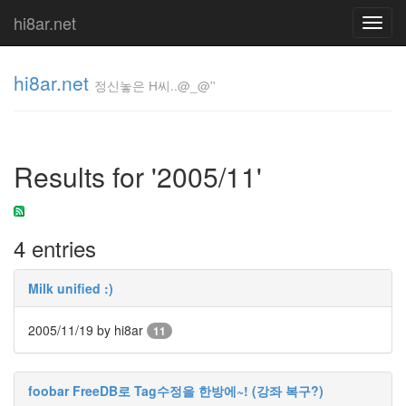
hi8ar.net
Toggl
navig
hi8ar.net
정신놓은 H씨..@_@''
정신놓은
H
Results for '2005/11'
씨..@_@''
hi8ar
4 entries
Tag
Cloud
Milk unified :)
Brown
Eyes
2005/11/19
by hi8ar
11
Textcube
Love
관
foobar FreeDB로 Tag수정을 한방에~! (강좌 복구?)
리