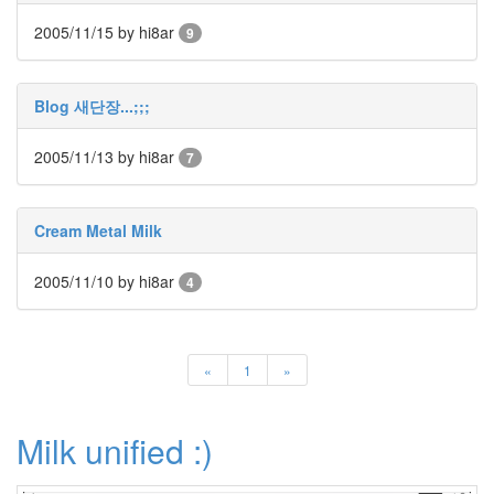
자
스
2005/11/15
by hi8ar
9
킨
6
월
2
Blog 새단장...;;;
일
Alicia
2005/11/13
by hi8ar
7
Keys
라
디
오
Cream Metal Milk
비
밀
2005/11/10
by hi8ar
4
문
답
firefox
4.0
«
1
»
신
규
채
용
Milk unified :)
Spring
블