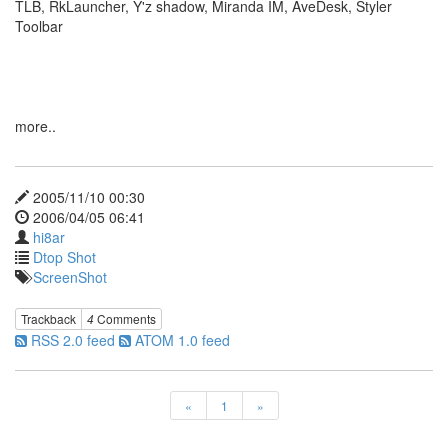
TLB, RkLauncher, Y'z shadow, Miranda IM, AveDesk, Styler
M5
Toolbar
죽
겠
음
장
기
하
more..
그
림
형
제
2005/11/10 00:30
The
2006/04/05 06:41
Dark
hi8ar
Knight
Dtop Shot
Nika
ScreenShot
chron
고
Trackback
4
Comments
원
RSS 2.0 feed
ATOM 1.0 feed
원
예
쁘
다
«
1
»
토
고
전