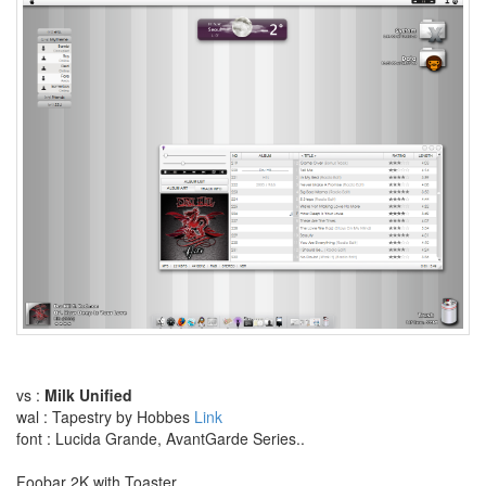
코
광
우
병
Retro
Download
Day
simpleCheck
사
오
정
초
대
장
좀
주
세
요
~
vs :
Milk Unified
네
wal : Tapestry by Hobbes
Link
에?
font : Lucida Grande, AvantGarde Series..
개
구
Foobar 2K with Toaster
리