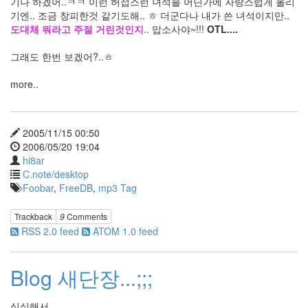
기나 하겠어..ㅋㅋ 이런 허접스런 녀석을 어딘가에 자랑스럽게 올리
이
군
기엔.. 조금 창피한것 같기도해.. ㅎ 더군다나 내가 쓴 녀석이지만..
뭉
도대체 뭐라고 주절 거린것인지
.. 맙소사야~!!!
OTL....
게
구
그래도 한번 보겠어?..ㅎ
름
Ashlee
more..
Simpson
mg40
facebook
2005/11/15 00:50
whiteBoard
2006/05/20 19:04
서
hi8ar
영
C.note/desktop
기
Foobar
,
FreeDB
,
mp3 Tag
독
교
Trackback
9
Comments
Columns
RSS 2.0 feed
ATOM 1.0 feed
UI
클
로
Blog 새단장...;;;
버
필
드
심심해서...