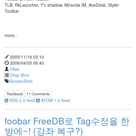
TLB, RkLauncher, Y'z shadow, Miranda IM, AveDesk, Styler
밥
Toolbar
talk
rubbish
헐
리
우
more..
드
Trackback
ITunes
2005/11/19 03:10
카
2006/04/05 06:40
운
hi8ar
터
Dtop Shot
다
ScreenShot
이
하
드
Trackback
11
Comments
방
RSS 2.0 feed
ATOM 1.0 feed
문
객
Recent/Random
foobar FreeDB로 Tag수정을 한
photo plugin
CDMANII
방에~! (강좌 복구?)
우