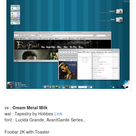
팟
소
셜
네
트
워
크
고
맙
습
니
다
정
리
리
퍼
러
모
토
로
vs :
Cream Metal Milk
라
wal : Tapestry by Hobbes
Link
2006
font : Lucida Grande, AvantGarde Series..
Ghost
Whisperer
Foobar 2K with Toaster
S-