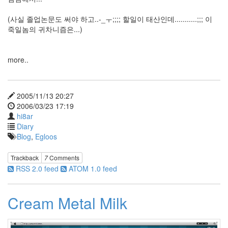
Ccleaner
알
(사실 졸업논문도 써야 하고..-_ㅜ;;;; 할일이 태산인데...........;;; 이
리
죽일놈의 귀차니즘은...)
유
저
스
more..
토
리
랩
2005/11/13 20:27
원
2006/03/23 17:19
더
걸
hi8ar
스
Diary
문
Blog
,
Egloos
제
해
결
Trackback
7
Comments
RSS 2.0 feed
ATOM 1.0 feed
Funny
Game
장
윤
Cream Metal Milk
정
아
이