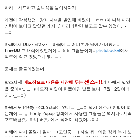
리
땅
하하... 하드하고 숨박꼭질 놀이하다가......
호
예전에 작성했던.. 강좌 녀석을 발견해 버렸어....ㅎㅎ (이 녀석 머리
스
카락이 보이고 말았던 게지...) 머리카락만 보고도 알수 있었어...-_
팅
ㅡ;;;;
VLC
css
마테에서 DB가 날아가는 바람에.... 어디론가 날아가 버렸던..
커
FreeDB
그 녀석이었던거야....ㅎㅎ 그림들이야..
photobucket
에서
버
외로이 썩고 있었으니 뭐........
페
이
지
문제는 글들이었는데....
Photo
센스~!!
맙소사~!!
메모장으로 내용을 저장해 두는
가 나에게 있었
follow
me!
을 줄이야......;; (메모장 파일이 만들어진 날을 보니.. 7월 12일이더
촛
군...-_ㅡ;;;)
불
집
아쉽게도 Pretty Popup강좌는 없네....-_ㅡ;;; 역시 센스가 반밖에 없
회
는게야....;;;;; Pretty Popup 강좌에서 사용한 그림들은 역시나.. 계속
포토버클렛.. 아니 버켓..에서 썩어야 하겠어...ㅎㅎ
Code
꿀
마테에 다시 올릴까 말까.....(고민중...;;)
사실 뭐.. 이런 강좌 누가 보
꿀