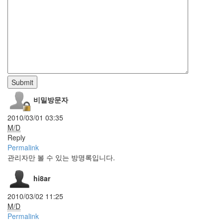
술
샤
워
댄
스
Finder
Spring
벤
Submit
큐
RomanticRed
비밀방문자
MS700
HTML
2010/03/01 03:35
Tag
M/D
차
Reply
마
Permalink
고
관리자만 볼 수 있는 방명록입니다.
도
구
hi8ar
글
바
보
2010/03/02 11:25
그
M/D
래
Permalink
도