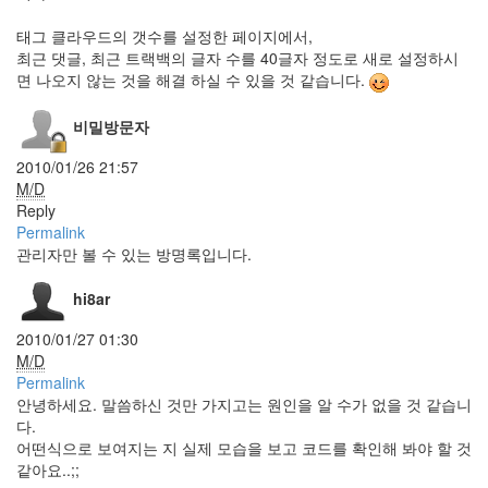
획
태그 클라우드의 갯수를 설정한 페이지에서,
김
하
최근 댓글, 최근 트랙백의 글자 수를 40글자 정도로 새로 설정하시
늘
면 나오지 않는 것을 해결 하실 수 있을 것 같습니다.
Ciara
굿
비밀방문자
모
닝
2010/01/26 21:57
팝
M/D
스
Reply
AquaSoft.org
Permalink
Mellow
관리자만 볼 수 있는 방명록입니다.
맥북
HDMI
hi8ar
연결
하기
2010/01/27 01:30
kooo
M/D
파
Permalink
이
안녕하세요. 말씀하신 것만 가지고는 원인을 알 수가 없을 것 같습니
어
다.
폭
어떤식으로 보여지는 지 실제 모습을 보고 코드를 확인해 봐야 할 것
스
같아요..;;