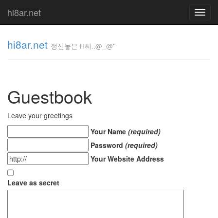
hi8ar.net
Toggl
navig
hi8ar.net
정신놓은 H씨..@_@''
정신놓은
H
Guestbook
씨..@_@''
hi8ar
Leave your greetings
Your Name
(required)
Tag
Password
(required)
Cloud
Your Website Address
Oopsy
Designer
Leave as secret
글
작
성
의
기