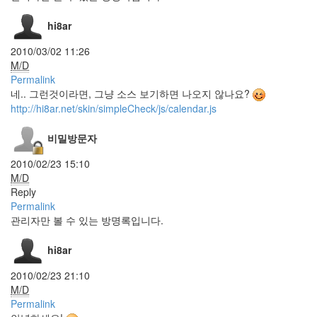
독
hi8ar
도
Bon
2010/03/02 11:26
Jovi
M/D
AveDesk
Permalink
Tumblr
네.. 그런것이라면, 그냥 소스 보기하면 나오지 않나요?
가
http://hi8ar.net/skin/simpleCheck/js/calendar.js
독
성
비밀방문자
아
머
2010/02/23 15:10
리
아
M/D
파
Reply
ashamed
Permalink
2
관리자만 볼 수 있는 방명록입니다.
주
년
hi8ar
Y'z
Shadow
2010/02/23 21:10
ALI
M/D
Comment
Permalink
야