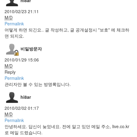
hi8ar
에
적
2010/02/23 21:11
을
M/D
말
이
Permalink
없
어떻게 하면 되긴요.. 글 작성하고, 글 공개설정시 "보호" 에 체크하
음
면 되지요.
Omarion
북
비밀방문자
마
크
2010/01/29 15:06
M/D
떡
볶
Reply
이
Permalink
소
관리자만 볼 수 있는 방명록입니다.
스
미
hi8ar
칠
것
같
2010/02/02 01:17
은
M/D
이
Permalink
세
안녕하세요. 답신이 늦었네요. 전에 알고 있던 메일 주소, live.co.kr
상
로 메일 드렸습니다.
HTML