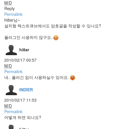
M/D
태
안
Reply
Permalink
마
음
hi8ar님~
은
설치형 텍스트큐브에서도 암호글을 작성할 수 있나요?
언
제
플러그인 사용하지 않구요..
나
네
편
hi8ar
이
야
2010/02/17 00:57
Flower
M/D
에
Permalink
드
네.. 플러긴 없이 사용하실수 있어요.
센
스
똑
INDIER
똑
한
2010/02/17 11:53
얼
M/D
굴
Permalink
인
식?
어떻게 하면 되나요?
태
그