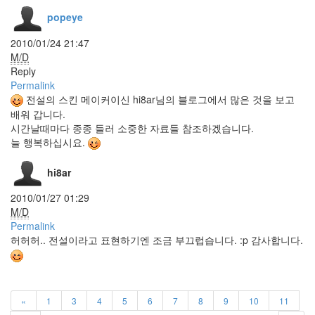
텍
스
popeye
트
큐
2010/01/24 21:47
브
M/D
Reply
아
Permalink
침
전설의 스킨 메이커이신 hi8ar님의 블로그에서 많은 것을 보고
Retro
배워 갑니다.
Peter
시간날때마다 종종 들러 소중한 자료들 참조하겠습니다.
Bjorn
And
늘 행복하십시요.
John
whiteBoard
hi8ar
사
용
2010/01/27 01:29
기
M/D
배
Permalink
고
허허허.. 전설이라고 표현하기엔 조금 부끄럽습니다. :p 감사합니다.
파
UTF-
8
Single
«
1
3
4
5
6
7
8
9
10
11
구