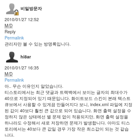
SharedShell
비밀방문자
광
시
2010/01/27 12:52
야
M/D
각
Reply
선
Permalink
물
관리자만 볼 수 있는 방명록입니다.
티
베
hi8ar
트
Tip
2010/01/27 16:35
안
M/D
티
Permalink
스
아.. 무슨 이유인지 알았습니다.
팸
티스토리에서는 최근 댓글과 트랙백에서 보이는 글자의 최대수가
Wilson
40으로 지정되어 있기 때문입니다. 화이트보드 스킨이 본래 텍스트
멋
큐브에서 사용할 수 있게끔 만들어지다 보니, index.xml 파일에 지정
진
블
된 값이 40보다 훨씬 큰 값으로 되어 있습니다. 화면 출력 설정을 수
로
정하지 않은 상태에선 별 문제 없이 적용되지만, 화면 출력 설정을
그
하나라도 수정해서 새로 저장하면 문제가 발생합니다. 아마도 티스
신
토리에서는 40보다 큰 값일 경우 가장 작은 최소값이 되는 것 같습
년
니다.
계