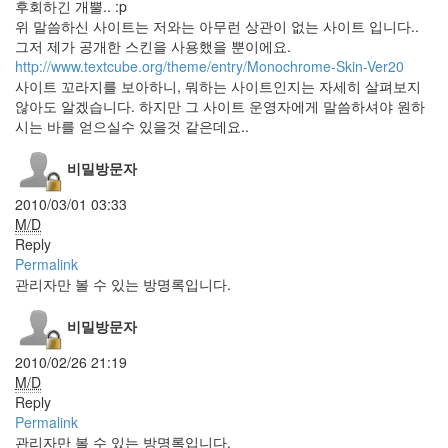
후회하긴 개뿔.. :p
멋
위 말씀하신 사이트는 저와는 아무런 상관이 없는 사이트 입니다..
지
다!
그저 제가 공개한 스킨을 사용했을 뿐이에요.
http://www.textcube.org/theme/entry/Monochrome-Skin-Ver20
하
비
사이트 꼬라지를 보아하니, 뭐하는 사이트인지는 자세히 살펴보지
에
않아도 알겠습니다. 하지만 그 사이트 운영자에게 말씀하셔야 원하
르
시는 바를 얻으실수 있을것 같은데요..
바
르
뎀
비밀방문자
토
성
2010/03/01 03:33
인
M/D
WinFX
Reply
실
Permalink
사
관리자만 볼 수 있는 방명록입니다.
영
화
비밀방문자
공
모
2010/02/26 21:19
전
M/D
아
Reply
이
Permalink
패
관리자만 볼 수 있는 방명록입니다.
드