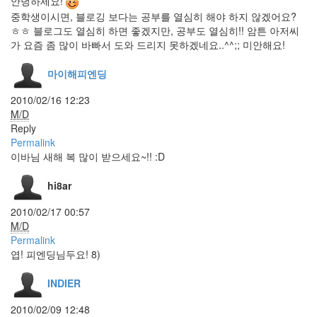
안녕하세요!
상
중학생이시면, 블로깅 보다는 공부를 열심히 해야 하지 않겠어요?
곡
ㅎㅎ 블로그도 열심히 하면 좋겠지만, 공부도 열심히!! 암튼 아저씨
공
가 요즘 좀 많이 바빠서 도와 드리지 못하겠네요..^^;; 미안해요!
사
중
마이해피엔딩
Wobachi
Retro
2010/02/16 12:23
펫
M/D
싸
Reply
구
Permalink
려
커
이바님 새해 복 많이 받으세요~!! :D
피
블
hi8ar
로
그
2010/02/17 00:57
주
M/D
소
변
Permalink
경
엽! 피엔딩님두요! 8)
취
향
INDIER
테
스
2010/02/09 12:48
트