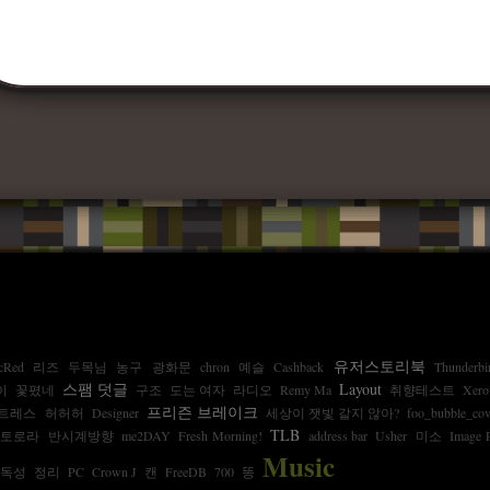
유저스토리북
cRed
리즈
두목님
농구
광화문
chron
예슬
Cashback
Thunderbi
스팸 덧글
Layout
이
꽃폈네
구조
도는 여자
라디오
Remy Ma
취향테스트
Xero
프리즌 브레이크
트레스
허허허
Designer
세상이 잿빛 같지 않아?
foo_bubble_cov
TLB
모토로라
반시계방향
me2DAY
Fresh Morning!
address bar
Usher
미소
Image 
Music
독성
정리
PC
Crown J
캔
FreeDB
700
똥