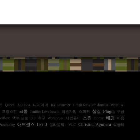
rd
Queen
AGORA
디자이너
Rk Launcher
Gmail for your domain
Weird Al
크롬
삽질
Plugin
프랑스전
Jeniffer Love hewitt
회원가입
스피커
구글
스킨
배경
erflow
맥북 프로 13.3
축구
Wordpress
새컴퓨터
Oopsy
마음
애드센스
IE7.0
Christina Aguilera
Processing
울라울라~
VLC
석궁테