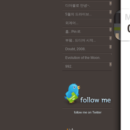
3
디아블로 안녕~.
2
5월의 드라이브...
2
외계어...
2
흠.. Pin it!.
2
부왘.. 드디어 시작...
2
Doubt, 2008.
Evolution of the Moon.
1
992.
follow me on Twitter