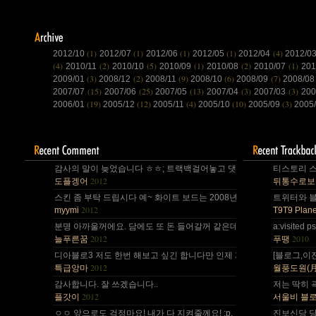
(1)
(1)
(1)
(1)
(4)
2012/10
2012/07
2012/06
2012/05
2012/04
2012/0
(4)
(2)
(5)
(1)
(2)
(1)
2010/11
2010/10
2010/09
2010/08
2010/07
20
(3)
(2)
(9)
(6)
(7)
2009/01
2008/12
2008/11
2008/10
2008/09
2008/0
(15)
(25)
(13)
(3)
(3)
2007/07
2007/06
2007/05
2007/04
2007/03
200
(19)
(12)
(4)
(10)
(3)
2006/01
2005/12
2005/11
2005/10
2005/09
2005
감사의 말이 늦었습니다 ㅎㅎ; 트랙백걸어놓고 댓글 쓴다는걸 깜박 ㅎㅎ
티스토리 스
2012
도플겡어
뒤통수로보
스킨 좀 부탁 드립시다 예~ 화이트 보드는 2008년,그리고 4년 넘었네요,
트위터와 블로
2012
myymi
T9T9 Plane
분명 아까울꺼에요. 담에도 또 돈 들어갈꺼 같은데.. Mac을 저한테 주면
a:visite
2012
2010
늘푸른꿈
푸땡
디아블로3 저도 한번 해보고 싶긴 합니다만 인제 게임은 왠지 안땡기네요. 
[블로그,이
2012
특급앙마
월풍도원(月風道院
감사합니다. 잘 쓰겠습니다..
저는 딱히 
2012
플갓이
서울비 블
ㅇㅇ 앞으로도 걱정마요! 내가 다 지켜줄께요! :p.
진보신당 당