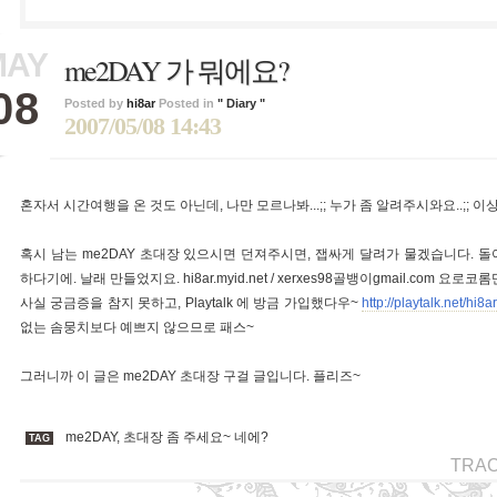
MAY
me2DAY 가 뭐에요?
08
Posted by
hi8ar
Posted in
" Diary "
2007/05/08 14:43
혼자서 시간여행을 온 것도 아닌데, 나만 모르나봐...;; 누가 좀 알려주시와요..;; 이상
혹시 남는 me2DAY 초대장 있으시면 던져주시면, 잽싸게 달려가 물겠습니다. 돌아
하다기에. 날래 만들었지요. hi8ar.myid.net / xerxes98골뱅이gmail.com 
사실 궁금증을 참지 못하고, Playtalk 에 방금 가입했다우~
http://playtalk.net/hi8a
없는 솜뭉치보다 예쁘지 않으므로 패스~
그러니까 이 글은 me2DAY 초대장 구걸 글입니다. 플리즈~
me2DAY
,
초대장 좀 주세요~ 네에?
TAG
TRA