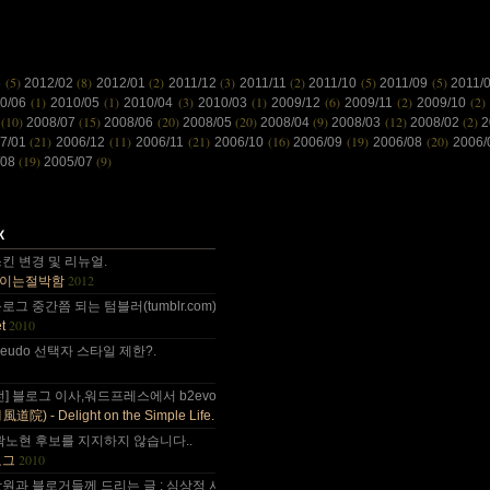
(5)
(8)
(2)
(3)
(2)
(5)
(5)
3
2012/02
2012/01
2011/12
2011/11
2011/10
2011/09
2011/
(1)
(1)
(3)
(1)
(6)
(2)
(2)
10/06
2010/05
2010/04
2010/03
2009/12
2009/11
2009/10
(10)
(15)
(20)
(20)
(9)
(12)
(2)
8
2008/07
2008/06
2008/05
2008/04
2008/03
2008/02
2
(21)
(11)
(21)
(16)
(19)
(20)
7/01
2006/12
2006/11
2006/10
2006/09
2006/08
2006
(19)
(9)
/08
2005/07
 감사합니다~~.
킨 변경 및 리뉴얼.
2012
이는절박함
 올림픽도 4년에 한번은 열리는....
그 중간쯤 되는 텀블러(tumblr.com)와 쿠(kooo.net).
2010
t
 다음부턴 이런데 돈 들어갈일....
d pseudo 선택자 스타일 제한?.
나이가 드는건가;; 예전엔 ....
전] 블로그 이사,워드프레스에서 b2evo로 블로그 엔진 변경..
2010
) - Delight on the Simple Life.
곽노현 후보를 지지하지 않습니다..
2010
로그
원과 블로거들께 드리는 글 : 심상정 사퇴에 부쳐.