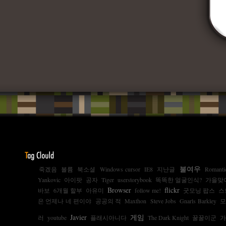
불여우
죽겠음
볼륨
북소셜
Windows cursor
IE8
지난글
Romanti
Yankovic
아이팟
공자
Tiger
userstorybook
똑똑한 얼굴인식?
가을맞
Browser
flickr
바보
6개월 할부
아유미
follow me!
굿모닝 팝스
스
은 언제나 네 편이야
공공의 적
Maxthon
Steve Jobs
Gnarls Barkley
Javier
게임
러
youtube
플래시아니다
The Dark Knight
꿀꿀이군
가