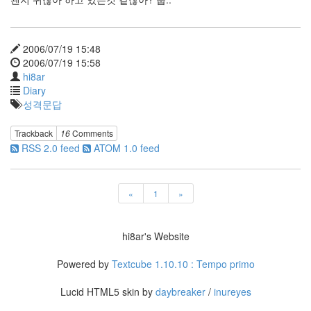
개
그
만
화
2006/07/19 15:48
좋
2006/07/19 15:58
은
hi8ar
날
2
Diary
Remy
성격문답
Ma
美
Trackback
16
Comments
3
RSS 2.0 feed
ATOM 1.0 feed
담
배
꽁
초
«
1
»
Ballerino
죽
어
hi8ar's Website
버
려
Powered by
Textcube 1.10.10 : Tempo primo
IE
800
Lucid HTML5 skin by
daybreaker
/
inureyes
린