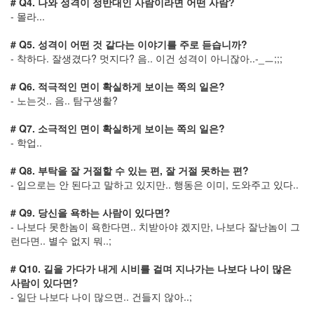
# Q4. 나와 성격이 정반대인 사람이라면 어떤 사람?
은
- 몰라...
굶
는
# Q5. 성격이 어떤 것 같다는 이야기를 주로 듣습니까?
거
임
- 착하다. 잘생겼다? 멋지다? 음.. 이건 성격이 아니잖아..-_ㅡ;;;
디
자
# Q6. 적극적인 면이 확실하게 보이는 쪽의 일은?
이
- 노는것.. 음.. 탐구생활?
너
상
# Q7. 소극적인 면이 확실하게 보이는 쪽의 일은?
실
- 학업..
사
영
화
# Q8. 부탁을 잘 거절할 수 있는 편, 잘 거절 못하는 편?
미
- 입으로는 안 된다고 말하고 있지만.. 행동은 이미, 도와주고 있다..
르
바
# Q9. 당신을 욕하는 사람이 있다면?
덴
숲
- 나보다 못한놈이 욕한다면.. 치받아야 겠지만, 나보다 잘난놈이 그
의
런다면.. 별수 없지 뭐..;
전
설
# Q10. 길을 가다가 내게 시비를 걸며 지나가는 나보다 나이 많은
옥
사람이 있다면?
션
- 일단 나보다 나이 많으면.. 건들지 않아..;
마
가