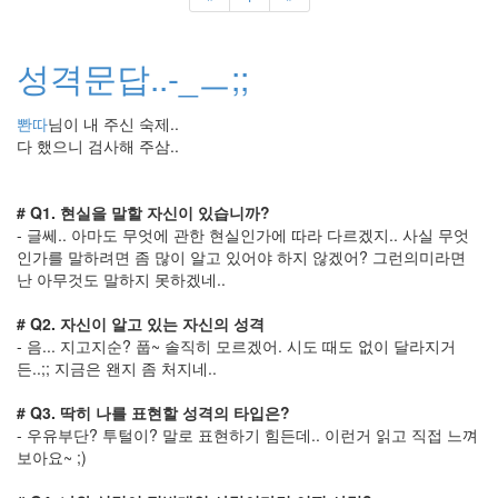
이
없
어
성격문답..-_ㅡ;;
Bonjour
service
올
뽠따
님이 내 주신 숙제..
댓
다 했으니 검사해 주삼..
차
트
Avira
# Q1. 현실을 말할 자신이 있습니까?
무
- 글쎄.. 아마도 무엇에 관한 현실인가에 따라 다르겠지.. 사실 무엇
료
호
인가를 말하려면 좀 많이 알고 있어야 하지 않겠어? 그런의미라면
스
난 아무것도 말하지 못하겠네..
팅
방
# Q2. 자신이 알고 있는 자신의 성격
문
- 음... 지고지순? 풉~ 솔직히 모르겠어. 시도 때도 없이 달라지거
객
든..;; 지금은 왠지 좀 처지네..
표
준
# Q3. 딱히 나를 표현할 성격의 타입은?
utube
- 우유부단? 투털이? 말로 표현하기 힘든데.. 이런거 읽고 직접 느껴
이
보아요~ ;)
제
점
심