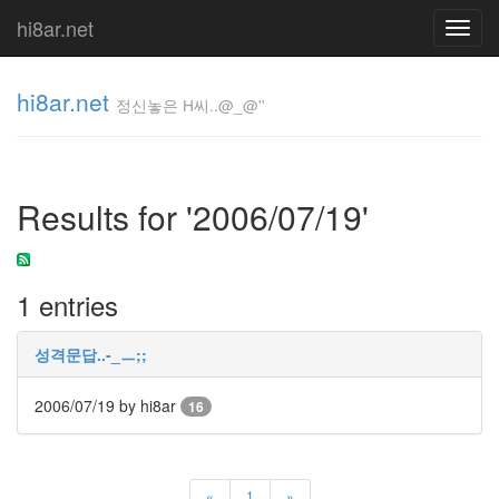
hi8ar.net
Toggl
navig
hi8ar.net
정신놓은 H씨..@_@''
정신놓은
H
Results for '2006/07/19'
씨..@_@''
hi8ar
1 entries
Tag
Cloud
성격문답..-_ㅡ;;
구
름
2006/07/19
by hi8ar
과
16
자
중
독
엔
약
«
1
»