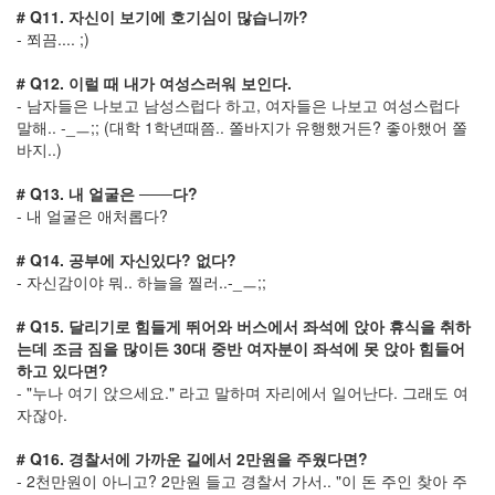
린
# Q11. 자신이 보기에 호기심이 많습니까?
- 쬐끔.... ;)
Jeniffer
Love
hewitt
# Q12. 이럴 때 내가 여성스러워 보인다.
스
- 남자들은 나보고 남성스럽다 하고, 여자들은 나보고 여성스럽다
팸
말해.. -_ㅡ;; (대학 1학년때쯤.. 쫄바지가 유행했거든? 좋아했어 쫄
덧
바지..)
글
# Q13. 내 얼굴은 ───다?
윈
도
- 내 얼굴은 애처롭다?
7
TrueTransparency
# Q14. 공부에 자신있다? 없다?
홈
- 자신감이야 뭐.. 하늘을 찔러..-_ㅡ;;
플
러
# Q15. 달리기로 힘들게 뛰어와 버스에서 좌석에 앉아 휴식을 취하
스
는데 조금 짐을 많이든 30대 중반 여자분이 좌석에 못 앉아 힘들어
만
하고 있다면?
원
- "누나 여기 앉으세요." 라고 말하며 자리에서 일어난다. 그래도 여
에
자잖아.
세
계
# Q16. 경찰서에 가까운 길에서 2만원을 주웠다면?
맥
- 2천만원이 아니고? 2만원 들고 경찰서 가서.. "이 돈 주인 찾아 주