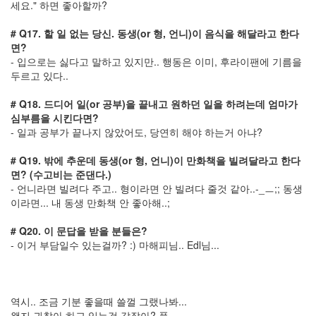
주
세요." 하면 좋아할까?
6
개
# Q17. 할 일 없는 당신. 동생(or 형, 언니)이 음식을 해달라고 한다
면?
핸
드
- 입으로는 싫다고 말하고 있지만.. 행동은 이미, 후라이팬에 기름을
폰
두르고 있다..
꽂
이
# Q18. 드디어 일(or 공부)을 끝내고 원하던 일을 하려는데 엄마가
benq
심부름을 시킨다면?
아
- 일과 공부가 끝나지 않았어도, 당연히 해야 하는거 아냐?
유
미
# Q19. 밖에 추운데 동생(or 형, 언니)이 만화책을 빌려달라고 한다
광
면? (수고비는 준댄다.)
고
- 언니라면 빌려다 주고.. 형이라면 안 빌려다 줄것 같아..-_ㅡ;; 동생
테
이라면... 내 동생 만화책 안 좋아해..;
스
트
계
# Q20. 이 문답을 받을 분들은?
륵
- 이거 부담일수 있는걸까? :) 마해피님.. Edl님...
유
틸
BBCode
HTML
역시.. 조금 기분 좋을때 쓸껄 그랬나봐...
Tag
왠지 귀찮아 하고 있는것 같잖아? 풉..