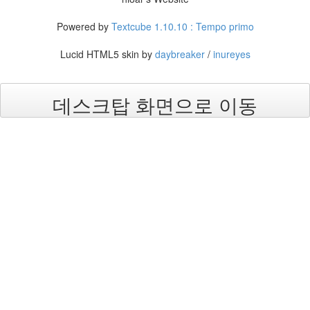
Funny
Game
Powered by
Textcube 1.10.10 : Tempo primo
skynet
핀
Lucid HTML5 skin by
daybreaker
/
inureyes
터
레
스
트
데스크탑 화면으로 이동
강
동
구
coding
wanderlust
정
리
Firefox
Tag
in
Flash
Royal
Vista
George
mg40