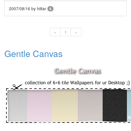
은
날
2007/08/16
by hi8ar
6
고
원
원
예
«
1
»
쁘
다
CPU
Gentle Canvas
컴
퓨
터
클
로
버
필
드
정
재
영
크
롬
Patchwork
박