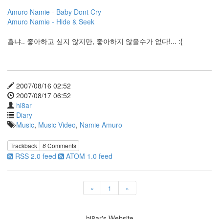
술
Amuro Namie - Baby Dont Cry
Adele
Amuro Namie - Hide & Seek
Silva
시
흠냐.. 좋아하고 싶지 않지만, 좋아하지 않을수가 없다!... :{
아
르
페
지
오
2007/08/16 02:52
트
래
2007/08/17 06:52
픽
hi8ar
실
Diary
사
Music
,
Music Video
,
Namie Amuro
영
화
Trackback
6
Comments
chron
RSS 2.0 feed
ATOM 1.0 feed
ashamed
VLC
Layout
«
1
»
핸
드
폰
hi8ar's Website