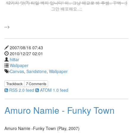
12가지 맛(?) 타일 벽지 입니다! 아.. 그냥 애교로 봐 주셈.. 꾸벅~ ;}
지
그만 배포해요..;;
윤
그
래
도
-->
멋
지
다!
Spell
2007/08/16 07:43
2010/12/27 02:01
저런
거
hi8ar
찍으
Wallpaper
려면
Canvas
,
Sandstone
,
Wallpaper
뭐가
필요
함??
Trackback
7
Comments
양
RSS 2.0 feed
ATOM 1.0 feed
동
근
심
Amuro Namie - Funky Town
판
follow
me!
Radio
Amuro Namie -Funky Town (Play, 2007)