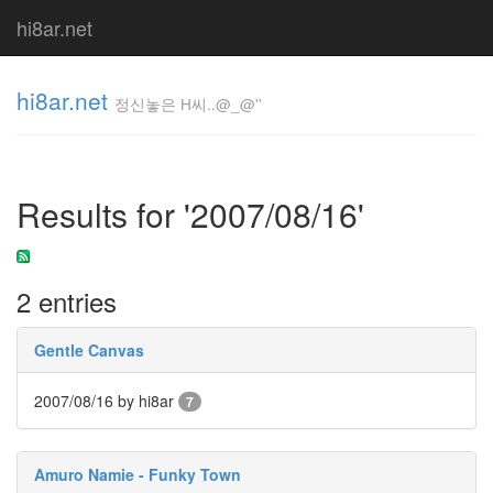
hi8ar.net
hi8ar.net
정신놓은 H씨..@_@''
정신놓은
H
Results for '2007/08/16'
씨..@_@''
hi8ar
2 entries
Tag
Cloud
Gentle Canvas
Designer
듀
2007/08/16
by hi8ar
7
엣
곡
예
감
Amuro Namie - Funky Town
좋