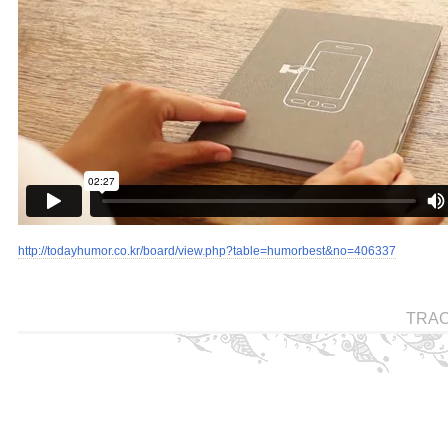
http://todayhumor.co.kr/board/view.php?table=humorbest&no=406337
TRA