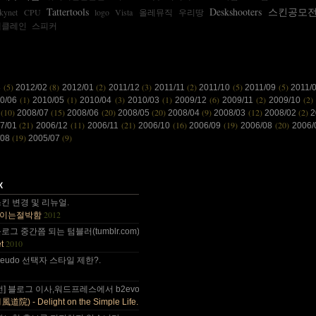
Tattertools
Deskshooters
스킨공모
kynet
CPU
logo
Vista
올레뮤직
우리땅
멕클레인
스피커
(5)
(8)
(2)
(3)
(2)
(5)
(5)
3
2012/02
2012/01
2011/12
2011/11
2011/10
2011/09
2011/
(1)
(1)
(3)
(1)
(6)
(2)
(2)
10/06
2010/05
2010/04
2010/03
2009/12
2009/11
2009/10
(10)
(15)
(20)
(20)
(9)
(12)
(2)
8
2008/07
2008/06
2008/05
2008/04
2008/03
2008/02
2
(21)
(11)
(21)
(16)
(19)
(20)
7/01
2006/12
2006/11
2006/10
2006/09
2006/08
2006
(19)
(9)
/08
2005/07
 감사합니다~~.
킨 변경 및 리뉴얼.
2012
이는절박함
 올림픽도 4년에 한번은 열리는....
그 중간쯤 되는 텀블러(tumblr.com)와 쿠(kooo.net).
2010
t
 다음부턴 이런데 돈 들어갈일....
d pseudo 선택자 스타일 제한?.
나이가 드는건가;; 예전엔 ....
전] 블로그 이사,워드프레스에서 b2evo로 블로그 엔진 변경..
2010
) - Delight on the Simple Life.