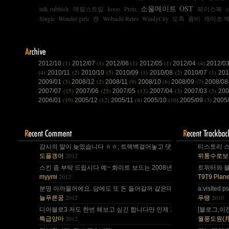
소울메이트 OST
talk rubbish
메릴스트립
kooo
Pretz
페이스북
s
Single
Wonder girls
캔
Wobachi Retro
WindyCity
도축
좀비
캐마초 
(1)
(1)
(1)
(1)
(4)
2012/10
2012/07
2012/06
2012/05
2012/04
2012/0
(4)
(2)
(5)
(1)
(2)
(1)
2010/11
2010/10
2010/09
2010/08
2010/07
20
(3)
(2)
(9)
(6)
(7)
2009/01
2008/12
2008/11
2008/10
2008/09
2008/0
(15)
(25)
(13)
(3)
(3)
2007/07
2007/06
2007/05
2007/04
2007/03
200
(19)
(12)
(4)
(10)
(3)
2006/01
2005/12
2005/11
2005/10
2005/09
2005
감사의 말이 늦었습니다 ㅎㅎ; 트랙백걸어놓고 댓글 쓴다는걸 깜박 ㅎㅎ
티스토리 스
2012
도플겡어
뒤통수로보
스킨 좀 부탁 드립시다 예~ 화이트 보드는 2008년,그리고 4년 넘었네요,
트위터와 블로
2012
myymi
T9T9 Plane
분명 아까울꺼에요. 담에도 또 돈 들어갈꺼 같은데.. Mac을 저한테 주면
a:visite
2012
2010
늘푸른꿈
푸땡
디아블로3 저도 한번 해보고 싶긴 합니다만 인제 게임은 왠지 안땡기네요. 
[블로그,이
2012
특급앙마
월풍도원(月風道院