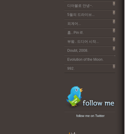
3
디아블로 안녕~.
2
5월의 드라이브...
2
외계어...
2
흠.. Pin it!.
2
부왘.. 드디어 시작...
2
Doubt, 2008.
Evolution of the Moon.
1
992.
follow me on Twitter