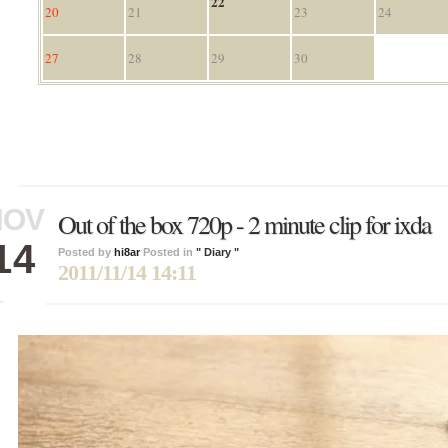
22
20
21
23
24
27
28
29
30
NOV
Out of the box 720p - 2 minute clip for ixda
14
Posted by
hi8ar
Posted in
" Diary "
2011/11/14 14:11