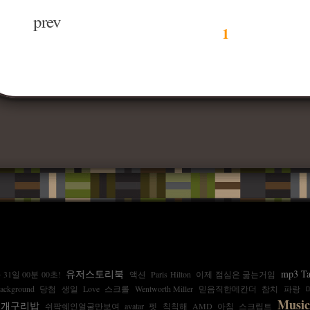
prev
1
유저스토리북
mp3 T
 31일 00분 00초!
액션
Paris Hilton
이제 점심은 굶는거임
ackground
당첨
생일
Love
스크롤
Wentworth Miller
믿음직한메칸더
참치
파랑
Music
개구리밥
쉬팍쉐인얼굴만보여
avatar
펫
칙칙해
AMD
아침
스크립트