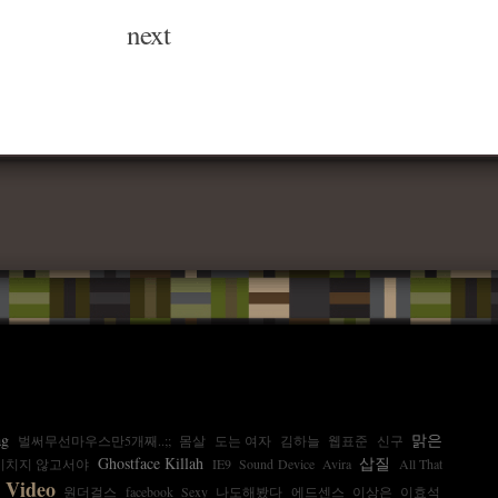
next
ag
맑은
벌써무선마우스만5개째..;;
몸살
도는 여자
김하늘
웹표준
신구
Ghostface Killah
삽질
미치지 않고서야
IE9
Sound Device
Avira
All That
 Video
원더걸스
facebook
Sexy
나도해봤다
에드센스
이상은
이효석