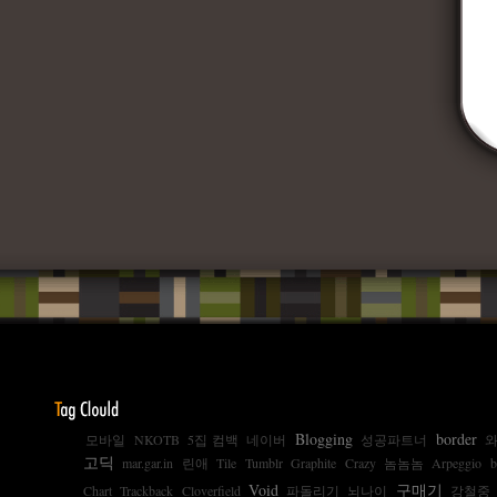
Blogging
border
모바일
NKOTB
5집 컴백
네이버
성공파트너
와
고딕
mar.gar.in
린애
Tile
Tumblr
Graphite
Crazy
놈놈놈
Arpeggio
b
Void
구매기
Chart
Trackback
Cloverfield
파돌리기
뇌나이
강철중