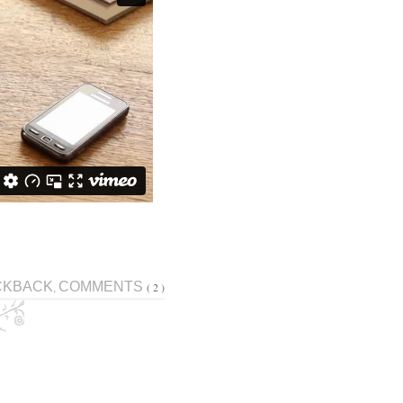
CKBACK
COMMENTS
( 2 )
,