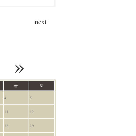
next
»
금
토
4
5
11
12
18
19