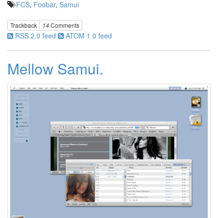
FCS
,
Foobar
,
Samui
더
위
Trackback
14
Comments
뉴
키
RSS 2.0 feed
ATOM 1.0 feed
즈
온
더
Mellow Samui.
블
럭
All
That
Chart
평
화
시
위
A
Girl
like
Me
자
우
림
사
실