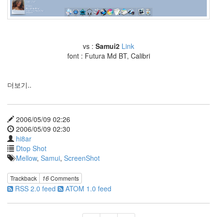
커
피
맛
몰
라..
daum
vs :
Samui2
Link
font : Futura Md BT, Calibri
2000
4
년
연
더보기..
임
제
핸
드
2006/05/09 02:26
폰
2006/05/09 02:30
사
hi8ar
진
Dtop Shot
옥
Mellow
,
Samui
,
ScreenShot
션
ITunes
Trackback
16
Comments
Fresh
Morning!
RSS 2.0 feed
ATOM 1.0 feed
coverpage
Patchwork