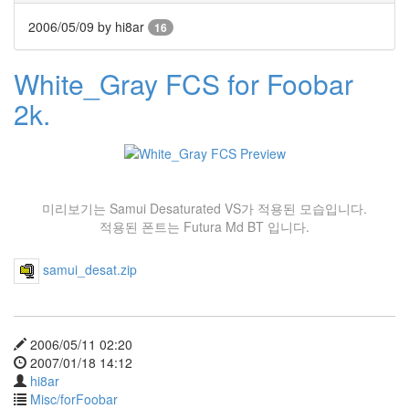
저
스
2006/05/09
by hi8ar
16
토
리
White_Gray FCS for Foobar
북
Nika
2k.
밥
문
답
컨
설
턴
미리보기는 Samui Desaturated VS가 적용된 모습입니다.
트
적용된 폰트는 Futura Md BT 입니다.
Amanda
Jensen
samui_desat.zip
싫
증
접
근
성
2006/05/11 02:20
천
2007/01/18 14:12
둥
hi8ar
새
Misc/forFoobar
무