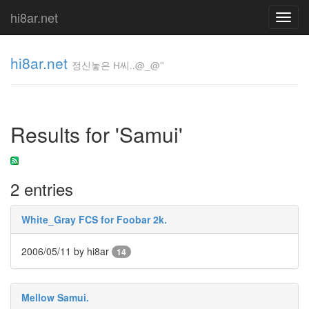
hi8ar.net
Toggl
navig
hi8ar.net
정신놓은 H씨..@_@''
정신놓은
H
Results for 'Samui'
씨..@_@''
hi8ar
2 entries
Tag
Cloud
White_Gray FCS for Foobar 2k.
Danity
Kane
2006/05/11
by hi8ar
14
George
배
포
Mellow Samui.
유