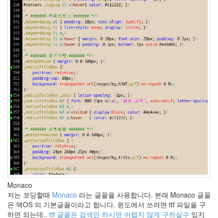
인
성
테
스
트
텍스
트큐
브
1.6.1
여
승
Queen
탐
색
기
멋
지
군
요
마
빡
Monaco
이
저는 코딩할때
Monaco
라는 글꼴을 사용합니다. 본래 Monaco 글꼴
Tag
은 맥OS 의 기본글꼴이라고 합니다. 윈도에서 쓰려면 ttf 파일을 구
지
하면 되는데..
ttf 글꼴은 검색만 하시면 어렵지 않게 구하실수
있지