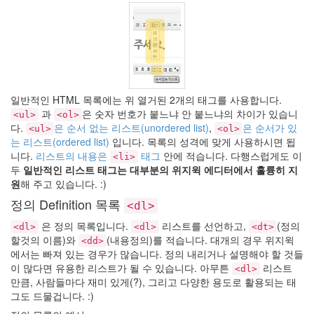
일반적인 HTML 목록에는 위 열거된 2개의 태그를 사용합니다.
과
은 숫자 번호가 붙느냐 안 붙느냐의 차이가 있습니
<ul>
<ol>
다.
은 순서 없는 리스트(unordered list)
,
은 순서가 있
<ul>
<ol>
는 리스트(ordered list)
입니다. 목록의 성격에 맞게 사용하시면 됩
니다.
리스트의 내용은
태그
안에 적습니다. 다행스럽게도 이
<li>
두
일반적인 리스트 태그는 대부분의 위지윅 에디터에서 훌륭히 지
원
해 주고 있습니다. :)
정의 Definition 목록
<dl>
은 정의 목록입니다.
리스트를 선언하고,
(정의
<dl>
<dl>
<dt>
할것의 이름)와
(내용정의)를 적습니다. 대개의 경우 위지윅
<dd>
에서는 빠져 있는 경우가 많습니다. 정의 내리거나 설명해야 할 것들
이 많다면 유용한 리스트가 될 수 있습니다. 아무튼
리스트
<dl>
만큼, 사람들마다 재미 있게(?), 그리고 다양한 용도로 활용되는 태
그도 드물겁니다. :)