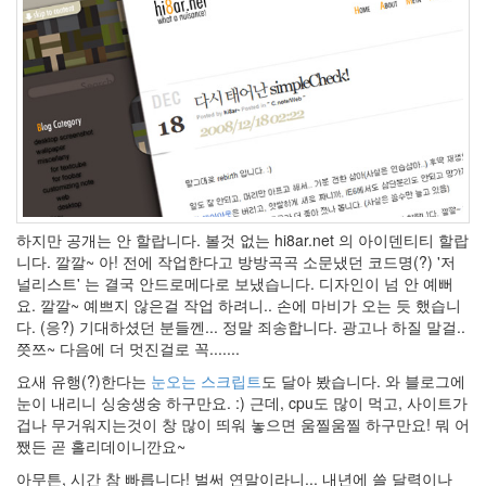
가
지
마
가
지
마
Radio
Ashanti
벗
겨
져
도
하지만 공개는 안 할랍니다. 볼것 없는 hi8ar.net 의 아이덴티티 할랍
완
니다. 깔깔~ 아! 전에 작업한다고 방방곡곡 소문냈던 코드명(?) '저
전
널리스트' 는 결국 안드로메다로 보냈습니다. 디자인이 넘 안 예뻐
멋
요. 깔깔~ 예쁘지 않은걸 작업 하려니.. 손에 마비가 오는 듯 했습니
져
부
다. (응?) 기대하셨던 분들껜... 정말 죄송합니다. 광고나 하질 말걸..
르
쯧쯔~ 다음에 더 멋진걸로 꼭.......
스
요새 유행(?)한다는
눈오는 스크립트
도 달아 봤습니다. 와 블로그에
css
눈이 내리니 싱숭생숭 하구만요. :) 근데, cpu도 많이 먹고, 사이트가
책
겁나 무거워지는것이 창 많이 띄워 놓으면 움찔움찔 하구만요! 뭐 어
추
천
쨌든 곧 홀리데이니깐요~
avatar
아무튼, 시간 참 빠릅니다! 벌써 연말이라니... 내년에 쓸 달력이나