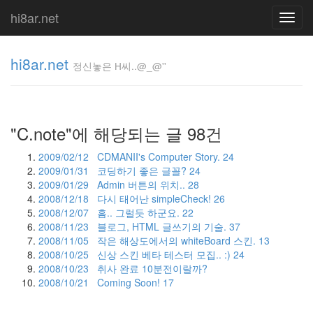
hi8ar.net
Toggl
navig
hi8ar.net
정신놓은 H씨..@_@''
정신놓은
H
"C.note"에 해당되는 글 98건
씨..@_@''
hi8ar
2009/02/12
CDMANII's Computer Story.
24
2009/01/31
코딩하기 좋은 글꼴?
24
2009/01/29
Admin 버튼의 위치..
28
2008/12/18
다시 태어난 simpleCheck!
26
Tag
Cloud
2008/12/07
흠.. 그럴듯 하군요.
22
2008/11/23
블로그, HTML 글쓰기의 기술.
37
어
2008/11/05
작은 해상도에서의 whiteBoard 스킨.
13
린
2008/10/25
신상 스킨 베타 테스터 모집.. :)
24
이
날
2008/10/23
취사 완료 10분전이랄까?
에
2008/10/21
Coming Soon!
17
팔
고
남