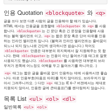
인용 Quotation
와
<blockquote>
<q>
글을 쓰다 보면 다른 사람의 글을 인용해야 할 때가 있습니다.
HTML 에서는 인용글을 표현할때
와
를 사용
<blockquote>
<q>
합니다.
는 긴 문단 혹은 긴 문장을 인용할때 사용
<blockquote>
하는 블럭 엘리먼트 이고,
는 짧은 문장 혹은 단어 따위를 인용
<q>
하는 인라인 엘리먼트 입니다. (블럭과 인라인 엘리먼트는 줄바꿈이
되느냐 되지 않느냐로 간단히 생각하시면 쉽습니다.) 적어도
만큼은 대부분의 위지윅에서 잘 지원해주는 듯 합
<blockquote>
니다. 한때
는 인용이 아닌 들여쓰기용 태그로 잘못
<blockquote>
사용되기도 했습니다.
를 사용하면 대부분의 브라
<blockquote>
우저가 왼쪽에 어느정도 여백을 두고 들여쓰기를 하니까요. :)
태그는 짧은 글을 줄바꿈 없이 인용하는 데에 사용하시면 좋습
<q>
니다. 따로 인용부호(따옴표 따위)를 적지 않더라도, 브라우저가 알
아서 그려주니까요. :) 다만
태그는 IE 6~7 버젼에서는 제대로
<q>
지원되지 않아서, 인용한 글에 큰따옴표(")를 렌더링하지 않습니다.
목록 List
<ul>
<ol>
<dl>
일반목록
<ul>
<ol>