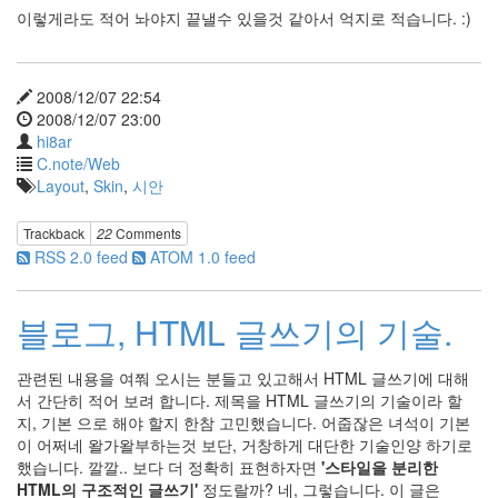
635
이렇게라도 적어 놔야지 끝낼수 있을것 같아서 억지로 적습니다. :)
Dtop
Shot
87
2008/12/07 22:54
Wallpaper
2008/12/07 23:00
19
hi8ar
Misc
C.note/Web
39
Layout
,
Skin
,
시안
forTextcube
9
Trackback
22
Comments
forFoobar
RSS 2.0 feed
ATOM 1.0 feed
19
C.note
98
블로그, HTML 글쓰기의 기술.
Web
68
desktop
관련된 내용을 여쭤 오시는 분들고 있고해서 HTML 글쓰기에 대해
29
서 간단히 적어 보려 합니다. 제목을 HTML 글쓰기의 기술이라 할
Diary
지, 기본 으로 해야 할지 한참 고민했습니다. 어줍잖은 녀석이 기본
387
이 어쩌네 왈가왈부하는것 보단, 거창하게 대단한 기술인양 하기로
Link
했습니다. 깔깔.. 보다 더 정확히 표현하자면
'스타일을 분리한
2
HTML의 구조적인 글쓰기'
정도랄까? 네, 그렇습니다. 이 글은