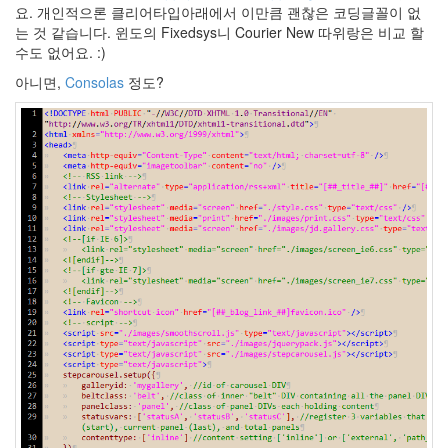
나
요. 개인적으론 클리어타입아래에서 이만큼 괜찮은 코딩글꼴이 없
고
는 것 같습니다. 윈도의 Fixedsys니 Courier New 따위랑은 비교 할
나
수도 없어요. :)
면
빛
아니면,
Consolas
정도?
과
같
이
지
나
가
는
세
월
Computer
아
고
라
좀
비
싸
불
여
우
나