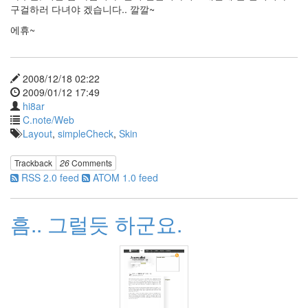
생
구걸하러 다녀야 겠습니다.. 깔깔~
일
케
에휴~
익
스
카
이
2008/12/18 02:22
넷
2009/01/12 17:49
MBA
hi8ar
FCS
C.note/Web
Layout
,
simpleCheck
,
Skin
그
림
자
Trackback
26
Comments
RSS 2.0 feed
ATOM 1.0 feed
WinFX
Ieva's
Polka
흠.. 그럴듯 하군요.
Red
죽
어
버
려
IE