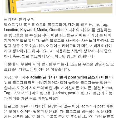
겠
습
니
다
관리자버튼의 위치
양
텍스트큐브 혹은 티스토리 블로그라면, 대개의 경우 Home, Tag,
동
근
Location, Keyword, Media, Guestbook 따위의 페이지를 변경하는
pseudo
큰 링크들을 볼 수 있습니다. 이런 링크들은 사이트의 가장 큰 네비
class
게이션 역할을 합니다. 물론 블로그를 사용하는 사람들에 따라서, 그
리
렇지 않을 수도 있습니다. 어떤이는 카테고리가 메인 네비게이션이
즈
라고 생각하기도 하니까요.. 네, 사용하는 사람의 생각에 따라 중요
망
하게 혹은, 별로 중요하지 않게 취급될 링크이긴 합니다.
가
타
때문에 이 부분에 대해 왈가왈부 하는게, 조금은 우스운 일일지도 모
르겠습니다만... :) 제 생각은 이렇습니다.
Vista
지
가끔, 아니 자주
admin(관리자) 버튼과 post,write(글쓰기) 버튼
따
난
위를 블로그의 메인 네비게이션과 함께 놓아둔 블로그들을 접하곤
글
합니다. 이것이 사이트의 메인 네비게이션이든 아니든, 앞선 Home,
아
Tag, Location 따위의 링크들과 admin, post 의 링크가 동급의 기능
프
과 의미를 가진 링크 버튼일까요?
가
니
블로그를 커뮤니티처럼(?) 운영하지 않는 이상, admin 과 post 버튼
스
은 오직 나에게만 필요한 버튼입니다. 블로그를 방문하는 방문객에
탄
게는 아무런 의미도 없고, 도움을 주지도 못할테니까요. 그런 버튼을