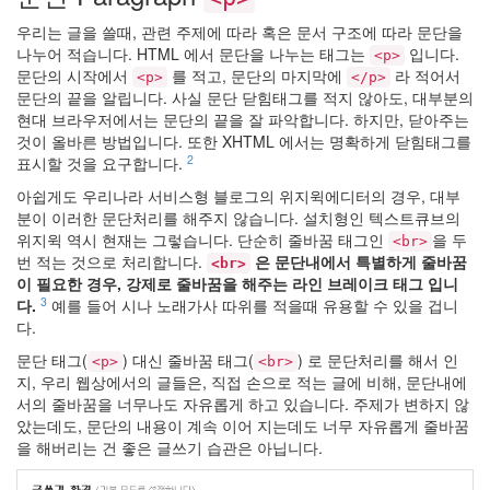
아
우리는 글을 쓸때, 관련 주제에 따라 혹은 문서 구조에 따라 문단을
블
나누어 적습니다. HTML 에서 문단을 나누는 태그는
입니다.
<p>
로
문단의 시작에서
를 적고, 문단의 마지막에
라 적어서
<p>
</p>
안
문단의 끝을 알립니다. 사실 문단 닫힘태그를 적지 않아도, 대부분의
녕
현대 브라우저에서는 문단의 끝을 잘 파악합니다. 하지만, 닫아주는
~
것이 올바른 방법입니다. 또한 XHTML 에서는 명확하게 닫힘태그를
3
2
표시할 것을 요구합니다.
by
hi8ar
아쉽게도 우리나라 서비스형 블로그의 위지윅에디터의 경우, 대부
분이 이러한 문단처리를 해주지 않습니다. 설치형인 텍스트큐브의
5
위지윅 역시 현재는 그렇습니다. 단순히 줄바꿈 태그인
을 두
<br>
월
번 적는 것으로 처리합니다.
은 문단내에서 특별하게 줄바꿈
<br>
의
이 필요한 경우, 강제로 줄바꿈을 해주는 라인 브레이크 태그 입니
드
3
다.
예를 들어 시나 노래가사 따위를 적을때 유용할 수 있을 겁니
라
다.
이
문단 태그(
) 대신 줄바꿈 태그(
) 로 문단처리를 해서 인
<p>
<br>
브..
지, 우리 웹상에서의 글들은, 직접 손으로 적는 글에 비해, 문단내에
2
서의 줄바꿈을 너무나도 자유롭게 하고 있습니다. 주제가 변하지 않
by
았는데도, 문단의 내용이 계속 이어 지는데도 너무 자유롭게 줄바꿈
hi8ar
을 해버리는 건 좋은 글쓰기 습관은 아닙니다.
외