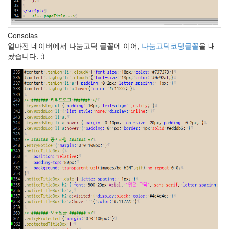
를
대
표
하
Consolas
는
색
얼마전 네이버에서 나눔고딕 글꼴에 이어,
나눔고딕코딩글꼴
을 내
Font
놨습니다. :)
컨
설
턴
트
캐
난
감
공
자
차
마
고
도
코
엔
형
제
맥