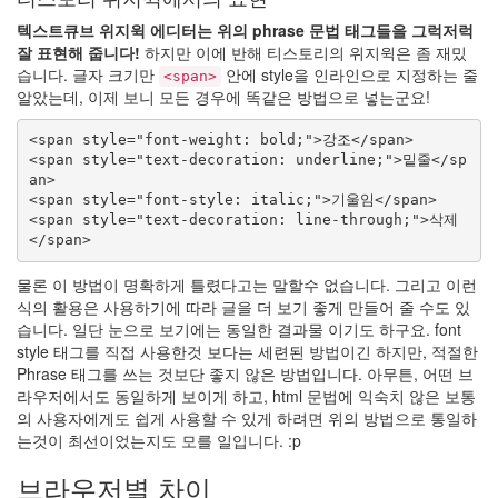
텍스트큐브 위지윅 에디터는 위의 phrase 문법 태그들을 그럭저럭
잘 표현해 줍니다!
하지만 이에 반해 티스토리의 위지윅은 좀 재밌
습니다. 글자 크기만
안에 style을 인라인으로 지정하는 줄
<span>
알았는데, 이제 보니 모든 경우에 똑같은 방법으로 넣는군요!
<span style="font-weight: bold;">강조</span>

<span style="text-decoration: underline;">밑줄</sp
an>

<span style="font-style: italic;">기울임</span>

<span style="text-decoration: line-through;">삭제
물론 이 방법이 명확하게 틀렸다고는 말할수 없습니다. 그리고 이런
식의 활용은 사용하기에 따라 글을 더 보기 좋게 만들어 줄 수도 있
습니다. 일단 눈으로 보기에는 동일한 결과물 이기도 하구요. font
style 태그를 직접 사용한것 보다는 세련된 방법이긴 하지만, 적절한
Phrase 태그를 쓰는 것보단 좋지 않은 방법입니다. 아무튼, 어떤 브
라우저에서도 동일하게 보이게 하고, html 문법에 익숙치 않은 보통
의 사용자에게도 쉽게 사용할 수 있게 하려면 위의 방법으로 통일하
는것이 최선이었는지도 모를 일입니다. :p
브라우저별 차이