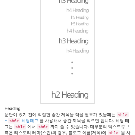
hi8ar
Doubt,
2008
2
by
hi8ar
Evolution
of
the
Moon
by
hi8ar
992
1
Heading
by
문단이 있기 전에 적절한 중간 제목을 적을 필요가 있을때는
<h1>
hi8ar
~
헤딩태그
를 사용해서 중간 제목을 적으면 됩니다. 헤딩 태
<h6>
그는
에서
까지 쓸 수 있습니다. 대부분의 텍스트큐브
<h1>
<h6>
혹은 티스토리 테마(스킨)의 경우, 블로그 이름(제목)에
을 사
<h1>