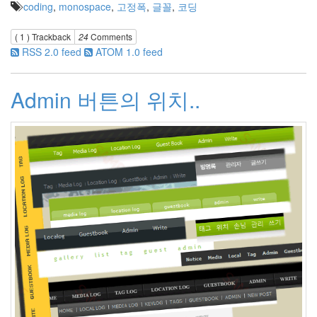
네
coding
,
monospace
,
고정폭
,
글꼴
,
코딩
이
버
( 1 )
Trackback
24
Comments
Birthday
RSS 2.0 feed
ATOM 1.0 feed
개
봉
기
Admin 버튼의 위치..
플
러
그
인
still
alive
호
스
팅
스
피
커
Shawnna
병
신
이
되