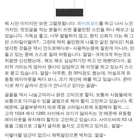
Notices
About
By
뭐 시안 이미지만 보면 그럴듯합니다.
화이트보드
를 하고 나서 느낀
hi8ar
거지만, 멋진글을 적는 분들이 쓰면 좋을만한 스킨을 하나 해보고 싶
었습니다. 가독성 좋고, 너무 발랄하지 않고, 왠지 신뢰가 가는 뭐 그
스
런 스타일이랄까?.. 그런데 딱히 쓸만한게 나올것 같진 않아요! 처음
킨
생각한 것들은 역시 안드로메다로~ 사용하는중에 질린게 아니라, 만
만
들고 있는 중에 스스로 질려 버렸습니다. 깔깔~ 크게크게 하는것도
들
처음엔 신선했는데.. 해도 해도 심심하기만 하고 안 예쁜데다가, 걸
어
리적 거리는게 많아서 괜시리 답답하고 왜 이짓을 하고 있는지 스스
드
로 묻고 있습니다. 깔깔~ 아무튼, 한 30%정도 됐는데, 어설프게 유
립...
동형 레이아웃을 짜다 보니, 크기 계산에 애를 먹고 있습니다.
한마
By
디로 하기 싫어서 진도가 안나가고 있다는 말씀~
hi8ar
글꼴을 역시 나눔고딕이나 맑은 고딕으로 할지, 보통의 사람들에게
보통으로 다가갈수 있을 굴림으로 해야 할지 고민하고 있습니다. IE
때문에, 글꼴부분까지 따로 IE용 스타일시트에 포함해야 할지...;;;
Find!
고작 1024 에서 1280 사이에서 크기가 달라지는 것 때문에 유동형
레이아웃을 유지해야 할지도 고민하고 있습니다. 사이드바의 h3 내
Categories
용을 그림으로 그릴지 글자로 쓸지도 고민하고 있어요.. 깔깔~
전
이렇다할 당근이 없으니 채찍질만으론 벅차요. 깔깔~
체