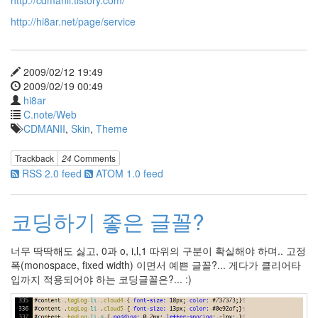
http://cdmanii.tistory.com/
반
http://hi8ar.net/page/service
시
계
방
향
2009/02/12 19:49
Summer
2009/02/19 00:49
New
hi8ar
Kids
C.note/Web
On
The
CDMANII
,
Skin
,
Theme
Block
Shadow
Trackback
24
Comments
아
RSS 2.0 feed
ATOM 1.0 feed
이
팟
Orihime's
코딩하기 좋은 글꼴?
Polkka
실
사
너무 딱딱해도 싫고, 0과 o, i,l,1 따위의 구분이 확실해야 하며.. 고정
영
폭(monospace, fixed width) 이면서 예쁜 글꼴?... 게다가 클리어타
화
입까지 적용되어야 하는 코딩글꼴은?... :)
웹
링
Shanice