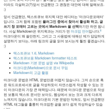
이라도 각설하고(?)앞서 언급했던 그 괜찮은 대안에 대해 말해보죠.
:)
앞서 언급했던, 텍스트큐브 위지윅 대안 에디터는 '마크다운포매터'
입니다. 그저 함께 포함된
플러그인 중에서 찾아서 활성화 하고, 글
쓰기 창 포매터 고르는 곳에서 Markdown 을 선택
하기만 하면 됩니
6
다. 사실 Markdown은 위지윅과는 거리가 먼
마크업 언어
입니다.
마크다운이 왜 쓸만한지, 그리고 그 사용법에 대해선 제가 답답하게
설명하기 보다는, 아래 링크의 글을 읽어 보시는게 훨씬 좋겠습니다.
:)
텍스트큐브 1.6, Markdown
텍스트큐브용 Markdown formatter 테스트
Markdown 기본 문법 설명 via Wikipedia
마크다운(Markdown)으로 문서 꾸밈
Markdown의 고급 활용
마크다운 문법은 HTML 문법만큼 어렵지 않습니다. 그저 손으로 혹
은 워드프로세서로 글을 작성하듯이 자연스럽게 작성할 수 있는 것
이 마크다운의 가장 큰 매력입니다. 때문에 마크다운 문법으로 작성
된 보통의 텍스트 문서만 보아도, 웹상에서 보는 것과 크게 다르게
느껴지지 않습니다. 마크다운의 기본 문법만 익혀도, 앞서 언급했던
HTML 태그들을 훌륭히 마크업한 글을 보다 쉽게 작성하실수 있습
니다.