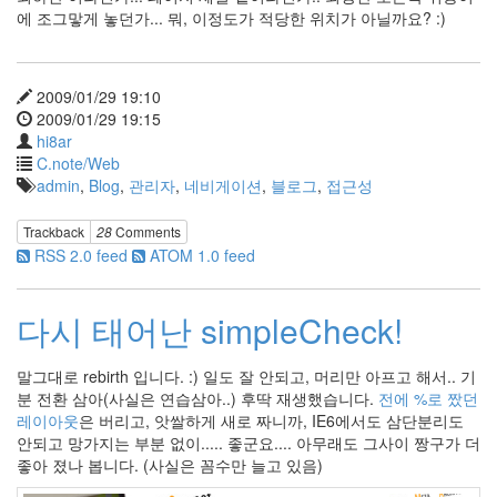
에 조그맣게 놓던가... 뭐, 이정도가 적당한 위치가 아닐까요? :)
라
운
아
이
2009/01/29 19:10
즈
2009/01/29 19:15
IE8
hi8ar
C.note/Web
Linkroll
admin
,
Blog
,
관리자
,
네비게이션
,
블로그
,
접근성
백
지
영
Trackback
28
Comments
자
RSS 2.0 feed
ATOM 1.0 feed
살
골
계
다시 태어난 simpleCheck!
륵
다
운
말그대로 rebirth 입니다. :) 일도 잘 안되고, 머리만 아프고 해서.. 기
로
분 전환 삼아(사실은 연습삼아..) 후딱 재생했습니다.
전에 %로 짰던
드
레이아웃
은 버리고, 앗쌀하게 새로 짜니까, IE6에서도 삼단분리도
데
이
안되고 망가지는 부분 없이..... 좋군요.... 아무래도 그사이 짱구가 더
UTF-
좋아 졌나 봅니다. (사실은 꼼수만 늘고 있음)
8