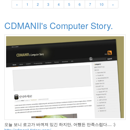
어
«
1
2
3
4
5
6
7
10
»
공
부
새
컴
CDMANII's Computer Story.
퓨
터
북
마
크
업
데
이
트
배
포
머
신
걸
Corinne
Bailey
Rae
Fresh
Morning!
오늘 보니 로고가 바껴져 있긴 하지만, 어쨌든 만족스럽다.... :)
Statistics