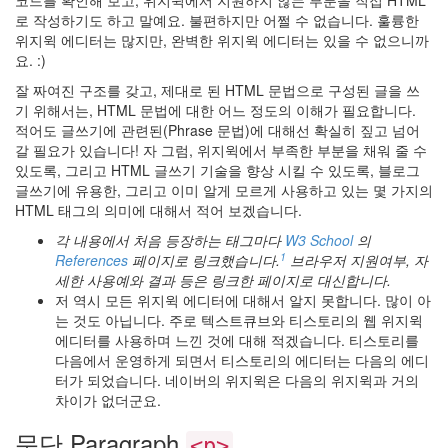
운
로 작성하기도 하고 말예요. 불편하지만 어쩔 수 없습니다. 훌륭한
영
위지윅 에디터는 많지만, 완벽한 위지윅 에디터는 있을 수 없으니까
되
요. :)
지
않
잘 짜여진 구조를 갖고, 제대로 된 HTML 문법으로 구성된 글을 쓰
습
기 위해서는, HTML 문법에 대한 어느 정도의 이해가 필요합니다.
니
적어도 글쓰기에 관련된(Phrase 문법)에 대해선 확실히 짚고 넘어
다.
갈 필요가 있습니다! 자 그럼, 위지윅에서 부족한 부분을 채워 줄 수
있도록, 그리고 HTML 글쓰기 기술을 향상 시킬 수 있도록, 블로그
by
글쓰기에 유용한, 그리고 이미 알게 모르게 사용하고 있는 몇 가지의
hi8ar
HTML 태그의 의미에 대해서 적어 보겠습니다.
각 내용에서 처음 등장하는 태그마다
W3 School
의
산
1
References
페이지로 링크했습니다.
브라우저 지원여부, 자
사
세한 사용예와 결과 등은 링크한 페이지로 대신합니다.
자
저 역시 모든 위지윅 에디터에 대해서 알지 못합니다. 많이 아
안
는 것도 아닙니다. 주로 텍스트큐브와 티스토리의 웹 위지윅
녕!
에디터를 사용하며 느낀 것에 대해 적겠습니다. 티스토리를
:)
다음에서 운영하게 되면서 티스토리의 에디터는 다음의 에디
2
터가 되었습니다. 네이버의 위지윅은 다음의 위지윅과 거의
by
차이가 없더군요.
hi8ar
문단 Paragraph
<p>
디