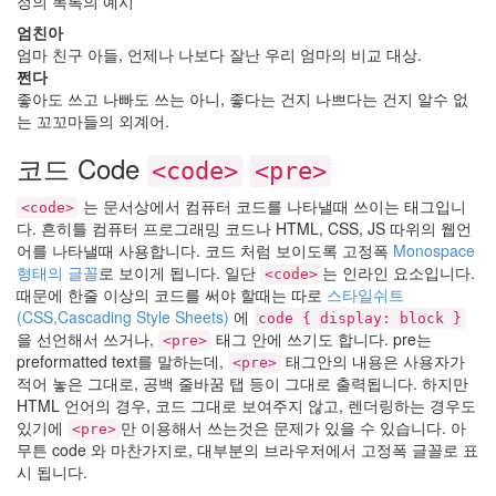
정의 목록의 예시
엄친아
엄마 친구 아들, 언제나 나보다 잘난 우리 엄마의 비교 대상.
쩐다
좋아도 쓰고 나빠도 쓰는 아니, 좋다는 건지 나쁘다는 건지 알수 없
는 꼬꼬마들의 외계어.
코드 Code
<code>
<pre>
는 문서상에서 컴퓨터 코드를 나타낼때 쓰이는 태그입니
<code>
다. 흔히틀 컴퓨터 프로그래밍 코드나 HTML, CSS, JS 따위의 웹언
어를 나타낼때 사용합니다. 코드 처럼 보이도록 고정폭
Monospace
형태의 글꼴
로 보이게 됩니다. 일단
는 인라인 요소입니다.
<code>
때문에 한줄 이상의 코드를 써야 할때는 따로
스타일쉬트
(CSS,Cascading Style Sheets)
에
code { display: block }
을 선언해서 쓰거나,
태그 안에 쓰기도 합니다. pre는
<pre>
preformatted text를 말하는데,
태그안의 내용은 사용자가
<pre>
적어 놓은 그대로, 공백 줄바꿈 탭 등이 그대로 출력됩니다. 하지만
HTML 언어의 경우, 코드 그대로 보여주지 않고, 렌더링하는 경우도
있기에
만 이용해서 쓰는것은 문제가 있을 수 있습니다. 아
<pre>
무튼 code 와 마찬가지로, 대부분의 브라우저에서 고정폭 글꼴로 표
시 됩니다.