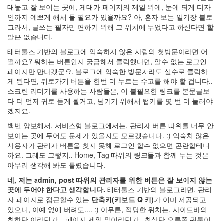
대놓고 잘 보이는 곳에, 게대가 페이지의 제일 위에, 눈에 띄게 디자
오
늘
인까지 예쁘게 해서 둘 필요가 있을까요? 아, 혼자 보는 일기장 블로
에
그라서, 글쓰는 필자만 편하기 위해 그 위치에 두었다고 하신다면 할
서
말은 없습니다.
야
대
태터툴즈 기반의 블로그에 익숙하지 않은 사람의 첫방문이라면 어
오
떨까요? 뭐하는 버튼인지 궁금해서 클릭했다면, 알수 없는 로그인
하
페이지만 만나겠군요. 블로그에 익숙한 방문자라도 실수로 클릭하
여
게 된다면, 뒤로가기 버튼을 한번 더 누르는 수고를 해야 할 겁니다..
Die
Hard
스크린 리더기를 사용하는 사람들은, 이 불필요한 링크를 본문글보
다 더 먼저 귀로 듣게 될거고, 넘기기 위해서 탭키를 몇 번 더 눌러야
Poll
겠지요.
석
궁
백번 양보해서, 서비스형 블로그에서는, 관리자 버튼 따위를 너무 안
테
보이는 곳에 두어도 문제가 있을지도 모르겠습니다. :) 익숙치 않은
러
사용자가 관리자 버튼을 찾지 못해 로그인 할수 없으면 곤란할테니
참
치
까요. 그래도 그렇지.. Home, Tag 따위의 링크들과 함께 두는 것은
아무리 생각해 봐도 틀렸습니다.
VW2420H
업
네, 저는 admin, post 따위의 관리자를 위한 버튼은 잘 보이지 않는
그
곳에 두어야 한다고 생각합니다.
태터툴즈 기반의 블로그라면, 관리
레
자 페이지로 접근할수 있는
단축키(키보드 Q 키)
가 이미 제공되고
이
드
있으니, 아예 없애 버려도.... :) 아무튼, 적당한 위치는, 사이드바의
최하단 이라던가... 페이지 제일 밑이라던가.. 최상단 오른쪽 귀퉁이
브