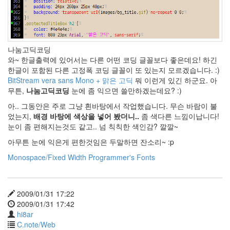
북
프
로
13.3
Melissa
George
나눔고딕코딩
mp3
와~ 한글출력에 있어서는 다른 어떤 코딩 글꼴보다 좋은데요! 하긴
Tag
한글이 포함된 다른 고정폭 코딩 글꼴이 또 있는지 모르겠습니다. :)
BitStream vera sans Mono + 맑은 고딕
뭐 이런게 있긴 하군요. 아
시
니
무튼,
나눔고딕코딩
눈에 좀 익으면 쓸만하겠는데요? :)
컬
아.. 그동안은 주로 그냥 흰바탕에서 작업했습니다. 무슨 바람이 불
Tumblr
었는지,
배경 바탕에 색상을 넣어 봤더니..
좀 색다른 느낌이납니다!
Cashback
눈이 좀 편해지는것도 같고.. 넘 칙칙한 색인감? 깔깔~
Danity
Kane
아무튼 눈에 익은게 편한것임은 두말하면 잔소리~ :p
700
Monospace/Fixed Width Programmer's Fonts
쥐
박
이
2009/01/31 17:22
Gmail
2009/01/31 17:42
for
hi8ar
your
domain
C.note/Web