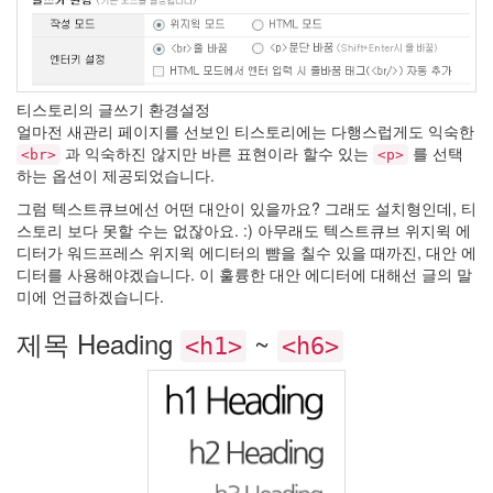
계
어..
2
by
hi8ar
티스토리의 글쓰기 환경설정
얼마전 새관리 페이지를 선보인 티스토리에는 다행스럽게도 익숙한
흠..
과 익숙하진 않지만 바른 표현이라 할수 있는
를 선택
<br>
<p>
Pin
하는 옵션이 제공되었습니다.
it!
그럼 텍스트큐브에선 어떤 대안이 있을까요? 그래도 설치형인데, 티
2
스토리 보다 못할 수는 없잖아요. :) 아무래도 텍스트큐브 위지윅 에
by
디터가 워드프레스 위지윅 에디터의 뺨을 칠수 있을 때까진, 대안 에
hi8ar
디터를 사용해야겠습니다. 이 훌륭한 대안 에디터에 대해선 글의 말
미에 언급하겠습니다.
부
왘..
제목 Heading
~
드
<h1>
<h6>
디
어
시
작..
2
by