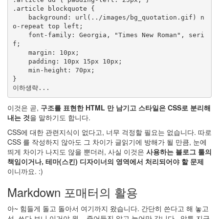
.article blockquote {

    background: url(../images/bg_quotation.gif) n
o-repeat top left;

    font-family: Georgia, "Times New Roman", seri
f;

    margin: 10px;

    padding: 10px 15px 10px;

    min-height: 70px;

}

이것은 곧,
구조를 표현한 HTML 만 남기고 스타일은 CSS로 분리해
내는 것
을 말하기도 합니다.
CSS에 대한 관련지식이 없다고, 너무 걱정할 필요는 없습니다. 따로
CSS 를 작성하지 않아도 그 차이가 글읽기에 방해가 될 만큼, 눈에
띄게 차이가 나지도 않을 뿐더러, 사실 이것은
사용하는 블로그 툴의
책임이거나, 테마(스킨) 디자이너의 영역에서 처리되어야 할 문제
이니까요. :)
Markdown 포매터의 활용
아~ 힘들게 돌고 돌아서 여기까지 왔습니다. 간단히 쓴다고 해 놓고
선, 쓰다 보니 이거야 원... 줄어들진 않고 늘어만 갑니다.. 암튼 지금