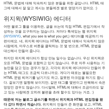
forSteve
HTML 문법에 대해 익숙하지 않은 분들을 위한 글입니다. HTML 태
1
그에 대해서 잘 알고 계시는 분들에겐 별로 영양가가 없어요. :)
위지윅(WYSIWIG) 에디터
Recent
Posts
어떤 블로그 툴을 이용하든, 글을 쓰는데 직접 HTML 편집기에서 작
성하는 것을 요구하지는 않습니다. 저마다 특색있는 웹 위지윅
무
(
WYSIWYG
, what you see is what you get,) 에디터를 제공하기 마
엇
련이에요. 네, 위지윅 에디터는 HTML 문법에 대해서 익숙하지 않은
을
사람에게, 마우스로 버튼을 클릭하는 것 몇 번으로, HTML 문법을
찾
대신해서 만들어 줍니다.
아
오
하지만 위지윅 에디터가 항상 만능 일수는 없습니다. 우선 위지윅은
셨
모든 HTML 문법을 포함하고 있지 않습니다. 주로 자주 사용하는 기
든
능만을 담고 있는 경우가 많고, 각각의 위지윅 에디터마다 만들어 주
더
는 HTML 태그도 조금씩 다르니까요. 게다가 때로는 불필요한
이
HTML 문법 찌꺼기를 남기기도 하고, 잘못된 마크업을 하기도 합니
상
다. 겉보기엔 멀쩡해 보이지만, 같은 태그를 몇번이고 반복해서 속은
이
엉망인 경우도 많습니다. 다시말해, HTML에 대해서 조금이라도 알
블
고 있는 사람에겐 오히려 불편을 초래 할수도 있다는 거죠. :)
로
때문에 저는 블로그 글쓰기를 하면서 위지윅과 HTML 편집창을 왔
그
다 갔다 하면서 적습니다.
위지윅이 만들어 준 화면을 보고, HTML
는
코드를 확인해 보고, 위지윅에서 지원하지 않는 부분을 직접 HTML