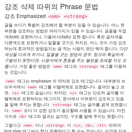
강조 삭제 따위의 Phrase 문법
강조 Emphasized
<em>
<strong>
글을 쓰다가 특별히 강조해야 할 부분이 있을 수 있습니다. 어느 한
부분을 강조하는 방법은 여러가지가 있을 수 있습니다. 글꼴을 두껍
게(bold) 표현하거나, 기울여서(italic) 표현 합니다. 혹은 글자색을
다른색으로 표현하거나 밑줄을 긋기도 하지요. 어느 것이 가장 강조
하는데 효과적인 방법일지는 글 적는 사람이 판단 해야 합니다.
다만
색상을 다르게 하거나, 밑줄을 긋는 방법의 경우, 링크와 확실하게
구별되지 못한다면, 사용자에게 혼동을 주는 불편을 초래할 지도 모
릅니다.
가장 좋은 방법은
태그와
태그를 이용하
<em>
<strong>
는 것입니다.
태그는 emphasize 의 약자로 강조 태그입니다. 대부분의 브
<em>
라우저에서
태그를 이탤릭체로 표현합니다. 결과만 놓고 보
<em>
면,
태그와 같습니다. 하지만,
태그는 단순히 글자를 이
<i>
<i>
탤릭체로 표현하라는 태그이지, 문서에서 이부분이 강조되고 있음
을 말해 주지는 못합니다.
태그는 글자를 굵게 표현합니
<strong>
다.
보다 더 강한 강조가 필요할때 사용할 수 있습니다. 마찬
<em>
가지로
태그와 결과는 같지만, 구조를 말해 주지는 못합니다.
<b>
그렇다고
이나
이
따위의
<em>
<strong>
<i>, <b>, <tt>
font style 태그보다 항상 우월하다고 할 수는 없습니다. 이것은 단순