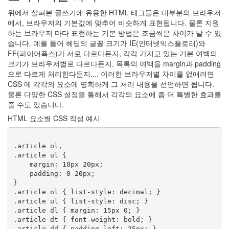
위에서 살펴본 글쓰기에 유용한 HTML 태그들은 대부분의 브라우저
에서, 브라우저의 기본값에 맞추어 비슷하게 표현됩니다. 물론 지원
하는 브라우저 마다 표현하는 기본 방법은 조금씩은 차이가 날 수 있
습니다. 예를 들어 헤딩의 글꼴 크기가 IE(인터넷익스플로러)와
FF(파이어폭스)가 서로 다르다든지, 각각 가지고 있는 기본 여백의
크기가 브라우저별로 다르다든지, 목록의 여백을 margin과 padding
으로 다르게 처리한다든지.... 이러한 브라우저별 차이를 없애려면
CSS 에 각각의 요소에 명확하게 그 처리 내용을 선언하면 됩니다.
물론 다양한 CSS 설정을 통해서 각각의 요소에 좀 더 특별한 효과를
줄 수도 있습니다.
HTML 요소별 CSS 작성 예시
.article ol,

.article ul {

    margin: 10px 20px;

    padding: 0 20px;

}

.article ol { list-style: decimal; }

.article ul { list-style: disc; }

.article dl { margin: 15px 0; }

.article dt { font-weight: bold; }

.article dd { padding-left: 25px; }
