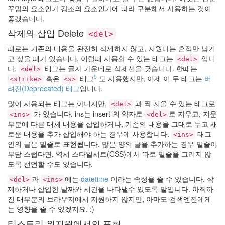
꾸밈의 요소인가 강조의 요소인가에 따라 구분해서 사용하는 것이
좋겠습니다.
삭제와 삽입 Delete
<del>
때로는 기존의 내용을 완전히 삭제하지 않고, 지웠다는 흔적만 남기
고 싶을 때가 있습니다. 이럴때 사용할 수 있는 태그는
입니
<del>
다.
태그는 글자 가운데로 삭제선을 긋습니다. 한때는
<del>
5
혹은
태그
도 사용했지만, 이제 이 두 태그는
버
<strike>
<s>
려진(Deprecated) 태그
입니다.
많이 사용되는 태그는 아니지만,
과 짝 지을 수 있는 태그로
<del>
가 있습니다. ins는 insert 의 약자로
로 지우고, 지운
<ins>
<del>
부분에 다른 대체 내용을 삽입하거나, 기존의 내용을 그대로 두고 새
로운 내용을 추가 삽입해야 하는 경우에 사용합니다.
태그
<ins>
안의 글은 밑줄로 표현됩니다. 많은 양의 글을 추가하는 경우 밑줄이
부담 스럽다면, 역시 스타일시트(CSS)에서 따로 밑줄을 그리지 않
도록 선언할 수도 있습니다.
과
에는
datetime
이라는 속성을 줄 수 있습니다. 삭
<del>
<ins>
제하거나 삽입한 날짜와 시간을 나타낼수 있도록 말입니다. 아직까
진 대부분의 브라우저에서 지원하지 않지만, 아마도 검색엔진에게
는 영향을 줄 수 있겠지요. :)
티스토리 위지윅에서의 표현