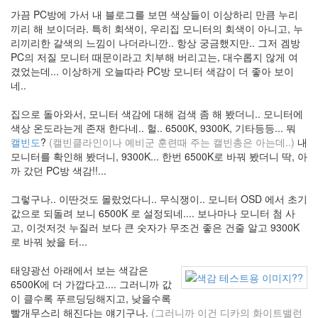
그
가끔 PC방에 가서 내 블로그를 보면 색상들이 이상하리 만큼 누리
코
리
끼리 해 보이더라. 특히 회색이, 우리집 모니터의 회색이 아니고, 누
아
리끼리한 갈색의 느낌이 나더라니깐.. 항상 궁금했지만.. 그저 겜방
Shanice
PC의 저질 모니터 때문이라고 치부해 버리고는, 대수롭지 않게 여
Lie
겼었는데... 이상하게 오늘따라 PC방 모니터 색감이 더 좋아 보이
네..
마
빡
이
집으로 돌아와서, 모니터 색감에 대해 검색 좀 해 봤더니.. 모니터에
아
색상 온도라는게 존재 한다네.. 헐.. 6500K, 9300K, 기타등등... 뭐
듀
캘빈도
?
(캘빈클라인이나 예비군 훈련때 주는 캘빈총은 아는데..)
내
스
모니터를 확인해 봤더니, 9300K... 한번 6500K로 바꿔 봤더니 딱, 아
트
까 갔던 PC방 색감!!...
레
스
그렇구나.. 이딴것도 몰랐었다니.. 무식쟁이.. 모니터 OSD 에서 초기
Contrast
Cursor
값으로 되돌려 보니 6500K 로 설정되네.... 보나마나 모니터 첨 사
고, 이것저것 누질러 보다 큰 숫자가 무조건 좋은 건줄 알고 9300K
오
드
로 바꿔 놨을 터...
리
토
태양광선 아래에서 보는 색감은
투
6500K에 더 가깝다고.... 그러니까 값
오
이 클수록 푸르딩딩해지고, 낮을수록
리
빨개무스리 해진다는 얘기구나.
(그러니까 이건 디카의 화이트밸런
FreeDB