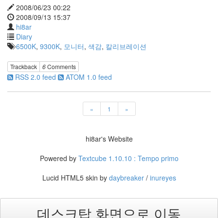
옥
2008/06/23 00:22
션
2008/09/13 15:37
펫
hi8ar
화
Diary
보
6500K
,
9300K
,
모니터
,
색감
,
칼리브레이션
보
궐
Trackback
6
Comments
선
RSS 2.0 feed
ATOM 1.0 feed
거
카
운
터
«
1
»
daum
어
hi8ar's Website
버
이
날
Powered by
Textcube 1.10.10 : Tempo primo
Custom
CSS
Lucid HTML5 skin by
daybreaker
/
inureyes
박
지
윤
데스크탑 화면으로 이동
브