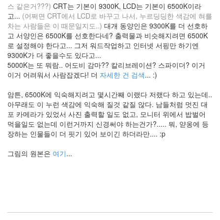
스 같은거???)
CRT는 기본이 9300K, LCD는 기본이 6500K이라
benq
고...
(어쩌면 CRT에서 LCD로 바꾸고 나서, 누르딩딩한 색감에 혀를
Code
차는 사람들은 이 때문일지도..)
대개 동양인은 9300K를 더 선호하
블
고 서양인은 6500K를 선호한다네? 출력물과 비슷해지려면 6500K
로
로 설정해야 한다고... 그저 워드작업하고 인터넷 서핑만 하기엔
그
9300K가 더 좋을수도 있다고...
5000K는 또 뭐람.. 어도비 감마?? 칼리브레이션? 스파이더? 이거
coverpage
이거 어려워서 사람잡겠다! 더
자세한 건 검색
... :)
파
워
서
암튼, 6500K에 익숙해지려고 몇시간째 이랬다 저랬다 하고 있는데..
플
아무래도 이 누런 색감에 익숙해 질것 같질 않다. 남들처럼 멋진 대
라
포 카메라가 있었서 사진 출력할 일도 없고, 모니터 위에서 밥벌어
이
먹을일도 없는데 이런거까지 신경써야 하는건가?..... 뭐, 얃옹에 등
Tumblr
장하는 인물들이 더 핏기 있어 보이긴 하더라만.... :p
Article
Photo
그림의 원본은
여기
...
장
경
동
연
애
혁
명