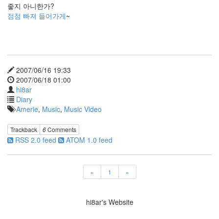
1.0
좋지 아니한가?
페
점점 빠져 들어가게
~
이
스
북
색
상
Amanda
2007/06/16 19:33
Jensen
2007/06/18 01:00
hi8ar
AquaSoft.org
Diary
인
성
Amerie
,
Music
,
Music Video
테
스
Trackback
6
Comments
트
RSS 2.0 feed
ATOM 1.0 feed
Statistics
게
임
«
1
»
Brook
Valentain
링
hi8ar's Website
크
롤