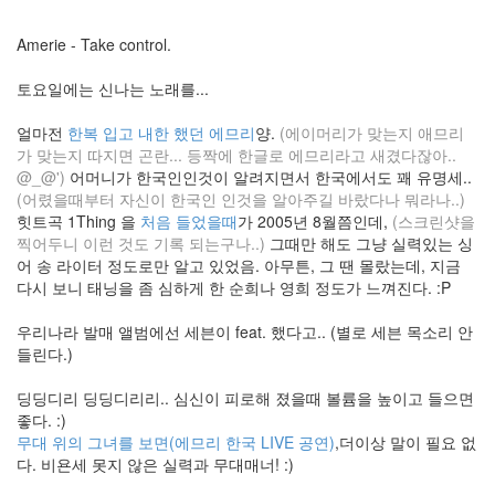
크
린
Amerie - Take control.
샷
비
밀
토요일에는 신나는 노래를...
댓
글
얼마전
한복 입고 내한 했던 에므리
양.
(에이머리가 맞는지 애므리
유
가 맞는지 따지면 곤란... 등짝에 한글로 에므리라고 새겼다잖아..
틸
@_@')
어머니가 한국인인것이 알려지면서 한국에서도 꽤 유명세..
마
(어렸을때부터 자신이 한국인 인것을 알아주길 바랐다나 뭐라나..)
이
힛트곡 1Thing 을
처음 들었을때
가 2005년 8월쯤인데,
(스크린샷을
테
찍어두니 이런 것도 기록 되는구나..)
그때만 해도 그냥 실력있는 싱
마
어 송 라이터 정도로만 알고 있었음. 아무튼, 그 땐 몰랐는데, 지금
쩜
다시 보니 태닝을 좀 심하게 한 순희나 영희 정도가 느껴진다. :P
넷
참
우리나라 발매 앨범에선 세븐이 feat. 했다고.. (별로 세븐 목소리 안
치
들린다.)
레
티
딩딩디리 딩딩디리리.. 심신이 피로해 졌을때 볼륨을 높이고 들으면
나
좋다. :)
Holiday
무대 위의 그녀를 보면(에므리 한국 LIVE 공연)
,더이상 말이 필요 없
Computer
다. 비욘세 못지 않은 실력과 무대매너! :)
tattertools