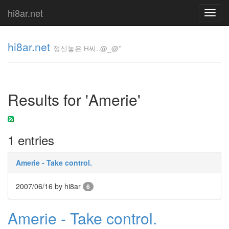
hi8ar.net
Toggl
navig
hi8ar.net
정신놓은 H씨..@_@''
정신놓은
H
Results for 'Amerie'
씨..@_@''
hi8ar
1 entries
Tag
Cloud
Amerie - Take control.
문
안
2007/06/16
by hi8ar
6
네
이
버
Amerie - Take control.
툰
스