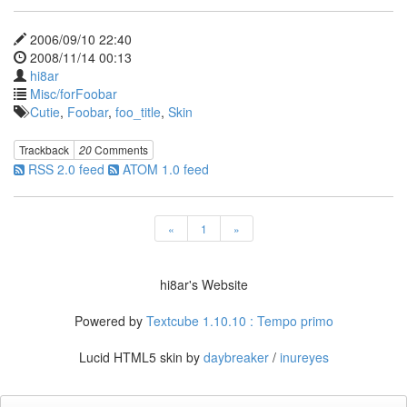
듀
좀
비
2006/09/10 22:40
싸
2008/11/14 00:13
Jewelry
hi8ar
whiteBoard
Misc/forFoobar
Cutie
,
Foobar
,
foo_title
,
Skin
background-
image
美
Trackback
20
Comments
3
RSS 2.0 feed
ATOM 1.0 feed
슈
터
즈
만
«
1
»
세!
볼
륨
hi8ar's Website
리
퍼
Powered by
Textcube 1.10.10 : Tempo primo
러
Wall-
Lucid HTML5 skin by
daybreaker
/
inureyes
E
반
려