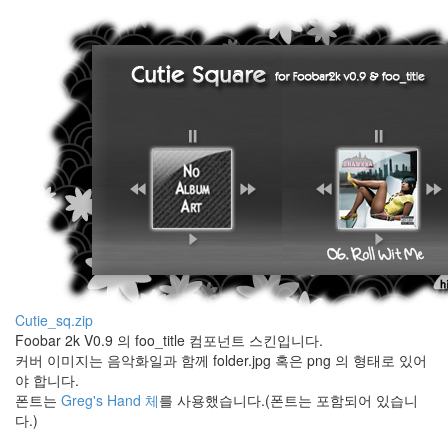
your
domain
Amy
Winehouse
사
용
기
Patchwork
안
티
스
팸
Sound
Device
Jason
Mraz
맥
Cutie_sq.zip
북
Foobar 2k V0.9 의 foo_title 컴포넌트 스킨입니다.
하
커버 이미지는 음악화일과 함께 folder.jpg 혹은 png 의 형태로 있어
드
야 합니다.
디
스
폰트는
Greg's Hand 체
를 사용했습니다.(폰트는 포함되어 있습니
크
다.)
아