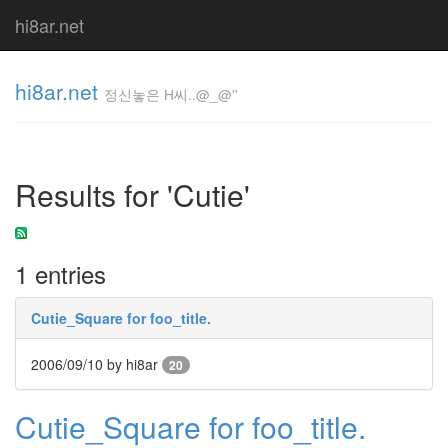
hi8ar.net
hi8ar.net
정신놓은 H씨..@_@''
정신놓은
H
Results for 'Cutie'
씨..@_@''
hi8ar
1 entries
Tag
Cloud
Cutie_Square for foo_title.
인
스
2006/09/10
by hi8ar
타
20
그
램
Cutie_Square for foo_title.
Gmail
for