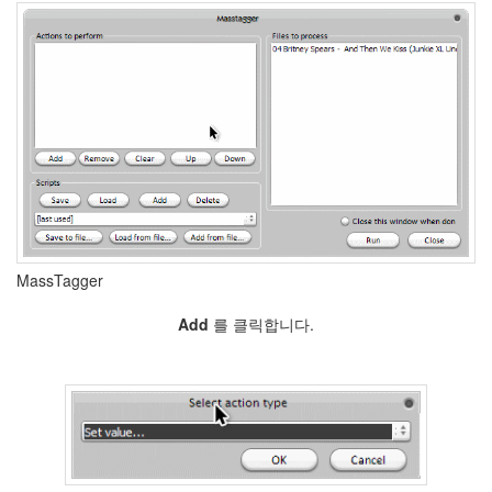
엔
호
빵
Sophia
Bush
불
치
하
문
책
인
성
테
스
MassTagger
트
1000
Add
를 클릭합니다.
점
Kupo
XP
AMD
카
운
터
Tile