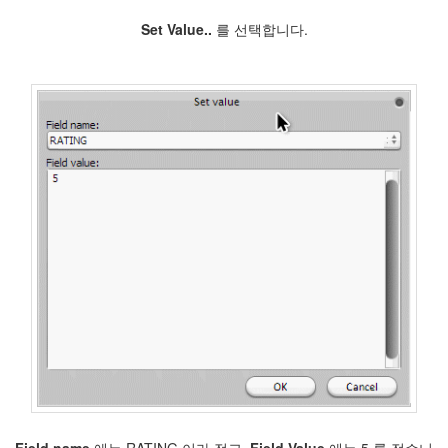
이
Set Value..
를 선택합니다.
바
보
똥
개
멧
대
지
똥
대
가
리
야
~
크
기
펩
시
gossips
몸
상
태
Retro
Article
Field name
에는 RATING 이라 적고,
Field Value
에는 5 를 적습니
Glass