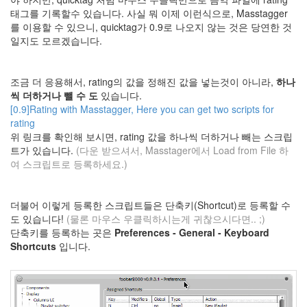
레
태그를 기록할수 있습니다. 사실 뭐 이제 이런식으로, Masstagger
스
를 이용할 수 있으니, quicktag가 0.9로 나오지 않는 것은 당연한 것
후
일지도 모르겠습니다.
기
portal
Aesthetic
조금 더 응용해서, rating의 값을 정해진 값을 넣는것이 아니라,
하나
Groove
씩 더하거나 뺄 수 도
있습니다.
표
[0.9]Rating with Masstagger, Here you can get two scripts for
지
rating
Die
위 링크를 확인해 보시면, rating 값을 하나씩 더하거나 빼는 스크립
Hard
트가 있습니다.
(다운 받으셔서, Masstager에서 Load from File 하
Dokdo
여 스크립트로 등록하세요.)
사
라
탠
크
더불어 이렇게 등록한 스크립트들은 단축키(Shortcut)로 등록할 수
레
도 있습니다!
(물론 마우스 우클릭하시는게 귀찮으시다면.. ;)
디
단축키를 등록하는 곳은
Preferences - General - Keyboard
Nika
Shortcuts
입니다.
저런
거
찍으
려면
뭐가