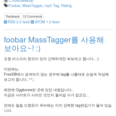
C.note/desktop
Toaster
Foobar
,
MassTagger
,
mp3 Tag
,
Rating
마
음
Trackback
15
Comments
은
RSS 2.0 feed
ATOM 1.0 feed
언
제
나
네
foobar MassTagger를 사용해
편
이
보아요~! :)
야
Adsense
요청 비스므리 한것이 있어 간략하게만 써보려고 합니다.. ;)
아
이
팟
이번에는,
progress
FreeDB에서 검색되지 않는 경우에 tag를 나름대로 손쉽게 작성해
bar
보고자 합니다..^^;;
Tweetmix
예전에 Oggkorea란 곳에 있던 내용입니다..
광
시
지금은 사이트가 사라진 것인지 들어갈 수가 없군요...
야
각
전에도 말씀 드렸듯이 푸바에는 이미 강력한 tag편집기가 들어 있습
firefox
니다.
4.0