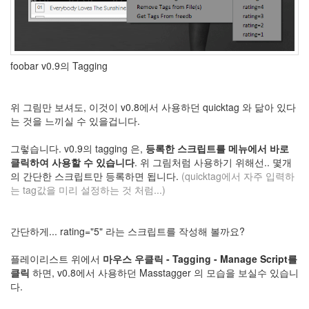
기
린
설
경
구
foobar v0.9의 Tagging
유
진
생
일
위 그림만 보셔도, 이것이 v0.8에서 사용하던 quicktag 와 닮아 있다
케
는 것을 느끼실 수 있을겁니다.
익
레
그렇습니다. v0.9의 tagging 은,
등록한 스크립트를 메뉴에서 바로
벨
클릭하여 사용할 수 있습니다
. 위 그림처럼 사용하기 위해선.. 몇개
4
의 간단한 스크립트만 등록하면 됩니다.
(quicktag에서 자주 입력하
토
는 tag값을 미리 설정하는 것 처럼...)
미
리
존
스
간단하게... rating="5" 라는 스크립트를 작성해 볼까요?
Cassie
swirl
플레이리스트 위에서
마우스 우클릭 - Tagging - Manage Script를
블
클릭
하면, v0.8에서 사용하던 Masstagger 의 모습을 보실수 있습니
독
다.
겨
울