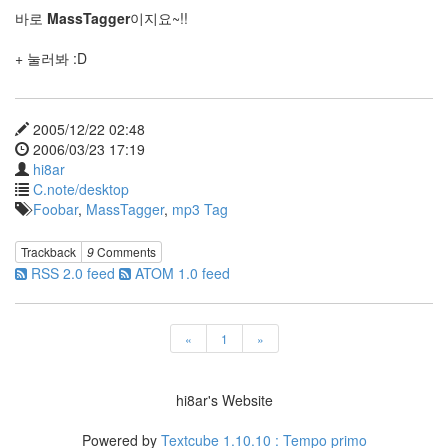
이
바로
MassTagger
이지요~!!
효
석
+ 눌러봐 :D
Arpeggio
개
수
작
2005/12/22 02:48
맥
2006/03/23 17:19
북
hi8ar
실
C.note/desktop
사
Foobar
,
MassTagger
,
mp3 Tag
영
화
Trackback
9
Comments
리
퍼
RSS 2.0 feed
ATOM 1.0 feed
러
멋
지
«
1
»
군
요
이
병
hi8ar's Website
헌
썩
Powered by
Textcube 1.10.10 : Tempo primo
을