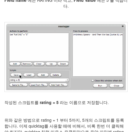
Pocket
다.
차
마
고
도
그
라
데
이
션
Sarah
Wayne
Callies
멍
멍
Textcube
1.6.1
길
건
작성된 스크립트를
rating = 5
라는 이름으로 저장합니다.
tattertools
1.0
SlanXP
위와 같은 방법으로 rating = 1 부터 5까지, 5개의 스크립트를 등록
스
합니다. 이제 quicktag를 사용할 때에 비해서, 비록 한번 더 클릭해
트
야 하지만, quicktag 처럼 마우스 우클릭만으로 음악 파일에 rating