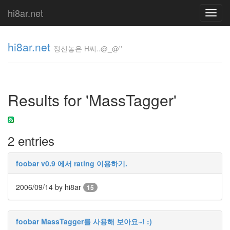
hi8ar.net
Toggl
navig
hi8ar.net
정신놓은 H씨..@_@''
정신놓은
H
Results for 'MassTagger'
씨..@_@''
hi8ar
2 entries
Tag
Cloud
foobar v0.9 에서 rating 이용하기.
맥
북
2006/09/14
by hi8ar
프
15
로
13.3
So
foobar MassTagger를 사용해 보아요~! :)
Hot