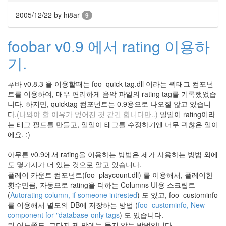
배
경
2005/12/22
by hi8ar
9
FoxyTune
meta
foobar v0.9 에서 rating 이용하
그
기.
림
자
푸바 v0.8.3 을 이용할때는 foo_quick tag.dll 이라는 퀵태그 컴포넌
다
이
트를 이용하여, 매우 편리하게 음악 파일의 rating tag를 기록했었습
하
니다. 하지만, quicktag 컴포넌트는 0.9용으로 나오질 않고 있습니
드
다.
(나와야 할 이유가 없어진 것 같긴 합니다만..)
일일이 rating이라
믿
는 태그 필드를 만들고, 일일이 태그를 수정하기엔 너무 귀찮은 일이
음
에요. :)
직
한
메
아무튼 v0.9에서 rating을 이용하는 방법은 제가 사용하는 방법 외에
칸
도 몇가지가 더 있는 것으로 알고 있습니다.
더
플레이 카운트 컴포넌트(foo_playcount.dll) 를 이용해서, 플레이한
LCD
횟수만큼, 자동으로 rating을 더하는 Columns UI용 스크립트
여
(
Autorating column, if someone intrested
) 도 있고, foo_custominfo
름
를 이용해서 별도의 DB에 저장하는 방법 (
foo_custominfo, New
아
component for "database-only tags
) 도 있습니다.
안
녕
뭐 어느쪽도, 그다지 제 맘에는 들지 않는 방법입니다.