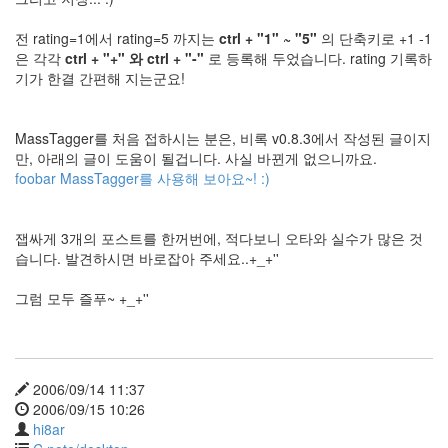
주
석
전 rating=1에서 rating=5 까지는
ctrl + "1" ~ "5"
의 단축키로 +1 -1
은 각각
ctrl + "+" 와 ctrl + "-"
로 등록해 두었습니다. rating 기록하
Layout
기가 한결 간편해 지는군요!
광
고
Radio
MassTagger를 처음 접하시는 분은, 비록 v0.8.3에서 작성된 글이지
Blog
만, 아래의 글이 도움이 될겁니다. 사실 바뀐게 없으니까요.
Javier
foobar MassTagger를 사용해 보아요~! :)
District
9
Oopsy
잽싸게 3개의 포스트를 한꺼번에, 적다보니 오타와 실수가 많은 것
피
습니다. 발견하시면 바로잡아 주세요..+_+''
랍
자
들
그럼 모두 즐푸~ +_+''
HTML
Tag
스
킨
2006/09/14 11:37
공
2006/09/15 10:26
모
hi8ar
전