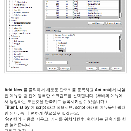
필요
함??
오
리
북
소
셜
Media
Control
가
지
마
가
지
마
김
하
늘
Add New
를 클릭해서 새로운 단축키를 등록하고
Action
에서 나열
된 메뉴중 좀 전에 등록한 스크립트를 선택합니다. (푸바의 메뉴에
AveDesk
서 등장하는 모든것을 단축키로 등록시키실수 있습니다.)
노
Filter List by
에 script 라고 적으시면, script 아래의 메뉴들만 필터
무
현
링 되니, 좀 더 편하게 찾으실수 있겠군요.
Key
칸의 내용을 지우고, 커서를 위치시킨후, 원하시는 단축키를 한
simpleCheck
번 눌러줍니다.
가
그리고 저장... :)
격