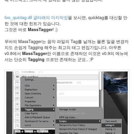
늙
지
마
foo_quictag.dll 글타래의 마지막장
을 보시면, quicktag를 대신할 만
늙
한 것에 대한 힌트가 있습니다.
지
마
그것은 바로
MassTagger
! ;)
~
Sound
푸바의 MassTagger는 음악 파일의 Tag를 낱개는 물론 일괄 변경까
Device
지도 손쉽게 Tagging 해주는 최고의 태그 편집기입니다. 아무튼
캐
v0.8에서
MassTagger
란 이름으로 존재하던 이것은 v0.9의 메뉴에
난
서는 단순히
Tagging
으로만 존재하는 군요.. :P
감
Pretz
Guestbook
고
정
폭
Cloverfield
Jeniffer
Love
hewitt
Cutie
Honey