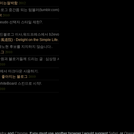
2012
이는절박함
 올림픽도 4년에 한번은 열리는....
그 중간쯤 되는 텀블러(tumblr.com)와 쿠(kooo.net).
2010
t
 다음부턴 이런데 돈 들어갈일....
d pseudo 선택자 스타일 제한?.
나이가 드는건가;; 예전엔 ....
전] 블로그 이사,워드프레스에서 b2evo로 블로그 엔진 변경..
2010
) - Delight on the Simple Life.
곽노현 후보를 지지하지 않습니다..
2010
로그
원과 블로거들께 드리는 글 : 심상정 사퇴에 부쳐.
010
사~ :).
++에서 마크다운 사용하기.
2010
이 좋아지는 블로그
.
whiteBoard 스킨으로 시작!.
010
refox
and
Chrome
. If you must use another browser I would suggest
Safari
, or
Oper