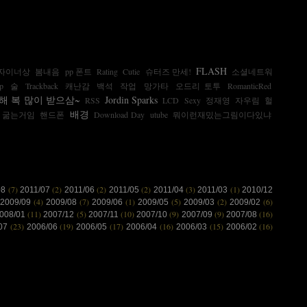
FLASH
자이너상
봄내음
pp 폰트
Rating
Cutie
슈터즈 만세!
소셜네트워
p
술
Trackback
캐난감
백석
작업
망가타
오드리 토투
RomanticRed
해 복 많이 받으삼~
Jordin Sparks
RSS
LCD
Sexy
정재영
자우림
헐
배경
 굶는거임
핸드폰
Download Day
utube
뭐이런재밌는그림이다있냐
(7)
(2)
(2)
(2)
(3)
(1)
08
2011/07
2011/06
2011/05
2011/04
2011/03
2010/12
(4)
(7)
(1)
(5)
(2)
(6)
2009/09
2009/08
2009/06
2009/05
2009/03
2009/02
(11)
(5)
(10)
(9)
(9)
(16)
008/01
2007/12
2007/11
2007/10
2007/09
2007/08
(23)
(19)
(17)
(16)
(15)
(16)
/07
2006/06
2006/05
2006/04
2006/03
2006/02