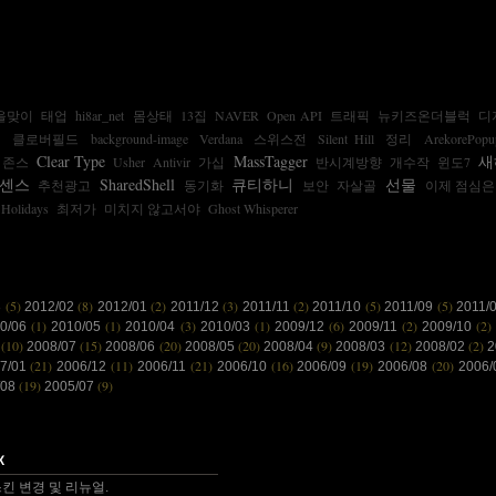
을맞이
태업
hi8ar_net
몸상태
13집
NAVER
Open API
트래픽
뉴키즈온더블럭
디
성
클로버필드
background-image
Verdana
스위스전
Silent Hill
정리
ArekorePopu
Clear Type
MassTagger
새
 존스
Usher
Antivir
가십
반시계방향
개수작
윈도7
센스
SharedShell
큐티하니
선물
추천광고
동기화
보안
자살골
이제 점심은
Holidays
최저가
미치지 않고서야
Ghost Whisperer
(5)
(8)
(2)
(3)
(2)
(5)
(5)
3
2012/02
2012/01
2011/12
2011/11
2011/10
2011/09
2011/
(1)
(1)
(3)
(1)
(6)
(2)
(2)
10/06
2010/05
2010/04
2010/03
2009/12
2009/11
2009/10
(10)
(15)
(20)
(20)
(9)
(12)
(2)
8
2008/07
2008/06
2008/05
2008/04
2008/03
2008/02
2
(21)
(11)
(21)
(16)
(19)
(20)
7/01
2006/12
2006/11
2006/10
2006/09
2006/08
2006
(19)
(9)
/08
2005/07
 감사합니다~~.
킨 변경 및 리뉴얼.