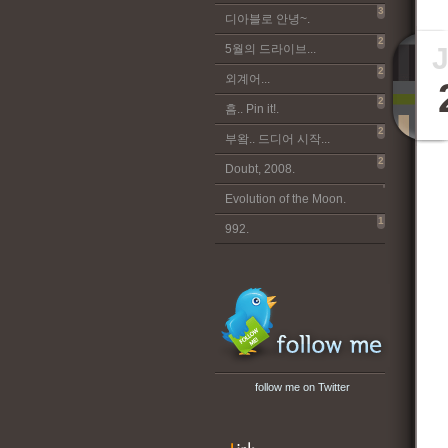
3
디아블로 안녕~.
2
5월의 드라이브...
2
외계어...
2
흠.. Pin it!.
2
부왘.. 드디어 시작...
2
Doubt, 2008.
Evolution of the Moon.
1
992.
follow me on Twitter