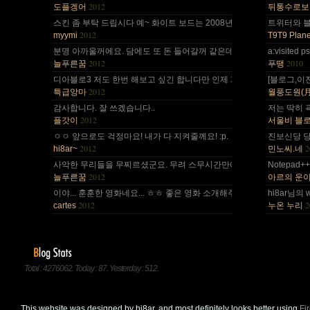
2012
도플겡어
뒤통수로보
스킨 좀 부탁 드립시다 예~ 화이트 보드는 2008년,그리고 4년 넘었네요,
트위터와 블로
2012
myymi
T9T9 Plane
분명 아까울꺼에요. 담에도 또 돈 들어갈꺼 같은데.. Mac을 저한테 주면
a:visite
2012
2010
늘푸른꿈
푸땡
디아블로3 저도 한번 해보고 싶긴 합니다만 인제 게임은 왠지 안땡기네요. 
[블로그,이
2012
특급앙마
월풍도원(月風道院
감사합니다. 잘 쓰겠습니다..
저는 딱히 
2012
플갓이
서울비 블
ㅇㅇ 앞으로도 걱정마요! 내가 다 지켜줄께요! :p.
진보신당 당
2012
2
hi8ar~
민노씨.네
사악한 무리들을 무찌르셨군요. 무려 스무시간만에... 지구를 지켜주셔서 감
Notepad
2012
늘푸른꿈
아르의 운
이야... 훈훈한 영화네요... ㅎㅎ 좋은 영화 소개해주셔서 감사합니다.^^;
hi8ar님의 
2012
2
cartes
누온 누리
Total : 4276062. Today : 87. Yesterday : 512.
This website was designed by hi8ar, and most definitely looks better using
Fi