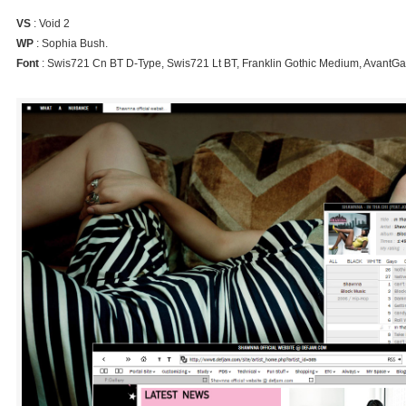
VS
: Void 2
WP
: Sophia Bush.
Font
: Swis721 Cn BT D-Type, Swis721 Lt BT, Franklin Gothic Medium, AvantG