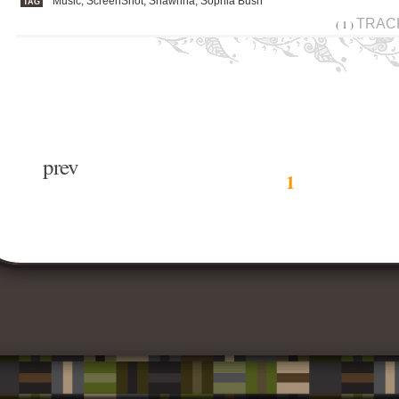
Music
,
ScreenShot
,
Shawnna
,
Sophia Bush
TAG
TRAC
( 1 )
prev
1