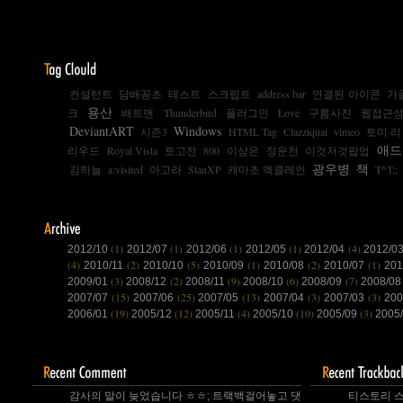
컨설턴트
담배꽁초
테스트
스크립트
address bar
연결된 아이콘
가
용산
크
배트맨
Thunderbird
플러그인
Love
구름사진
웹접근
DeviantART
Windows
시즌3
HTML Tag
Clazziquai
vimeo
토미 리
애드
리우드
Royal Vista
토고전
800
이상은
정운천
이것저것팝업
광우병
책
김하늘
a:visited
아고라
SlanXP
캐마초 멕클레인
T^T;;
(1)
(1)
(1)
(1)
(4)
2012/10
2012/07
2012/06
2012/05
2012/04
2012/0
(4)
(2)
(5)
(1)
(2)
(1)
2010/11
2010/10
2010/09
2010/08
2010/07
20
(3)
(2)
(9)
(6)
(7)
2009/01
2008/12
2008/11
2008/10
2008/09
2008/0
(15)
(25)
(13)
(3)
(3)
2007/07
2007/06
2007/05
2007/04
2007/03
200
(19)
(12)
(4)
(10)
(3)
2006/01
2005/12
2005/11
2005/10
2005/09
2005
감사의 말이 늦었습니다 ㅎㅎ; 트랙백걸어놓고 댓글 쓴다는걸 깜박 ㅎㅎ
티스토리 스