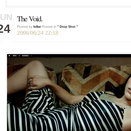
JUN
The Void.
24
Posted by
hi8ar
Posted in
" Dtop Shot "
2006/06/24 22:18