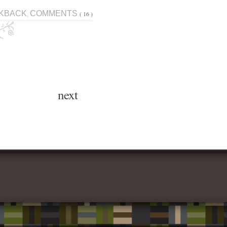
KBACK
COMMENTS
( 16 )
,
next