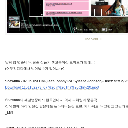
The Void. II
날씨 참 덥습니다. 단순 심플의 최고봉이신 보이드와 함께..;;;
(어두컴컴함에서 벗어날수가 없어...-┏)
Shawnna - 07. In Tha Chi (Feat.Johnny P.& Syleena Johnson)
Block Music(2
Download 1151152273_07.%20In%20Tha%20Chi%20.mp3
Shawnna의 새앨범중에서 한곡입니다. 역시 피쳐링이 좋은곡.
정식 발매 아직 안된것 같은데도 돌아다니는걸 보면, 저 바닥도 다 그렇고 그런가 봅니
_M#]