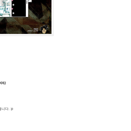
006)
다. :p