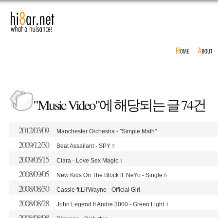
"Music Video"에 해당되는 글 74건
2012/03/09
Manchester Orchestra - "Simple Math"
2009/12/30
5
Beat Assailant - SPY
2009/05/15
1
Ciara - Love Sex Magic
2008/09/05
6
New Kids On The Block ft. NeYo - Single
2008/08/30
Cassie ft.Lil'Wayne - Official Girl
2008/08/28
4
John Legend ft Andre 3000 - Green Light
2008/08/08