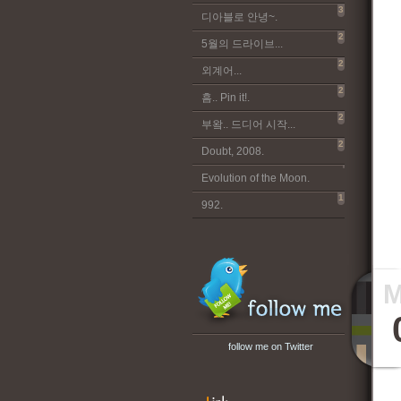
3
디아블로 안녕~.
2
5월의 드라이브...
2
외계어...
2
흠.. Pin it!.
2
부왘.. 드디어 시작...
2
Doubt, 2008.
Evolution of the Moon.
1
992.
follow me on Twitter