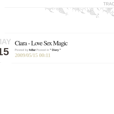
TRA
MAY
Ciara - Love Sex Magic
15
Posted by
hi8ar
Posted in
" Diary "
2009/05/15 00:11