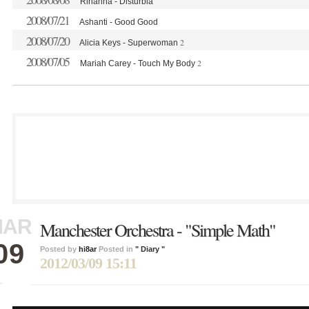
Rihanna - Disturbia
2008/07/21
Ashanti - Good Good
2008/07/20
2
Alicia Keys - Superwoman
2008/07/05
2
Mariah Carey - Touch My Body
MAR
Manchester Orchestra - "Simple Math"
09
Posted by
hi8ar
Posted in
" Diary "
2012/03/09 15:11