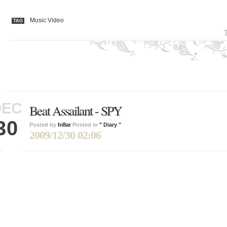
Music Video
TAG
DEC
Beat Assailant - SPY
30
Posted by
hi8ar
Posted in
" Diary "
2009/12/30 02:06