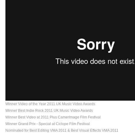
Winner Video of the Year 2011 UK Music Video Awards
Winner Best Indie Rock 2011 UK Music Video Awards
Winner Best Video at 2011 Plus CamerImage Film Festival
Winner Grand Prix - Special at Ciclope Film Festival
Nominated for Best Editing VMA 2011 & Best Visual Effects VMA 2011