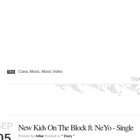
Ciara
,
Music
,
Music Video
TAG
TR
SEP
New Kids On The Block ft. NeYo - Single
05
Posted by
hi8ar
Posted in
" Diary "