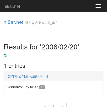
hi8ar.net
Toggl
navig
hi8ar.net
정신놓은 H씨..@_@''
정신놓은
H
Results for '2006/02/20'
씨..@_@''
hi8ar
1 entries
Tag
Cloud
정리가 안되고 있습니다.. ;)
Maxthon
오
2006/02/20
by hi8ar
11
류
수
정
FCS
«
1
»