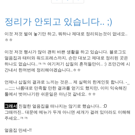
이
승
기
정리가 안되고 있습니다.. ;)
네
비
게
이
이것 저것 벌여 놓기만 하고, 뭐하나 제대로 정리되는것이 없네요..
션
ㅎㅎ
클
로
이것 저것 행사가 많아 괜히 바쁜 생활을 하고 있습니다. 블로그도
버
얼음집과 태터와 워드프레스까지, 손만 대보고 제대로 정리된 곳은
필
드
하나도 없습니다..ㅋㅋ 여기저기 삽질의 흔적들만이.. :) 조만간에 시
캐
간내서 한꺼번에 정리해야겠습니다..ㅎㅎ
난
감
언제나 삽질의 결과로 느끼는 것은... 제 실력의 한계인듯 합니다. -_
TrueTransparency
ㅡ;;;;; 나름대로 만족할 만한 결과를 얻기도 했지만, 이미 익숙해진
좌
툴에서 벗어나기란 쉬운일은 아닌것 같네요. ㅎㅎ
식
책
그래서
친절한 얼음집을 떠나지는 않기로 했습니다.. :D
상
그때까진.. 대문에 메뉴가 두개 아니면 세개가 걸려 있더라도 이해해
울
주세요..ㅋㅋ
라
울
라
얼음집 만세~!!
~