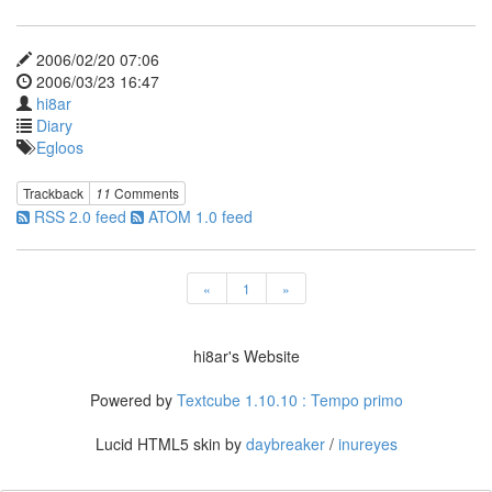
700
새
2006/02/20 07:06
집
2006/03/23 16:47
내
hi8ar
사
Diary
랑
울
Egloos
보
Splash
Trackback
11
Comments
BlueEye?
RSS 2.0 feed
ATOM 1.0 feed
원
택
Bjork
«
1
»
업
데
이
hi8ar's Website
트
그
Powered by
Textcube 1.10.10 : Tempo primo
림
형
제
Lucid HTML5 skin by
daybreaker
/
inureyes
탈
레