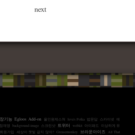
next
장기능
Egloos
Add-on
올인원제스쳐
Ieva's Polka
밥문답
스카이넷
에
트위터
정재영
background-image
스크린샷
webkit
아이패드
이상하게 유
브라운아이즈
회원가입
세상이 잿빛 같지 않아?
Greasemonkey
All That