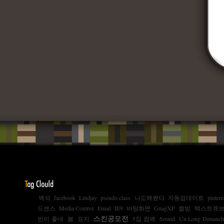
백석
facebook
Lindjay
pseudo class
나도해봤다
자동업데이트
pintere
드센스
Media Control
Email
IE9
바탕화면
GnagXP
짤방
텍스트큐브 1
스킨공모전
빈이 좋네
봄
표지
5집 컴백
Sound
Un Long Dimanche