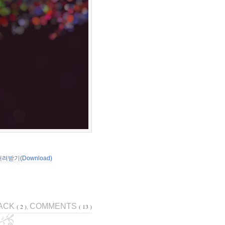
려받기(Download)
ACK
COMMENTS
( 2 )
( 13 )
,