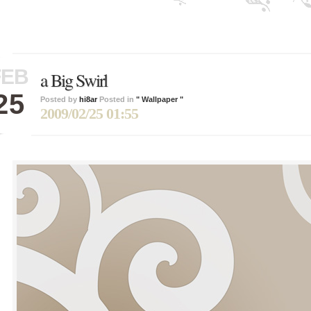
FEB
a Big Swirl
25
Posted by
hi8ar
Posted in
" Wallpaper "
2009/02/25 01:55