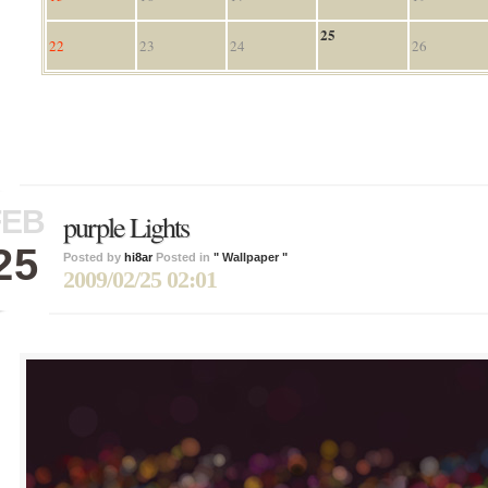
25
22
23
24
26
FEB
purple Lights
25
Posted by
hi8ar
Posted in
" Wallpaper "
2009/02/25 02:01