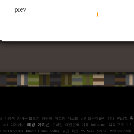
prev
1
확
st
검정색
가벼운 블로깅
허허허
아고라
테스트
뉴키즈온더블럭
SNS
WinFX
배경
아이폰
.6.1
디자이너
모바일
대한민국
계륵
follow me!
맥북 프로 13.3
 De Fiancailles
Tumblr
Denim
coding
코딩
화보
v6
Sexy
MS700
Web Standards