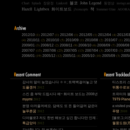
블코
John Legend
Chart
Splash
장윤정
Linkroll
동영상
instagr.a
Hazell
Lightbox
화이트보드
책
j3concepts
Summer Glau
AGORA
(1)
(1)
(1)
(1)
(4)
2012/10
2012/07
2012/06
2012/05
2012/04
2012/0
(4)
(2)
(5)
(1)
(2)
(1)
2010/11
2010/10
2010/09
2010/08
2010/07
20
(3)
(2)
(9)
(6)
(7)
2009/01
2008/12
2008/11
2008/10
2008/09
2008/0
(15)
(25)
(13)
(3)
(3)
2007/07
2007/06
2007/05
2007/04
2007/03
200
(19)
(12)
(4)
(10)
(3)
2006/01
2005/12
2005/11
2005/10
2005/09
2005
감사의 말이 늦었습니다 ㅎㅎ; 트랙백걸어놓고 댓글 쓴다는걸 깜박 ㅎㅎ
티스토리 스
2012
도플겡어
뒤통수로보
스킨 좀 부탁 드립시다 예~ 화이트 보드는 2008년,그리고 4년 넘었네요,
트위터와 블로
2012
myymi
T9T9 Plane
분명 아까울꺼에요. 담에도 또 돈 들어갈꺼 같은데.. Mac을 저한테 주면
a:visite
2012
2010
늘푸른꿈
푸땡
디아블로3 저도 한번 해보고 싶긴 합니다만 인제 게임은 왠지 안땡기네요. 
[블로그,이
2012
특급앙마
월풍도원(月風道院
감사합니다. 잘 쓰겠습니다..
저는 딱히 