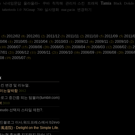
Tamia
m
닉네임문답
울라울라~
쿠바
칙칙해
관리자 스킨
트래픽
Black
Dokdo
tattertools 1.0
NGmap
700
실사영화
mar.gar.in
변경하기
(5)
(8)
(2)
(3)
(2)
(5)
(5)
3
2012/02
2012/01
2011/12
2011/11
2011/10
2011/09
2011/
(1)
(1)
(3)
(1)
(6)
(2)
(2)
10/06
2010/05
2010/04
2010/03
2009/12
2009/11
2009/10
(10)
(15)
(20)
(20)
(9)
(12)
(2)
8
2008/07
2008/06
2008/05
2008/04
2008/03
2008/02
2
(21)
(11)
(21)
(16)
(19)
(20)
7/01
2006/12
2006/11
2006/10
2006/09
2006/08
2006
(19)
(9)
/08
2005/07
 감사합니다~~.
킨 변경 및 리뉴얼.
2012
이는절박함
 올림픽도 4년에 한번은 열리는....
그 중간쯤 되는 텀블러(tumblr.com)와 쿠(kooo.net).
2010
t
 다음부턴 이런데 돈 들어갈일....
d pseudo 선택자 스타일 제한?.
나이가 드는건가;; 예전엔 ....
전] 블로그 이사,워드프레스에서 b2evo로 블로그 엔진 변경..
2010
) - Delight on the Simple Life.
곽노현 후보를 지지하지 않습니다..