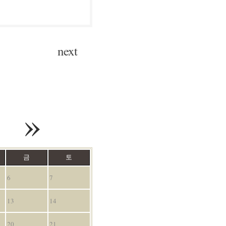
next
»
금
토
6
7
13
14
20
21