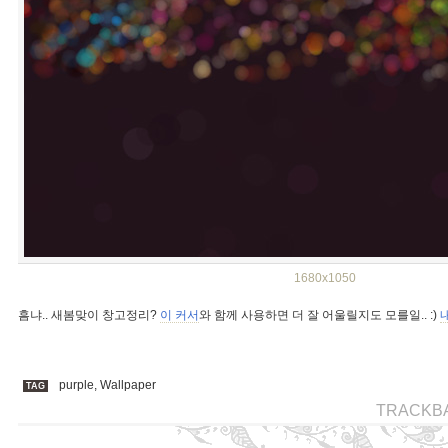
1680x1050
흠냐.. 새봄맞이 창고정리?
이 커서
와 함께 사용하면 더 잘 어울릴지도 모를일.. :)
내
purple
,
Wallpaper
TAG
TRACKB