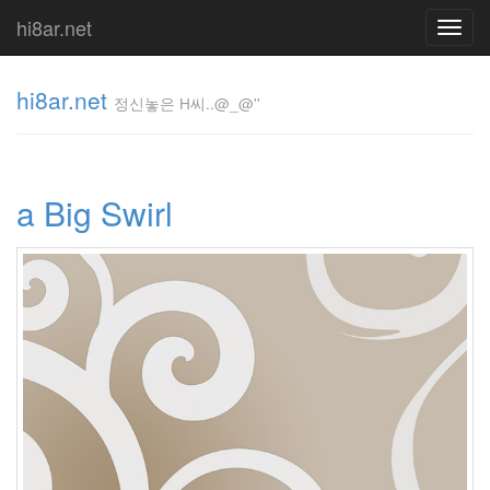
hi8ar.net
Toggl
navig
hi8ar.net
정신놓은 H씨..@_@''
정신놓은
H
a Big Swirl
씨..@_@''
hi8ar
Tag
Cloud
아
침
가
격
Nocturne
도