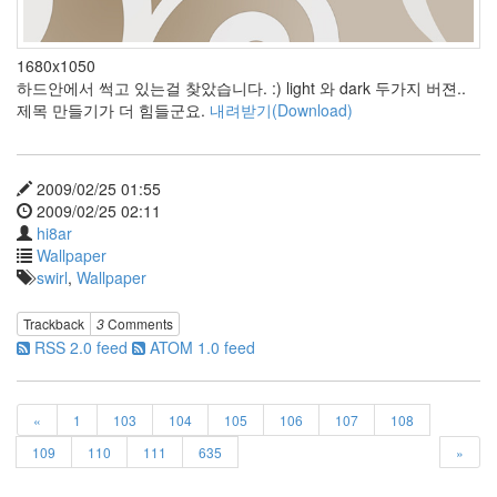
메
인
강
1680x1050
철
하드안에서 썩고 있는걸 찾았습니다. :) light 와 dark 두가지 버젼..
중
제목 만들기가 더 힘들군요.
내려받기(Download)
칼
리
브
레
이
2009/02/25 01:55
션
2009/02/25 02:11
내
hi8ar
자
Wallpaper
리
swirl
,
Wallpaper
A
Girl
like
Trackback
3
Comments
Me
RSS 2.0 feed
ATOM 1.0 feed
BlueEye?
'게'랑
'이'를
«
1
103
104
105
106
107
108
띄우
지 않
109
110
111
635
»
으면
제목
이 이