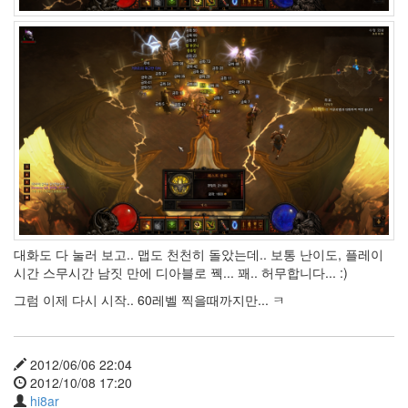
스
좀
비
싸
컨
설
턴
트
Description
webkit
Button
Shop
3.0
가
십
대화도 다 눌러 보고.. 맵도 천천히 돌았는데.. 보통 난이도, 플레이
Fantastic
시간 스무시간 남짓 만에 디아블로 꿱... 꽤.. 허무합니다... :)
userstorybook
그럼 이제 다시 시작.. 60레벨 찍을때까지만... ㅋ
Koda
Kumi
장
기
2012/06/06 22:04
하
2012/10/08 17:20
신
hi8ar
구