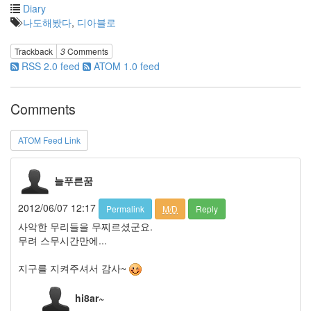
Diary
daum
나도해봤다
,
디아블로
보
안
Trackback
3
Comments
예
RSS 2.0 feed
ATOM 1.0 feed
뻐
서
찍
어
Comments
올
렸
음
ATOM Feed Link
쿠
바
Computer
늘푸른꿈
시
2012/06/07 12:17
Permalink
M/D
Reply
Summer
사악한 무리들을 무찌르셨군요.
비
밀
무려 스무시간만에...
문
답
지구를 지켜주셔서 감사~
칙
칙
hi8ar~
해