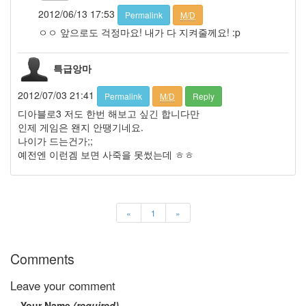
TN
2012/06/13 17:53
Permalink
M/D
끝
이
ㅇㅇ 앞으로도 걱정마요! 내가 다 지켜줄께요! :p
없
는
착
특급앙마
상
문
2012/07/03 21:41
답
Permalink
M/D
Reply
Brook
디아블로3 저도 한번 해보고 싶긴 합니다만
Valentain
인제 게임은 왠지 안땡기네요.
deskshooters.com
나이가 드는건가;;
예전엔 이런겜 보면 사죽을 못썼는데 ㅎㅎ
MS700
사
실
커
피
«
1
»
맛
몰
라..
Tamia
Comments
듀
엣
Leave your comment
곡
Your Name
(required)
시