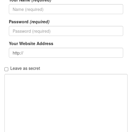
즌
3
Spell
Password
(required)
chron
애
드
센
Your Website Address
스
맥
북
사
Leave as secret
파
리
스
킨
원
택
Single
정
리
술
아