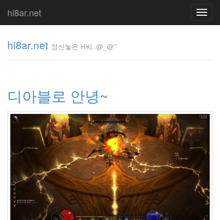
hi8ar.net
Toggl
navig
hi8ar.net
정신놓은 H씨..@_@''
정신놓은
H
디아블로 안녕~
씨..@_@''
hi8ar
Tag
Cloud
Kate
Beckinsale
1.1
매
직
마
우