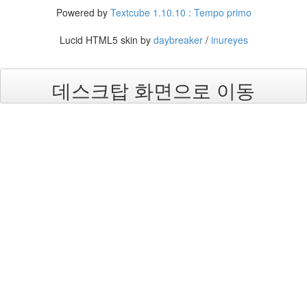
필요
Powered by
Textcube 1.10.10 : Tempo primo
함??
logo
Lucid HTML5 skin by
daybreaker
/
inureyes
6500K
Lightbox
데스크탑 화면으로 이동
시
네
비
게
이
션
오
류
수
정
후
기
Oopsy
난
미
국
만
큼
이