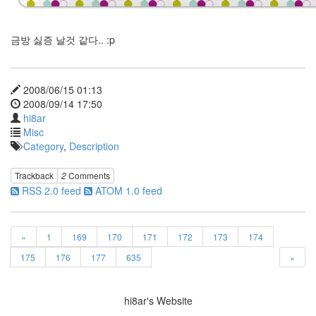
름
아
안
금방 싫증 날것 같다.. :p
녕
Season's
Greeting
background
2008/06/15 01:13
2008/09/14 17:50
안
티
hi8ar
스
Misc
팸
Category
,
Description
노
인
을
Trackback
2
Comments
위
RSS 2.0 feed
ATOM 1.0 feed
한
나
라
는
«
1
169
170
171
172
173
174
없
다
175
176
177
635
»
저런
거
찍으
hi8ar's Website
려면
뭐가