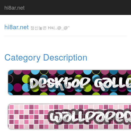
hi8ar.net
hi8ar.net
정신놓은 H씨..@_@''
정신놓은
H
Category Description
씨..@_@''
hi8ar
Tag
Cloud
후
레
이
크
베
타
테