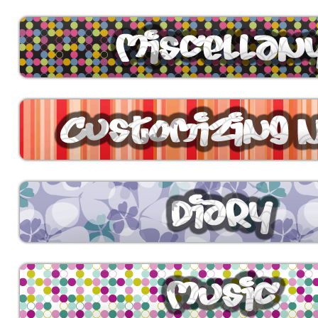
스
트
BBCode
예
뻐
서
찍
어
올
렸
음
오
네
찬
바
라
스
킨
딴
이
윤
사
실
없
음
여