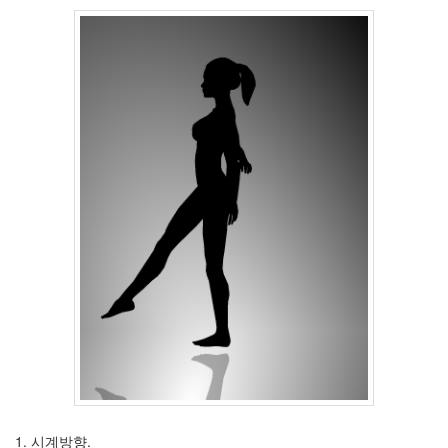
디
아
블
로
Black
커
버
페
이
지
Rihanna
IE7.0
HY
강
M
Web
Designer
꼭
wysiwyg
개
수
작
1. 시계방향.
맑