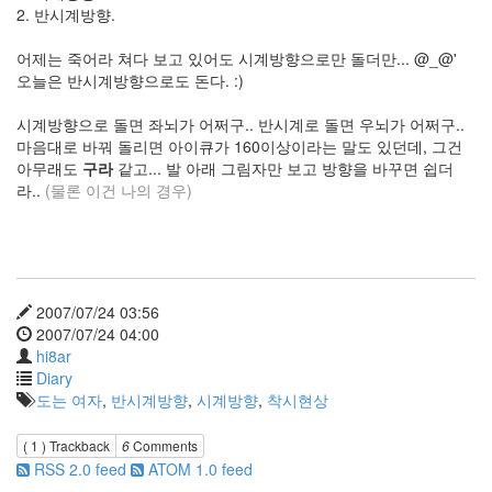
2. 반시계방향.
은
고
어제는 죽어라 쳐다 보고 있어도 시계방향으로만 돌더만... @_@'
딕
오늘은 반시계방향으로도 돈다. :)
아
이
시계방향으로 돌면 좌뇌가 어쩌구.. 반시계로 돌면 우뇌가 어쩌구..
폰
마음대로 바꿔 돌리면 아이큐가 160이상이라는 말도 있던데, 그건
사
아무래도
구라
같고... 발 아래 그림자만 보고 방향을 바꾸면 쉽더
진
라..
(물론 이건 나의 경우)
리
퍼
러
그
라
데
2007/07/24 03:56
이
2007/07/24 04:00
션
hi8ar
충
Diary
동
도는 여자
,
반시계방향
,
시계방향
,
착시현상
구
매
( 1 )
Trackback
6
Comments
알
RSS 2.0 feed
ATOM 1.0 feed
파