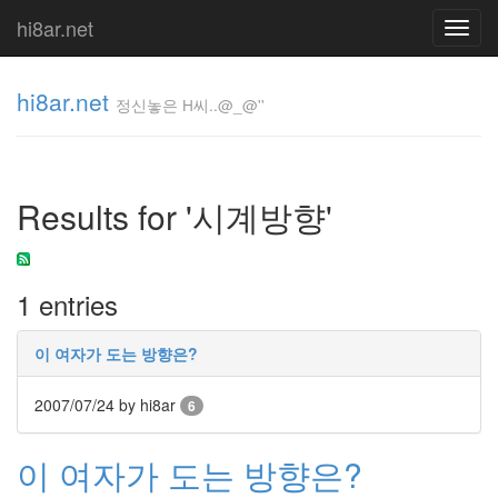
hi8ar.net
Toggl
navig
hi8ar.net
정신놓은 H씨..@_@''
정신놓은
H
Results for '시계방향'
씨..@_@''
hi8ar
1 entries
Tag
Cloud
이 여자가 도는 방향은?
당
첨
2007/07/24
by hi8ar
6
wanderlust
자
우
이 여자가 도는 방향은?
림
PC