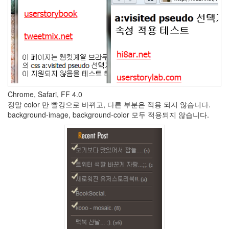
링
코
엔
형
제
Danity
Kane
리
퍼
러
Chrome, Safari, FF 4.0
A/S
정말 color 만 빨강으로 바뀌고, 다른 부분은 적용 되지 않습니다.
테
background-image, background-color 모두 적용되지 않습니다.
두
리
정
재
영
美
3
Spam
Tamia
소
울