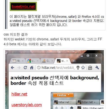
인
기
상
지
방
선
거
FCS
css 의도한 결과
링
하지만 webkit 기반의 chrome, safari 두개의 브라우저, 그리고 FF
크
4.0 beta 에서는 아래와 같이 보입니다.
롤
오
류
수
정
2.0
가
치
올
댓
차
트
mg40
웹