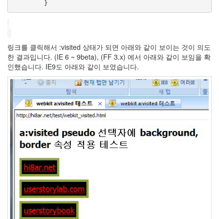
れ
こ
れ
ポ
ッ
링크를 클릭해서 :visited 상태가 되면 아래와 같이 보이는 것이 의도
プ
ア
한 결과입니다. (IE 6 ~ 9beta), (FF 3.x) 에서 아래와 같이 보임을 확
ッ
인했습니다. IE9도 아래와 같이 보였습니다.
プ
6
월
2
일
캐
난
감
심
판
foo_bubble_coverflow
Jewelry
가
독
성
admin