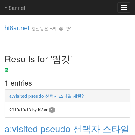
hi8ar.net
Toggl
navig
hi8ar.net
정신놓은 H씨..@_@''
정신놓은
H
Results for '웹킷'
씨..@_@''
hi8ar
1 entries
Tag
Cloud
a:visited pseudo 선택자 스타일 제한?
여
승
2010/10/13
by hi8ar
1
뉴
발
소
a:visited pseudo 선택자 스타일
닉
Un Long