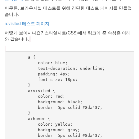
개
월
아무튼, 브라우저별 테스트를 위해 간단한 테스트 페이지를 만들었
할
습니다.
부
a:visited 테스트 페이지
멋
진
어떻게 보이시나요? 스타일시트(CSS)에서 링크에 준 속성은 아래
블
로
와 같습니다.
그
정
구
        a {

연
            color: blue;

Linkroll
            text-decoration: underline;

독
            padding: 4px;

도
            font-size: 18px;

        }

광
고
        a:visited {

            color: red;

Guestbook
            background: black;

동
            border: 5px solid #8da437;

화
        }

책
        a:hover {

The
            color: yellow;

Machine
            background: gray;

Girl
            border: 5px solid #8da437;

あ