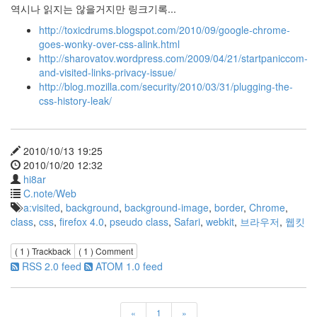
지
역시나 읽지는 않을거지만 링크기록...
야
~
http://toxicdrums.blogspot.com/2010/09/google-chrome-
goes-wonky-over-css-alink.html
soul
http://sharovatov.wordpress.com/2009/04/21/startpaniccom-
블
and-visited-links-privacy-issue/
로
그
http://blog.mozilla.com/security/2010/03/31/plugging-the-
통
css-history-leak/
계
Cloverfield
믿
음
2010/10/13 19:25
직
2010/10/20 12:32
한
hi8ar
메
C.note/Web
칸
더
a:visited
,
background
,
background-image
,
border
,
Chrome
,
class
,
css
,
firefox 4.0
,
pseudo class
,
Safari
,
webkit
,
브라우저
,
웹킷
웹
디
자
( 1 )
Trackback
( 1 )
Comment
이
RSS 2.0 feed
ATOM 1.0 feed
너
위
지
윅
«
1
»
에