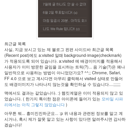
메
이
트
검
정
색
브
라
최근글 목록
우
사실, 지금 보시고 있는 제 블로그 왼편 사이드바 최근글 목록
저
(Recent post)에도 a:visited 일때 background-image(checkmark)
모
가 적용되도록 되어 있습니다. a:visited 에 배경이미지를 적용해서
양
사용자가 이미 방문한 글임을 표시하는 트릭(?)... 음 기술(?)은 꽤나
보
일반적으로 사용하는 방법이 아니었던가요? ^^;; Chrome, Safari,
기
FF 4.0 으로 보고 계시다면 아무리 클릭해서 visited 상태로 만들어
Columns
도 배경이미지가 나타나지 않는것을 확인하실 수 있습니다....;;;;;;
UI
맥에서도 결과는 같았습니다. :) 웹킷계열은 이미 적용되지 않고 있
inheritance
었습니다. ( 한가지 특이한 점은 아이폰에 들어가 있는
모바일 사파
VW2420H
리에서는 아직 그렇지 않았습니다
)
망
가
아무튼 뭐... 흥미진진하군요... :p 위 내용과 관련된 정보를 알고 계
타
시거나, 혹시 제가 잘못 알고 있는 사항이 있다면 알려주시면 감사하
이
겠습니다!
돼