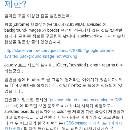
제한?
Dimanche
De
Fiancailles
얼마전 조금 이상한 점을 발견했는데..
예
뻐
크롬(chrome) 브라우저(ver.6.0.472.63)에서, a:visited 에
서
background-images 와 border 속성이 적용되지 않는 것을 발견했
찍
습니다. 관련된 정보를 구글링해 봤더니, stackoverflow 에서 비슷한
어
올
현상을 질문한 글이 있었습니다.
렸
http://stackoverflow.com/questions/3788855/google-chrome-
음
avisited-background-image-not-working
개
그
Jquery 로도 시도해 봤지만.. jQuery('a:visited').length returns 0 이
만
라는군요.;
화
좋
답변글 중에 Firefox 도 곧 그렇게 될거라는 이야기가 있습니다. 오
은
날
늘 FF 4.0 베타를 설치했는데, 정말 Firefox 도 속성이 적용되지 않
2
았습니다..
Shanice
답변글에 링크된 문서인
(privacy-related changes coming to CSS
Alicia
:visited)
에 따르면 보안 문제로 a:visited의 처리가 바뀔꺼고..
Keys
a:visited pseudo 선택자에서 color 를 제외한 다른 속성이 제한될거
Weird Al
라고 말하는것....... 같긴한데, 너무 어려운 이야기라 잘 모르겠습니
Yankovic
다.ㅎ 위 링크글의 한국어 번역본
(CSS :visited에 대한 프라이버시
6
정책변화)
을 찾긴 했습니다만.. 역시 어렵긴 마찬가지네요. :)