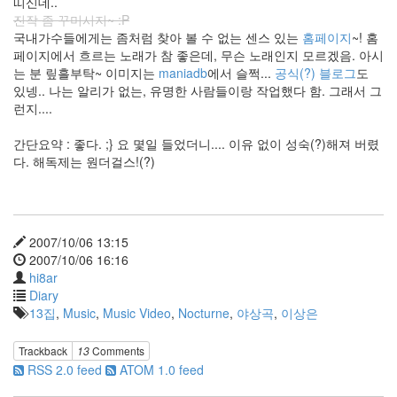
띠신데..
울
진작 좀 꾸미시지~ :P
메
국내가수들에게는 좀처럼 찾아 볼 수 없는 센스 있는
홈페이지
~! 홈
이
페이지에서 흐르는 노래가 참 좋은데, 무슨 노래인지 모르겠음. 아시
트
는 분 맆흘부탁~ 이미지는
maniadb
에서 슬쩍...
공식(?) 블로그
도
린
있넹.. 나는 알리가 없는, 유명한 사람들이랑 작업했다 함. 그래서 그
애
런지....
핸
드
간단요약 : 좋다. ;} 요 몇일 들었더니.... 이유 없이 성숙(?)해져 버렸
폰
다. 해독제는 원더걸스!(?)
꽂
이
오
드
리
2007/10/06 13:15
토
투
2007/10/06 16:16
여
hi8ar
장
Diary
남
13집
,
Music
,
Music Video
,
Nocturne
,
야상곡
,
이상은
자
mar.gar.in
Trackback
13
Comments
A
RSS 2.0 feed
ATOM 1.0 feed
Girl
like