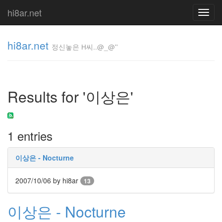
hi8ar.net
Toggl
navig
hi8ar.net
정신놓은 H씨..@_@''
정신놓은
H
Results for '이상은'
씨..@_@''
hi8ar
1 entries
Tag
Cloud
이상은 - Nocturne
Cassie
캐
2007/10/06
by hi8ar
13
마
초
멕
이상은 - Nocturne
클
레