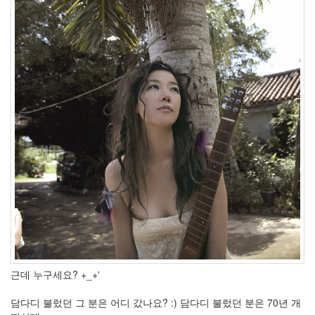
적
을
말
이
없
음
작
업
가
독
성
듀
엣
곡
내
일
은
이
글
도
손
발
오
근데 누구세요? +_+'
글
JS
담다디 불렀던 그 분은 어디 갔나요? :) 담다디 불렀던 분은 70년 개
소