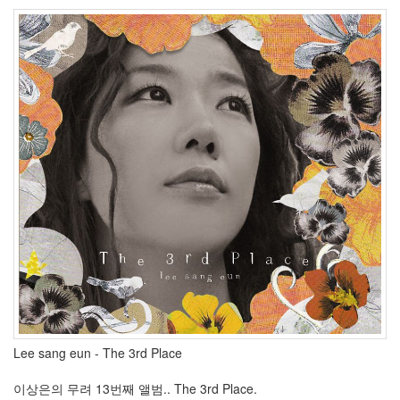
인
소
셜
네
트
워
크
더
워
화
이
트
보
드
인
스
타
그
램
EAS
코
Lee sang eun - The 3rd Place
딩
CF
이상은의 무려 13번째 앨범.. The 3rd Place.
Lindjay