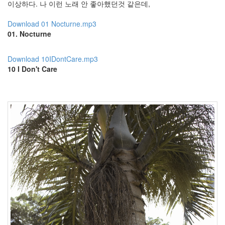
이상하다. 나 이런 노래 안 좋아했던것 같은데,
사
실
Download 01 Nocturne.mp3
커
01. Nocturne
피
맛
몰
라..
Download 10IDontCare.mp3
10 I Don't Care
image
그
림
형
제
그
림
자
실
사
영
화
Adele
Silva
태
그
에