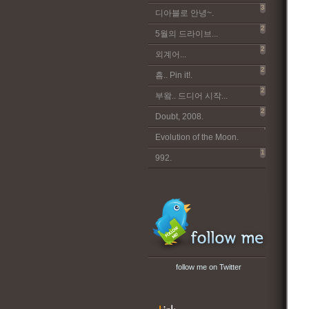
3
디아블로 안녕~.
2
5월의 드라이브...
2
외계어...
2
흠.. Pin it!.
2
부왘.. 드디어 시작...
2
Doubt, 2008.
Evolution of the Moon.
1
992.
follow me on Twitter