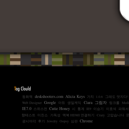
deskshooters.com
Alicia Keys
동화책
가치
1.0.6
그래도 멋지다!
Google
Ciara
그림자
Web Designer
아듀
생일케익
링크롤
Medi
IE7.0
Cutie Honey
스위스전
시
통계
IE9
이승기
이효석
파워서
향테스트
미친소
가독성
맥북 HDMI 연결하기
Crazy
고맙습니다
Chrome
광시야각
후기
Jewelry
Oopsy
심판