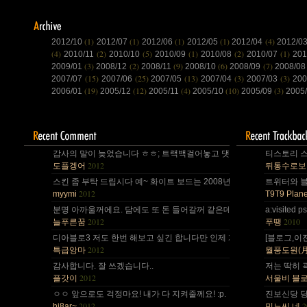
(1)
(1)
(1)
(1)
(4)
2012/10
2012/07
2012/06
2012/05
2012/04
2012/0
(4)
(2)
(5)
(1)
(2)
(1)
2010/11
2010/10
2010/09
2010/08
2010/07
20
(3)
(2)
(9)
(6)
(7)
2009/01
2008/12
2008/11
2008/10
2008/09
2008/0
(15)
(25)
(13)
(3)
(3)
2007/07
2007/06
2007/05
2007/04
2007/03
200
(19)
(12)
(4)
(10)
(3)
2006/01
2005/12
2005/11
2005/10
2005/09
2005
감사의 말이 늦었습니다 ㅎㅎ; 트랙백걸어놓고 댓글 쓴다는걸 깜박 ㅎㅎ
티스토리 스
2012
도플겡어
뒤통수로보
스킨 좀 부탁 드립시다 예~ 화이트 보드는 2008년,그리고 4년 넘었네요,
트위터와 블로
2012
myymi
T9T9 Plane
분명 아까울꺼에요. 담에도 또 돈 들어갈꺼 같은데.. Mac을 저한테 주면
a:visite
2012
2010
늘푸른꿈
푸땡
디아블로3 저도 한번 해보고 싶긴 합니다만 인제 게임은 왠지 안땡기네요. 
[블로그,이
2012
특급앙마
월풍도원(月風道院
감사합니다. 잘 쓰겠습니다..
저는 딱히 
2012
플갓이
서울비 블
ㅇㅇ 앞으로도 걱정마요! 내가 다 지켜줄께요! :p.
진보신당 당
2012
2
hi8ar~
민노씨.네