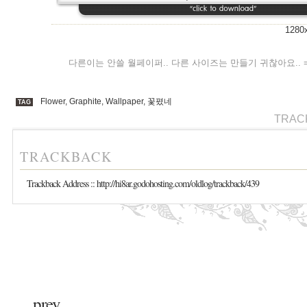
12
다른이는 안쓸 월페이퍼.. 다른 사이즈는 만들기 귀찮아요.. =_
Flower
,
Graphite
,
Wallpaper
,
꽃폈네
TAG
TRAC
TRACKBACK
Trackback Address ::
http://hi8ar.godohosting.com/oldlog/trackback/439
prev