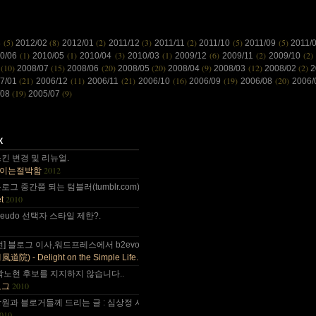
(5)
(8)
(2)
(3)
(2)
(5)
(5)
3
2012/02
2012/01
2011/12
2011/11
2011/10
2011/09
2011/
(1)
(1)
(3)
(1)
(6)
(2)
(2)
10/06
2010/05
2010/04
2010/03
2009/12
2009/11
2009/10
(10)
(15)
(20)
(20)
(9)
(12)
(2)
8
2008/07
2008/06
2008/05
2008/04
2008/03
2008/02
2
(21)
(11)
(21)
(16)
(19)
(20)
7/01
2006/12
2006/11
2006/10
2006/09
2006/08
2006
(19)
(9)
/08
2005/07
 감사합니다~~.
킨 변경 및 리뉴얼.
2012
이는절박함
 올림픽도 4년에 한번은 열리는....
그 중간쯤 되는 텀블러(tumblr.com)와 쿠(kooo.net).
2010
t
 다음부턴 이런데 돈 들어갈일....
d pseudo 선택자 스타일 제한?.
나이가 드는건가;; 예전엔 ....
전] 블로그 이사,워드프레스에서 b2evo로 블로그 엔진 변경..
2010
) - Delight on the Simple Life.
곽노현 후보를 지지하지 않습니다..
2010
로그
원과 블로거들께 드리는 글 : 심상정 사퇴에 부쳐.
010