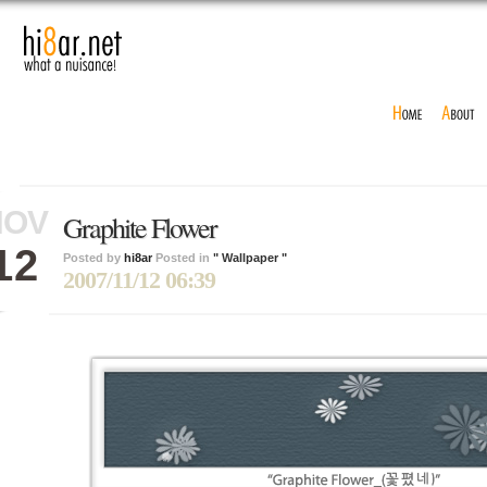
NOV
Graphite Flower
12
Posted by
hi8ar
Posted in
" Wallpaper "
2007/11/12 06:39