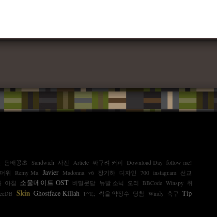
운
담배꽁초
Sandwich
사진
Article
싸구려 커피
Download Day
follow me!
Javier
더위
Remy Ma
Madonna
v6
장기하
디자인
700
instagr.am
선교
소울메이트 OST
륨
아침
비밀문답
뉴발 소닉
오리
BBCode
Winspy
취
Skin
Ghostface Killah
Tip
reeDB
T^T;;
썩을 약장수
당첨
Windy
축구