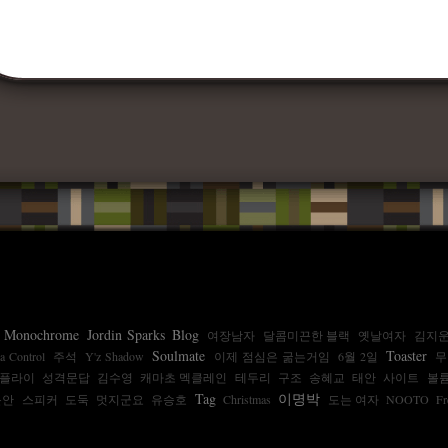
Monochrome
Jordin Sparks
Blog
여장남자
달콤미끈한 블랙
옛날여자
김지
Soulmate
Toaster
a Control
주석
Y'z Shadow
이제 점심은 굶는거임
6월 2일
무
플라이
성격문답
김수영
캐마초 멕클레인
테두리
구조
송혜교
태안
사이트
볼
Tag
이명박
문안
스피커
도둑
멋지군요
유승호
Christmas
도는 여자
NOOTO
F