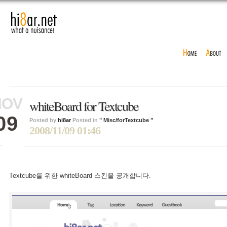
NOV
whiteBoard for Textcube
09
Posted by
hi8ar
Posted in
" Misc/forTextcube "
2008/11/09 01:46
Textcube를 위한 whiteBoard 스킨을 공개합니다.