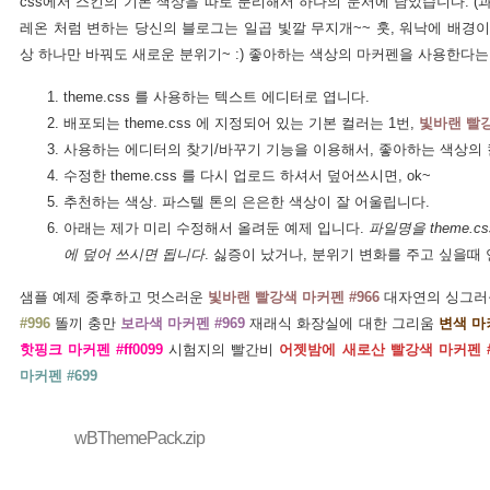
css에서 스킨의 기본 색상을 따로 분리해서 하나의 문서에 담았습니다. (과
레온 처럼 변하는 당신의 블로그는 일곱 빛깔 무지개~~ 훗, 워낙에 배경이
상 하나만 바꿔도 새로운 분위기~ :) 좋아하는 색상의 마커펜을 사용한다
theme.css 를 사용하는 텍스트 에디터로 엽니다.
배포되는 theme.css 에 지정되어 있는 기본 컬러는 1번,
빛바랜 빨강
사용하는 에디터의 찾기/바꾸기 기능을 이용해서, 좋아하는 색상의 
수정한 theme.css 를 다시 업로드 하셔서 덮어쓰시면, ok~
추천하는 색상. 파스텔 톤의 은은한 색상이 잘 어울립니다.
아래는 제가 미리 수정해서 올려둔 예제 입니다.
파일명을 theme.c
에 덮어 쓰시면 됩니다
. 싫증이 났거나, 분위기 변화를 주고 싶을때
샘플 예제 중후하고 멋스러운
빛바랜 빨강색 마커펜 #966
대자연의 싱그러
#996
똘끼 충만
보라색 마커펜 #969
재래식 화장실에 대한 그리움
변색 마커
핫핑크 마커펜 #ff0099
시험지의 빨간비
어젯밤에 새로산 빨강색 마커펜 #
마커펜 #699
wBThemePack.zip