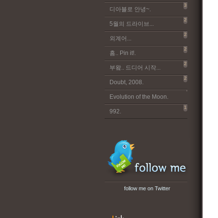
3
디아블로 안녕~.
2
5월의 드라이브...
2
외계어...
2
흠.. Pin it!.
2
부왘.. 드디어 시작...
2
Doubt, 2008.
Evolution of the Moon.
1
992.
follow me on Twitter