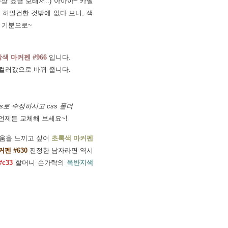
장 쵸큼 보태서..) 아아아~ 카멜
 허멀건한 것밖에 없다 보니, 색
는 기분으로~
색 마커펜 #966
입니다.
컬러값으로 바꿔 줍니다.
ss로 수정하시고 css 폴더
 언제든 교체해 보세요~!
움을 느끼고 싶어
초록색 마커펜
펜 #630
진정한 남자라면 역시
c33
할머니 손가락의
옥반지색