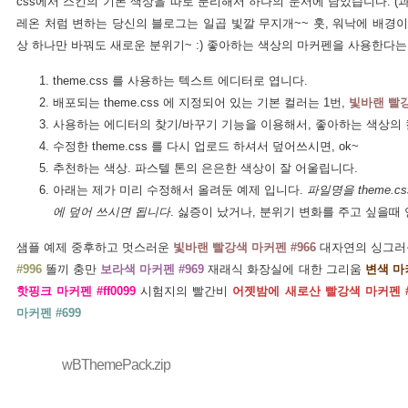
css에서 스킨의 기본 색상을 따로 분리해서 하나의 문서에 담았습니다. (과
레온 처럼 변하는 당신의 블로그는 일곱 빛깔 무지개~~ 훗, 워낙에 배경이
상 하나만 바꿔도 새로운 분위기~ :) 좋아하는 색상의 마커펜을 사용한다
theme.css 를 사용하는 텍스트 에디터로 엽니다.
배포되는 theme.css 에 지정되어 있는 기본 컬러는 1번,
빛바랜 빨강
사용하는 에디터의 찾기/바꾸기 기능을 이용해서, 좋아하는 색상의 
수정한 theme.css 를 다시 업로드 하셔서 덮어쓰시면, ok~
추천하는 색상. 파스텔 톤의 은은한 색상이 잘 어울립니다.
아래는 제가 미리 수정해서 올려둔 예제 입니다.
파일명을 theme.c
에 덮어 쓰시면 됩니다
. 싫증이 났거나, 분위기 변화를 주고 싶을때
샘플 예제 중후하고 멋스러운
빛바랜 빨강색 마커펜 #966
대자연의 싱그러
#996
똘끼 충만
보라색 마커펜 #969
재래식 화장실에 대한 그리움
변색 마커
핫핑크 마커펜 #ff0099
시험지의 빨간비
어젯밤에 새로산 빨강색 마커펜 #
마커펜 #699
wBThemePack.zip