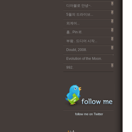
3
디아블로 안녕~.
2
5월의 드라이브...
2
외계어...
2
흠.. Pin it!.
2
부왘.. 드디어 시작...
2
Doubt, 2008.
Evolution of the Moon.
1
992.
follow me on Twitter