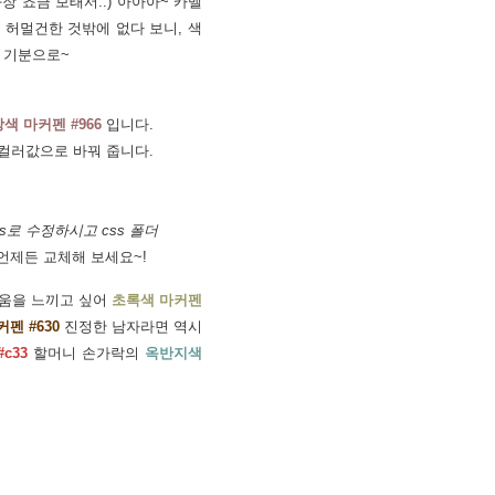
장 쵸큼 보태서..) 아아아~ 카멜
 허멀건한 것밖에 없다 보니, 색
는 기분으로~
색 마커펜 #966
입니다.
컬러값으로 바꿔 줍니다.
ss로 수정하시고 css 폴더
 언제든 교체해 보세요~!
움을 느끼고 싶어
초록색 마커펜
펜 #630
진정한 남자라면 역시
c33
할머니 손가락의
옥반지색