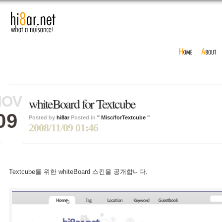
NOV
whiteBoard for Textcube
09
Posted by
hi8ar
Posted in
" Misc/forTextcube "
2008/11/09 01:46
Textcube를 위한 whiteBoard 스킨을 공개합니다.