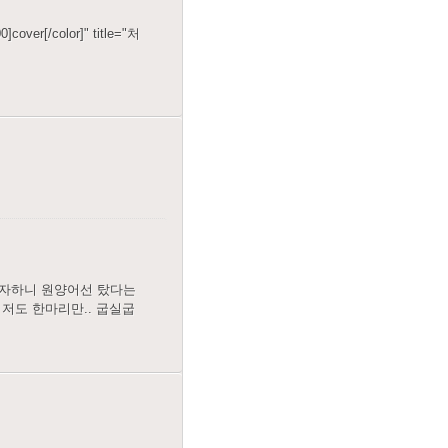
]cover[/color]" title="처
 듣자하니 원양어선 탔다는
 저도 한마리만.. 굽실굽