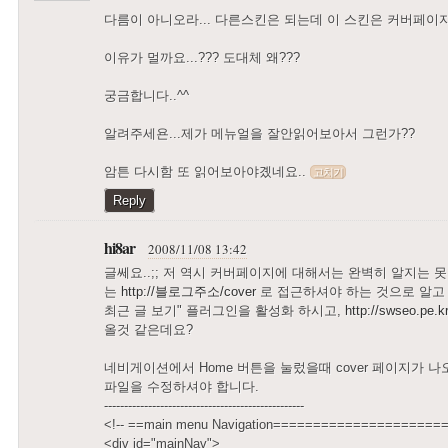
다름이 아니오라... 다른스킨은 되는데 이 스킨은 커버페이지
이유가 멀까요...??? 도대체 왜???
궁금합니다..^^
알려주세욘...제가 메뉴얼을 잘안읽어보아서 그런가??
암튼 다시함 또 읽어보아야곘네요..
고치기
Reply
hi8ar
2008/11/08 13:42
글쎄요..;; 저 역시 커버페이지에 대해서는 완벽히 알지는 
는
http://블로그주소/cover
로 접근하셔야 하는 것으로 알고 
최근 글 보기" 플러그인을 활성화 하시고,
http://swseo.pe.k
올것 같은데요?
네비게이션에서 Home 버튼을 눌렀을때 cover 페이지가 나오길
파일을 수정하셔야 합니다.
--------------------------------------------------
<!-- ==main menu Navigation======================
<div id="mainNav">