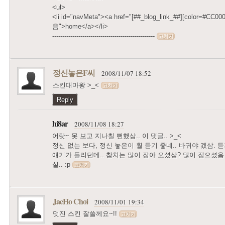
<ul>
<li id="navMeta"><a href="[##_blog_link_##][color=#CC0000
음">home</a></li>
---------------------------------------------------
고치기
정신놓은F씨
2008/11/07 18:52
스킨대마왕 >_<
고치기
Reply
hi8ar
2008/11/08 18:27
어랏~ 못 보고 지나칠 뻔했삼.. 이 댓글.. >_<
정신 없는 보다, 정신 놓은이 훨 듣기 좋네.. 바궈야 겠삼.
얘기가 들리던데.. 참치는 많이 잡아 오셨삼? 많이 잡으셨음
실.. :p
고치기
JaeHo Choi
2008/11/01 19:34
멋진 스킨 잘쓸께요~!!
고치기