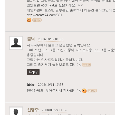
헐.. 정말 그렇군요. 짧은 영어 실력 덕분에 무식을 뽐내고
않았으면 평생 lest로 썼을거에요. ㅎㅎ
메인화면에 포스팅 일부분만 출력하게 하는건 플러그인이 
http://create74.com/301
고치기
골벅
2008/10/08 01:00
사과나무에서 블로그 운영했던 골벅인데요..
그때 쓰던 모느크롬 스킨이 좋아 티스토리용 모노크름 다운
용중입니다.
고맙다는 인사드릴겸해서 글남깁니다.
그리고 요기저기 눌러보고도 갑니다.
고치기
Reply
hi8ar
2008/10/11 15:33
안녕하세요. 찾아주셔서 감사합니다.
고치기
신영주
2008/09/29 11:06