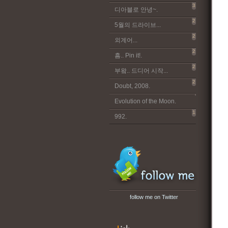
3
디아블로 안녕~.
2
5월의 드라이브...
2
외계어...
2
흠.. Pin it!.
2
부왘.. 드디어 시작...
2
Doubt, 2008.
Evolution of the Moon.
1
992.
follow me on Twitter