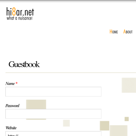
Guestbook
Name
*
Password
Website