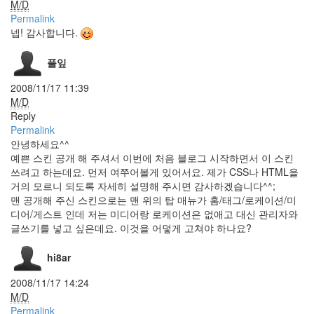
M/D
Ballerino
Permalink
progress
bar
넵! 감사합니다.
kooo
풀잎
1.05
WindyCity
2008/11/17 11:39
위
M/D
지
Reply
윅
Permalink
에
디
안녕하세요^^
터
예쁜 스킨 공개 해 주셔서 이번에 처음 블로그 시작하면서 이 스킨
Rk
쓰려고 하는데요. 먼저 여쭈어볼게 있어서요. 제가 CSS나 HTML을
Launcher
거의 모르니 되도록 자세히 설명해 주시면 감사하겠습니다^^;
브리
맨 공개해 주신 스킨으로는 맨 위의 탑 매뉴가 홈/태그/로케이션/미
즈번
디어/게스트 인데 저는 미디어랑 로케이션은 없애고 대신 관리자와
4000+
글쓰기를 넣고 싶은데요. 이것을 어덯게 고쳐야 하나요?
설
경
구
hi8ar
AMD
2008/11/17 14:24
동
M/D
화
책
Permalink