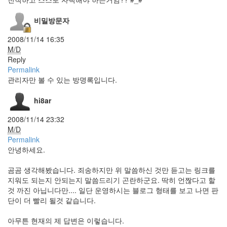
각
강
비밀방문자
동
구
2008/11/14 16:35
두
목
M/D
님
Reply
Layout
Permalink
관리자만 볼 수 있는 방명록입니다.
Capture
wanderlust
hi8ar
Jason
Mraz
2008/11/14 23:32
초
M/D
대
Permalink
장
좀
안녕하세요.
주
세
곰곰 생각해봤습니다. 죄송하지만 위 말씀하신 것만 듣고는 링크를
요
지워도 되는지 안되는지 말씀드리기 곤란하군요. 딱히 언짢다고 할
~
네
것 까진 아닙니다만.... 일단 운영하시는 블로그 형태를 보고 나면 판
에?
단이 더 빨리 될것 같습니다.
Greasemonkey
새
아무튼 현재의 제 답변은 이렇습니다.