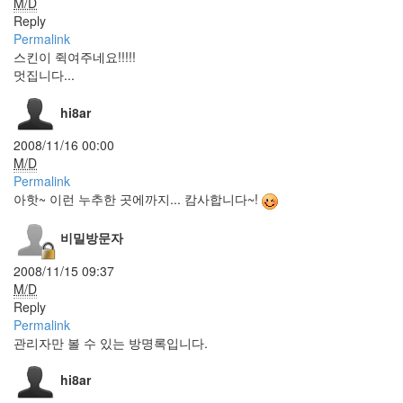
M/D
photo plugin
Reply
youtube
Permalink
2
스킨이 쥑여주네요!!!!!
주
멋집니다...
년
사
hi8ar
라
탠
크
2008/11/16 00:00
레
M/D
디
Permalink
딴
아핫~ 이런 누추한 곳에까지... 캄사합니다~!
이
윤
사
비밀방문자
실
없
2008/11/15 09:37
음
M/D
monospace
Reply
김
Permalink
수
관리자만 볼 수 있는 방명록입니다.
영
저런
hi8ar
거
찍으