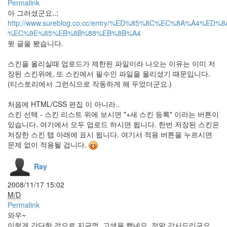
Permalink
Image
아 그러셨군요..;
Processing
http://www.sureblog.co.cc/entry/%ED%85%8C%EC%8A%A4%ED%
ArekorePopup
%EC%9E%85%EB%8B%88%EB%8B%A4
utube
윗 글을 봤습니다.
봄
베
스킨을 올리실때 업로드가 제한된 파일이라 나오는 이유는 이미 저
켄
장된 스킨위에, 또 스킨에서 필수인 파일을 올리셨기 때문입니다.
세
(티스토리에서 그런식으로 작동하게 해 두었더군요.)
일
이
예
처음에 HTML/CSS 편집 이 아니라..
쁘
스킨 선택 - 스킨 리스트 위에 보시면 "+새 스킨 등록" 이라는 버튼이
죠
있습니다. 여기에서 모두 업로드 하시면 됩니다. 한번 저장된 스킨은
근
저장한 스킨 탭 아래에 표시 됩니다. 여기서 적용 버튼을 누르시면
데
여
문제 없이 적용될 겁니다.
기
선
Ray
좀
늙
었
2008/11/17 15:02
어
M/D
요
Permalink
:)
와우~
앱
이렇게 간단한 것으로 지금껏..고생을 했네요. 정말 감사드리구요.