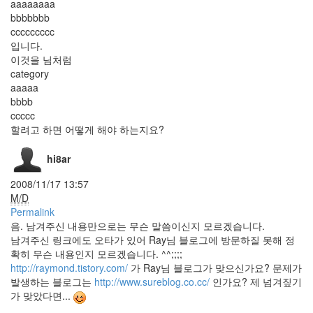
aaaaaaaa
상
곡
bbbbbbb
ccccccccc
Choice
입니다.
디
자
이것을 님처럼
이
category
너
aaaaa
Tip
bbbb
후
ccccc
기
할려고 하면 어떻게 해야 하는지요?
시
계
hi8ar
방
향
2008/11/17 13:57
Textcube
M/D
The
Permalink
Dark
음. 남겨주신 내용만으로는 무슨 말씀이신지 모르겠습니다.
Knight
남겨주신 링크에도 오타가 있어 Ray님 블로그에 방문하질 못해 정
그
확히 무슨 내용인지 모르겠습니다. ^^;;;;
림
http://raymond.tistory.com/
가 Ray님 블로그가 맞으신가요? 문제가
자
발생하는 블로그는
http://www.sureblog.co.cc/
인가요? 제 넘겨짚기
칼
가 맞았다면...
리