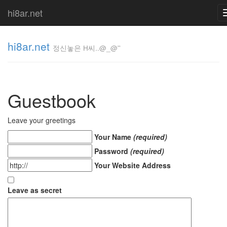
hi8ar.net
hi8ar.net
정신놓은 H씨..@_@''
정신놓은
H
Guestbook
씨..@_@''
hi8ar
Leave your greetings
Your Name
(required)
Tag
Password
(required)
Cloud
Your Website Address
플
러
그
Leave as secret
인
태
안
월