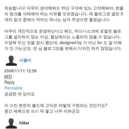
해
인
죄송합니다! 아무리 생각해봐도 하단 구석에 있는 고작해봐야, 한줄
사
의 링크를 삭제해야 하는 이유를 모르겠습니다. 제 블로그로 걸린 3
2006
개의 링크 중에서 적어도 하나는 남겨 주셨으면 좋겠습니다.
년
장
아무리 개인적으로 운영하신다고 해도, 하드디스크에 로컬로 블로
윤
정
그를 설치하지 않는 이상, 웹상에서는 노출되지 않을 수 없습니다.
수정해 두신 것을 잠시 봤는데, designed by 가 아닌 for 도 잘 이해
Orihime's
Polkka
가 안 가는군요. 전 님 블로그만을 위해서 디자인 하지 않았습니다.
대
한
서울비
민
국
2008/11/11 12:58
죽
M/D
어
Reply
버
려
Permalink
IE
궁금한 게 있어요
색
감
이 스킨 본문의 볼드체 고딕은 어떻게 구현되는 것인가요?
마
중간 제목으로 쓰기 딱 좋고 너무 이쁘군요
빡
이
hi8ar
Shuffle