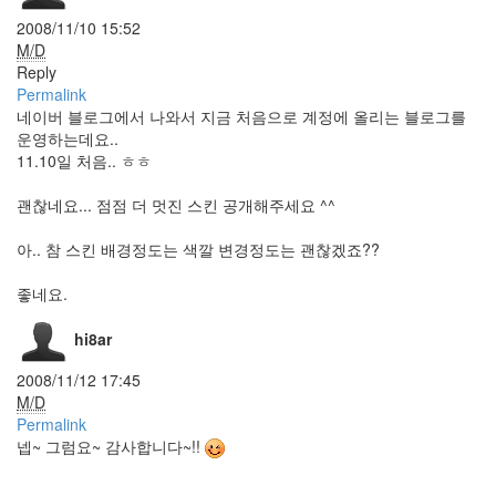
Categories
2008/11/10 15:52
전
M/D
체
Reply
635
Permalink
Dtop
네이버 블로그에서 나와서 지금 처음으로 계정에 올리는 블로그를
Shot
운영하는데요..
87
11.10일 처음.. ㅎㅎ
Wallpaper
19
괜찮네요... 점점 더 멋진 스킨 공개해주세요 ^^
Misc
39
아.. 참 스킨 배경정도는 색깔 변경정도는 괜찮겠죠??
forTextcube
9
좋네요.
forFoobar
19
hi8ar
C.note
98
2008/11/12 17:45
Web
M/D
68
Permalink
desktop
넵~ 그럼요~ 감사합니다~!!
29
Diary