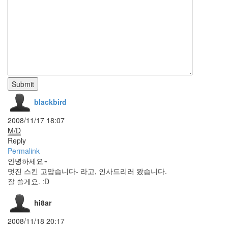
드
컵
NOOTO
스
트
레
스
머
Submit
신
걸
blackbird
skit
동
2008/11/17 18:07
기
M/D
화
Reply
Love
Permalink
백
안녕하세요~
석
멋진 스킨 고맙습니다- 라고, 인사드리러 왔습니다.
태
잘 쓸게요. :D
터
툴
hi8ar
즈
Tutorial
2008/11/18 20:17