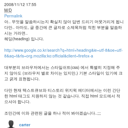
Web
2008/11/12 17:55
Standards
M/D
Permalink
Notices
아.. 무엇을 말씀하시는지 확실치 않아 답변 드리기 머뭇거리게 됩니
다만.. 아마도, 글 중간에 큰 글자로 소제목처럼 적힌 부분을 말씀하
About
시는 거라면..
By
헤딩(heading) 입니다.
hi8ar
http://www.google.co.kr/search?q=html+heading&ie=utf-8&oe=utf-
스
8&aq=t&rls=org.mozilla:ko:official&client=firefox-a
킨
만
대부분의 브라우저에서는 스타일쉬트(css) 에서 특별히 지정해 주
들
지 않아도 (브라우저 별로 차이는 있지만,) 기본 스타일이 있기에 크
어
고 굵게 표현됩니다.
드
립...
다만 현재 텍스트큐브와 티스토리 위지윅 에디터에서는 이런 간단
By
한 html 태그도 지원하지 않는 것 같습니다. 직접 html 모드에서 적
hi8ar
으셔야 합니다.
조만간에 이와 관련된 글을 하나 적어 봐야겠습니다..;;;
Find!
carter