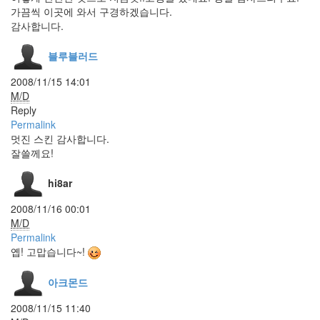
짤
가끔씩 이곳에 와서 구경하겠습니다.
방
감사합니다.
하
드
디
블루블러드
스
크
2008/11/15 14:01
firefox
M/D
4.0
Reply
Permalink
PhotoShop
멋진 스킨 감사합니다.
개
잘쓸께요!
구
리
hi8ar
밥
인
2008/11/16 00:01
스
M/D
타
Permalink
그
램
옙! 고맙습니다~!
모
토
아크몬드
로
라
2008/11/15 11:40
Recent/Random