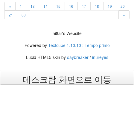
387
«
1
13
14
15
16
17
18
19
20
Link
2
21
68
»
forSteve
1
hi8ar's Website
Recent
Powered by
Textcube 1.10.10 : Tempo primo
Posts
Lucid HTML5 skin by
daybreaker
/
inureyes
무
엇
을
찾
데스크탑 화면으로 이동
아
오
셨
든
더
이
상
이
블