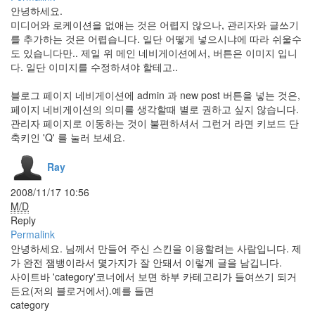
안녕하세요.
ScrapBook
미디어와 로케이션을 없애는 것은 어렵지 않으나, 관리자와 글쓰기
Tattertools
를 추가하는 것은 어렵습니다. 일단 어떻게 넣으시냐에 따라 쉬울수
inheritance
도 있습니다만.. 제일 위 메인 네비게이션에서, 버튼은 이미지 입니
듀
다. 일단 이미지를 수정하셔야 할테고..
엣
곡
블로그 페이지 네비게이션에 admin 과 new post 버튼을 넣는 것은,
아
페이지 네비게이션의 의미를 생각할때 별로 권하고 싶지 않습니다.
이
패
관리자 페이지로 이동하는 것이 불편하셔서 그런거 라면 키보드 단
드
축키인 'Q' 를 눌러 보세요.
Lyric
Show
Ray
IE8
Sean
2008/11/17 10:56
Kingston
M/D
Glass
Reply
Pocket
Permalink
whiteBoard
안녕하세요. 님께서 만들어 주신 스킨을 이용할려는 사람입니다. 제
가 완전 잼뱅이라서 몇가지가 잘 안돼서 이렇게 글을 남깁니다.
Rihanna
사이트바 'category'코너에서 보면 하부 카테고리가 들여쓰기 되거
기
든요(저의 블로거에서).예를 들면
린
category
야