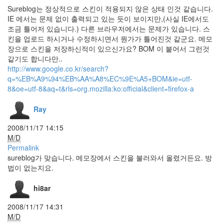
브
Sureblog는 정상적으로 스킨이 적용되지 않은 상태 인것 같습니다.
레
이
IE 에서는 문제 없이 출력되고 있는 듯이 보이지만,(사실 IE에서도
션
조금 틀어저 있습니다.) 다른 브라우저에서는 문제가 있습니다. 스
Category
킨을 업로드 하시거나 수정하시면서 뭔가가 틀어진것 같군요. 메모
장으로 스킨을 저장하신적이 있으신가요? BOM 이 붙어서 그런것
Splash
같기도 합니다만..
애
플
http://www.google.co.kr/search?
짱
q=%EB%A9%94%EB%AA%A8%EC%9E%A5+BOM&ie=utf-
soul
8&oe=utf-8&aq=t&rls=org.mozilla:ko:official&client=firefox-a
Sandwich
Ray
Arial
Peter
2008/11/17 14:15
Bjorn
M/D
And
John
Permalink
아
sureblog가 맞습니다. 메모장에서 스킨을 불러와서 올렸거든요. 방
프
법이 없는지요.
가
니
hi8ar
스
2008/11/17 14:31
탄
M/D
mosaic