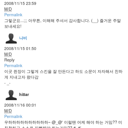
려면
2008/11/15 23:59
뭐가
M/D
필요
Permalink
함??
그렇군요...;;; 아무튼, 이해해 주셔서 감사합니다. (__) 즐거운 주말
에
보내세요!
드
센
스
나비
코
엔
2008/11/15 01:50
형
M/D
제
Reply
구
Permalink
관
이곳 쥔장이 그렇게 스킨을 잘 만든다고 하도 소문이 자자해서 친하
이
명
게 지내고자 왔다감
관
- _-
800
Usher
hi8ar
링
크
2008/11/16 00:01
롤
M/D
광
Permalink
시
우하하하하하하하하하하~ @_@' 이럴땐 어케 해야 하는 거임?? 미
야
친척하고 스스로 자뻑해야 하는거임?? #_#'