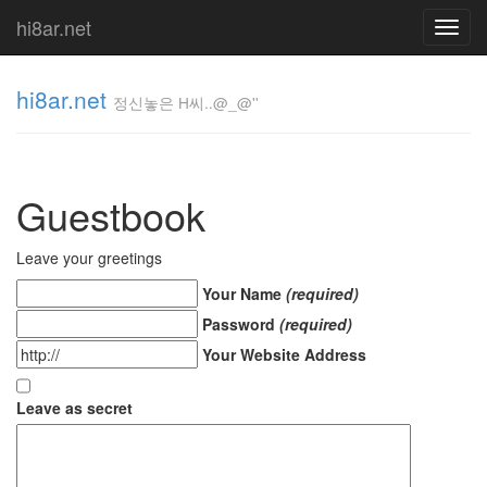
hi8ar.net
Toggl
navig
hi8ar.net
정신놓은 H씨..@_@''
정신놓은
H
Guestbook
씨..@_@''
hi8ar
Leave your greetings
Your Name
(required)
Tag
Password
(required)
Cloud
Your Website Address
mg40
올
레
Leave as secret
뮤
직
Music