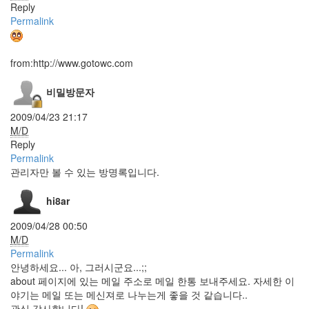
Reply
해
라
Permalink
MassTagger
액
from:http://www.gotowc.com
션
테
비밀방문자
마
주
2009/04/23 21:17
석
M/D
Peter
Reply
Bjorn
Permalink
And
John
관리자만 볼 수 있는 방명록입니다.
아
이
hi8ar
폰
2009/04/28 00:50
swirl
M/D
VLC
Permalink
Retro
안녕하세요... 아, 그러시군요...;;
about 페이지에 있는 메일 주소로 메일 한통 보내주세요. 자세한 이
맥북
HDMI
야기는 메일 또는 메신져로 나누는게 좋을 것 같습니다..
연결
관심 감사합니다!