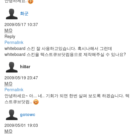
안녕하세요.
좀
주
세
화군
요
~
2009/05/17 10:37
네
에?
M/D
Reply
확
Permalink
장
whiteboard 스킨 잘 사용하고있습니다. 혹시나해서 그런데
기
whiteboard 스킨을 텍스트큐브닷컴용으로 제작해주실 수 있나요?
능
Add-
hi8ar
on
Babyface
2009/05/19 23:47
M/D
OneChanbara
Permalink
녹
색
안녕하세요~ 아... 네.. 기회가 되면 한번 살펴 보도록 하겠습니다. 텍
검
스트큐브닷컴..
색
창
포
gotowc
털
은
2009/05/01 19:03
반
M/D
성