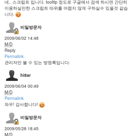
웹
네.. 스크립트 입니다. tooltip 정도로 구글에서 검색 하시면 간단히
링
이용하실만한 스크립트 따위를 어렵지 않게 구하실수 있을것 같습
디
니다.
터
람
비밀방문자
스
내
2009/06/02 14:48
일
은
M/D
된
Reply
장
Permalink
먹
관리자만 볼 수 있는 방명록입니다.
자
텍스
hi8ar
트큐
브
1.6.1
2009/06/04 00:49
Cloverfield
M/D
Permalink
마
빡
와우! 감사합니다!
이
Dokdo
비밀방문자
Cutie
Honey
2009/05/28 18:45
M/D
이