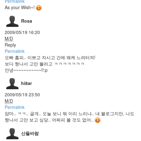
Permalink
올
As your Wish~!
인
원
제
Rosa
스
쳐
2009/05/19 16:20
Christina
M/D
Aguilera
Reply
Permalink
avatar
오빠 홈피.. 이쁘고 자시고 간에 왜케 느려터져!
오
네
보다 짱나서 고만 볼라고 ㅋㅋㅋㅋㅋㅋㅋ
찬
안녕~~~~~~~~~~~!!:p
바
라
hi8ar
FindeXer
멍
2009/05/19 23:50
멍
M/D
1.0.6
Permalink
TN
얌마.. ㅋㅋ.. 글게.. 오늘 보니 뭐 이리 느리냐.. 내 블로그지만, 나도
미
짱나서 고만 보고 싶당.. 어짜피 볼 것도 없어..
친
소
산들바람
연
결