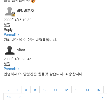
하기
검
비밀방문자
정
색
2009/04/15 19:32
큐
M/D
티
Reply
하
Permalink
니
관리자만 볼 수 있는 방명록입니다.
Spell
네
hi8ar
비
게
2009/04/19 20:45
이
M/D
션
Permalink
HY
강
안녕하세요. 당분간은 힘들것 같습니다. 죄송합니다..;;;
M
2.0
여
«
1
8
9
10
11
12
13
14
15
름
16
68
»
날
씨
맥