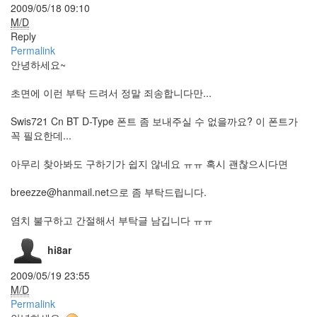
2009/05/18 09:10
된
M/D
아
이
Reply
콘
Permalink
firefox
안녕하세요~
4.0
초면에 이런 부탁 드려서 정말 죄송합니다만...
Antivir
팬
Swis721 Cn BT D-Type 폰트 좀 보내주실 수 없을까요? 이 폰트가
더
꼭 필요한데...
커
버
페
아무리 찾아봐도 구하기가 쉽지 않네요 ㅠㅠ 혹시 괜찮으시다면
이
지
breezze@hanmail.net으로 좀 부탁드립니다.
UTF-
8
염치 불구하고 간절해서 부탁글 남깁니다 ㅠㅠ
coverpage
이
hi8ar
벤
트
2009/05/19 23:55
초
M/D
대
Permalink
장