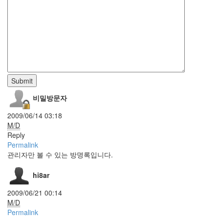
Capture
뭉
게
구
름
링
크
롤
바
Submit
탕
화
비밀방문자
면
A/S
2009/06/14 03:18
M/D
티
베
Reply
트
Permalink
Tag
관리자만 볼 수 있는 방명록입니다.
자
살
hi8ar
골
Olivia
2009/06/21 00:14
Wilde
M/D
foo_bubble_coverflow
Permalink