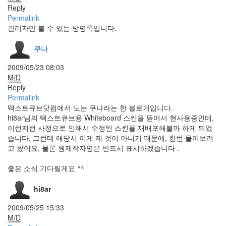
Reply
사
Permalink
Wordpress
관리자만 볼 수 있는 방명록입니다.
선
교
쿠나
기
린
2009/05/23 08:03
벗
M/D
겨
져
Reply
도
Permalink
완
텍스트큐브닷컴에서 노는 쿠나라는 한 블로거입니다.
전
hi8ar님의 텍스트큐브용 Whiteboard 스킨을 뜯어서 현사용중인데,
멋
져
이런저런 사정으로 인해서 수정된 스킨을 재배포해볼까 하게 되었
부
습니다. 그런데 애당시 이게 제 것이 아니기 때문에, 한번 물어보려
르
고 왔어요. 물론 원제작자명은 반드시 표시하겠습니다 .
스
트
좋은 소식 기다릴게요 ^^
위
터
hi8ar
vimeo
광
2009/05/25 15:33
화
M/D
문