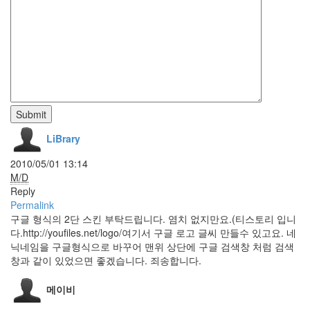
호
장
윤
정
Amerie
R.
Kelly
트
Submit
위
터
LiBrary
IE7.0
2010/05/01 13:14
me2DAY
M/D
Deskshooters
Reply
이
Permalink
병
구글 형식의 2단 스킨 부탁드립니다. 염치 없지만요.(티스토리 입니
헌
다.http://youfiles.net/logo/여기서 구글 로고 글씨 만들수 있고요. 네
컴
닉네임을 구글형식으로 바꾸어 맨위 상단에 구글 검색창 처럼 검색
퓨
창과 같이 있었으면 좋겠습니다. 죄송합니다.
터
토
메이비
고
전