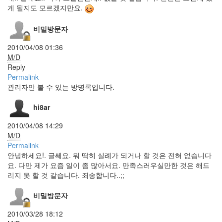
게 될지도 모르겠지만요.
Linkroll
Sophia
비밀방문자
Bush
블
2010/04/08 01:36
로
그
M/D
통
Reply
계
Permalink
Wallpaper
관리자만 볼 수 있는 방명록입니다.
여
름
hi8ar
아
안
2010/04/08 14:29
녕
M/D
Browser
Permalink
가
안녕하세요!. 글쎄요. 뭐 딱히 실례가 되거나 할 것은 전혀 없습니다
지
요. 다만 제가 요즘 일이 좀 많아서요. 만족스러우실만한 것은 해드
마
리지 못 할 것 같습니다. 죄송합니다..;;
가
지
마
비밀방문자
실
수
2010/03/28 18:12
샤