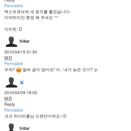
새
Permalink
집
텍스트큐브에 새 둥지를 틀었습니다.
착
미약하지만 환영 해 주세요 ^^
시
현
이히힛 :D
상
표
준
hi8ar
캐
2010/04/15 01:50
난
감
M/D
태
Permalink
그
우와!!
벌써 글이 많아요! 아.. 내가 늦은 건가? :p
에
적
을
늴
말
이
2010/04/09 18:02
없
M/D
음
Reply
Funny
Permalink
Game
크크 하이바횽님 오랜만이에요~:D
mangatar
address
hi8ar
bar