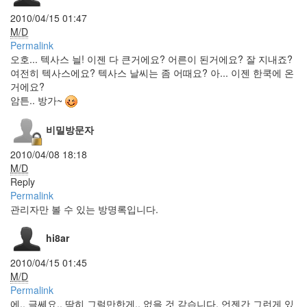
Weird Al
2010/04/15 01:47
Yankovic
M/D
Player
Permalink
알
오호... 텍사스 늴! 이젠 다 큰거에요? 어른이 된거에요? 잘 지내죠?
파
여전히 텍사스에요? 텍사스 날씨는 좀 어때요? 아... 이젠 한쿡에 온
스
거에요?
캔
암튼.. 방가~
캔
스
비밀방문자
크
롤
2010/04/08 18:18
스
M/D
팸
Reply
덧
Permalink
글
관리자만 볼 수 있는 방명록입니다.
Lay
Lavender
hi8ar
아
2010/04/15 01:45
바
M/D
타
Permalink
맥
에.. 글쎄요.. 딱히 그럴만한게.. 없을 것 같습니다. 언젠간 그런게 있
북