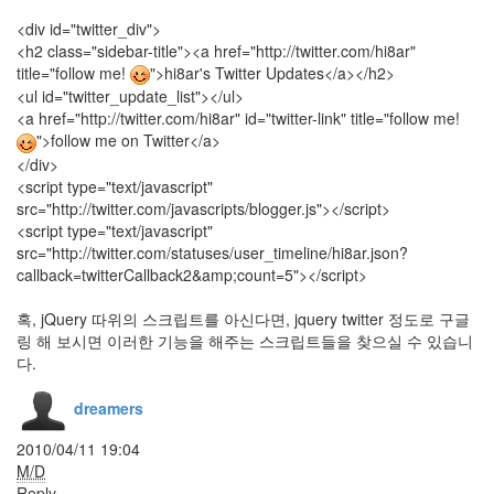
Cashback
<div id="twitter_div">
Crazy
<h2 class="sidebar-title"><a href="http://twitter.com/hi8ar"
Ashanti
title="follow me!
">hi8ar's Twitter Updates</a></h2>
딴
<ul id="twitter_update_list"></ul>
이
<a href="http://twitter.com/hi8ar" id="twitter-link" title="follow me!
윤
사
">follow me on Twitter</a>
실
</div>
없
<script type="text/javascript"
음
src="http://twitter.com/javascripts/blogger.js"></script>
Olivia
<script type="text/javascript"
Wilde
src="http://twitter.com/statuses/user_timeline/hi8ar.json?
구
callback=twitterCallback2&amp;count=5"></script>
글
더
혹, jQuery 따위의 스크립트를 아신다면, jquery twitter 정도로 구글
워
링 해 보시면 이러한 기능을 해주는 스크립트들을 찾으실 수 있습니
기
다.
침
1
주
dreamers
년
2010/04/11 19:04
GnagXP
M/D
Patchwork
Reply