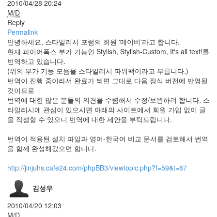
2010/04/28 20:24
모
M/D
바
Reply
일
Permalink
1000
안녕하세요, 스타일리시 포럼의 회원 '메이비'라고 합니다.
점
현재 파이어폭스 부가 기능인 Stylish, Stylish-Custom, It's all text!를
아
번역하고 있습니다.
중
(위의 부가 기능 모음을 스타일리시 파워팩이라고 부릅니다.)
Lightbox
번역이 진행 중이라서 완료가 되면 그대로 다음 정식 버전에 반영될
울
것이므로
라
번역에 대한 많은 분들의 의견을 수렴해서 수정/보완하려 합니다. 스
울
라
타일리시에 관심이 있으시면 아래의 사이트에서 회원 가입 없이 글
~
을 작성할 수 있으니 번역에 대한 제안을 부탁드립니다.
Winspy
번역이 적용된 설치 파일과 영어-한국어 비교 문서를 검토해서 번역
마
을 함께 완성해갔으면 합니다.
이
테
http://jinjuhs.cafe24.com/phpBB3/viewtopic.php?f=59&t=87
마
쩜
넷
김성우
firefox
2010/04/20 12:03
4.0
M/D