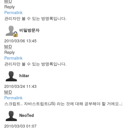
M/D
워
Reply
댄
Permalink
스
관리자만 볼 수 있는 방명록입니다.
뭉
게
구
비밀방문자
름
이
2010/03/06 13:45
상
M/D
은
Reply
pp
Permalink
폰
관리자만 볼 수 있는 방명록입니다.
트
Movie
hi8ar
망
가
2010/03/24 11:43
타
M/D
Mariah
Permalink
Carey
스크립트.. 자바스트립트(JS) 라는 것에 대해 공부해야 할 거에요..;
겨
울
NeoTed
엔
호
빵
2010/03/03 01:07