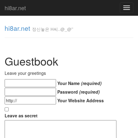
hi8ar.net
Toggl
navig
hi8ar.net
정신놓은 H씨..@_@''
정신놓은
H
Guestbook
씨..@_@''
hi8ar
Leave your greetings
Your Name
(required)
Tag
Password
(required)
Cloud
Your Website Address
Christina
Aguilera
Leave as secret
강
철
중
송
강