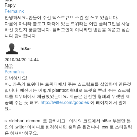
700
Reply
텍
Permalink
스
안녕하세요..만들어 주신 텍스트큐브 스킨 잘 쓰고 있습니다.
트
다름이 아니라 블로그 좌측에 있는 트위터는 어떤 플러그인을 사용
큐
하신 것인지 궁금합니다. 플러그인이 아니라면 방법을 여쭙고 싶습
브
니다.감사합니다
facebook
hi8ar
foo_uie_trackinfo
Mod
2010/04/20 14:44
Trackinfo
M/D
font-
Permalink
weight
안녕하세요!
Foobar
아.. 좌측의 트위터는 트위터에서 주는 스크립트를 삽입하여 만든것
입니다. 예전에는 이렇게 plaintext 형태로 트윗을 뿌려 주는 스크립
Prison
트를 트위터에서 제공했었는데요. 지금은 완전한 형태의 위젯만 제
Break
공해 주는 듯 해요.
http://twitter.com/goodies
이 페이지에서 말예
Comment
요..
Christmas
we
s_sidebar_element 로 감싸시고.. 아래의 코드에서 hi8ar 부분만 본
rule
인의 twitter 아이디로 변경하시면 출력은 될겁니다. css 로 스타일링
Plugin
은 하셔야 하구요.