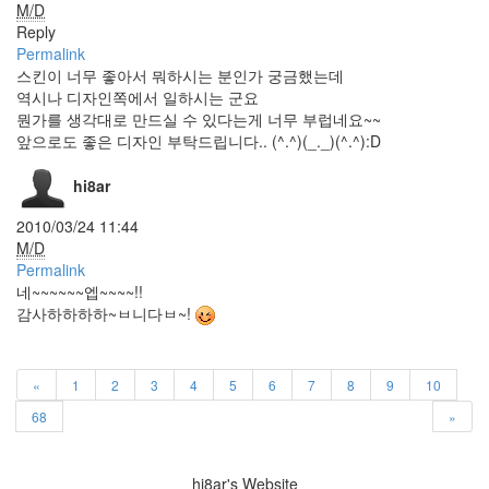
M/D
멋
지
Reply
군
Permalink
요
스킨이 너무 좋아서 뭐하시는 분인가 궁금했는데
그
역시나 디자인쪽에서 일하시는 군요
라
뭔가를 생각대로 만드실 수 있다는게 너무 부럽네요~~
데
이
앞으로도 좋은 디자인 부탁드립니다.. (^.^)(_._)(^.^):D
션
AMD
hi8ar
탐
색
2010/03/24 11:44
기
M/D
UTF-
Permalink
8
네~~~~~~엡~~~~!!
감사하하하하~ㅂ니다ㅂ~!
개
그
콘
서
트
«
1
2
3
4
5
6
7
8
9
10
follow
68
»
me!
Choice
사
hi8ar's Website