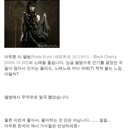
킨
만
들
어
드
립...
By
hi8ar
아무튼 이 앨범
(Koda Kumi (倖田來未 코다쿠미) - Black Cherry
[2006.12.20])
의 노래들 좋습니다. 싱글 앨범으로 인기를 끌었던 곡
Find!
들이 많아서 인지는 몰라도, 노래노래 마다 귀에(?) 착착 붙는 느낌
이랄까?
Categories
전
체
635
앨범에서 무작위로 몇곡 뽑았습니다.
Dtop
Shot
87
Wallpaper
물론 이런게 좋아서, 좋아하는 것 만은 아닙니다........ 낄낄..
19
아무튼 한국의 섹시 가수들은 반성하세효~