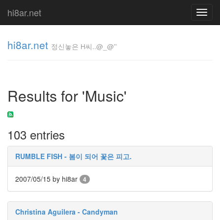
hi8ar.net
Toggl
navig
hi8ar.net
정신놓은 H씨..@_@''
정신놓은
H
Results for 'Music'
씨..@_@''
hi8ar
103 entries
Tag
Cloud
RUMBLE FISH - 봄이 되어 꽃은 피고.
밥
문
2007/05/15
by hi8ar
답
4
Rating
고
정
Christina Aguilera - Candyman
폭