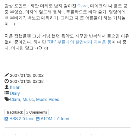
다.
감상 포인트 : 까만 머리로 남자 같아진
Ciara
, 마이크의 나 홀로 공
중 부양쇼, 의자에 엎드려 뻗쳐~, 무릎팍으로 바닥 쓸기, 엉덩이에
by
벽 부비기?, 벽보고 대화하기, 그리고 다 큰 어른들이 하는 기차놀
hi8ar
이.. ;)
산
처음 접했을땐 그냥 저냥 했던 음악도 자꾸만 반복해서 들으면 이유
사
없이 좋아진다. 하지만
"Oh" 부를때의 빨간머리 귀여운 옷
이 더 좋
자
다. 아니면 말고~ (O_o)
안
녕!
:)
2
by
2007/01/08 00:02
hi8ar
2007/01/08 02:38
hi8ar
Diary
디
Ciara
,
Music
,
Music Video
아
블
로
Trackback
3
Comments
안
RSS 2.0 feed
ATOM 1.0 feed
녕
~