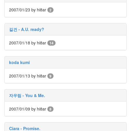
걸
2007/01/23
by hi8ar
2
배
너
리
즈
길건 - A.U. ready?
Pretz
맥
2007/01/18
by hi8ar
14
북
소
울
koda kumi
메
이
트
2007/01/13
by hi8ar
9
세
상
이
자우림 - You & Me.
잿
빛
같
2007/01/09
by hi8ar
8
지
않
아?
S-
Ciara - Promise.
M5