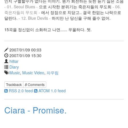
인지 구별할수가 없다는 이야기. 뭔가 회전하는 듯한 듣기 싫은 소음
엇
- 01. Seoul Blues -
으로 시작한 분위기는 죽은자들의 무도회
- 06.
을
죽은자들의 무도회 -
에서 정점으로 치닫고.. 결국 한없는 나락으로
찾
달린다.
- 12. Blue Devils -
하지만 난 당신을 구해 줄수 없어.
아
오
15곡을 정신없이 소화하고 나면...... 우울하다. 쳇.
셨
든
더
2007/01/09 00:03
이
2007/01/09 15:30
상
hi8ar
이
Diary
블
Music
,
Music Video
,
자우림
로
그
는
Trackback
8
Comments
운
RSS 2.0 feed
ATOM 1.0 feed
영
되
Ciara - Promise.
지
않
습
니