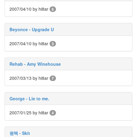
webkit
2007/04/10
by hi8ar
6
다
크
나
이
Beyonce - Upgrade U
트
지
나
2007/04/10
by hi8ar
3
고
나
면
빛
Rehab - Amy Winehouse
과
같
이
2007/03/13
by hi8ar
7
지
나
가
는
George - Lie to me.
세
월
2007/01/25
by hi8ar
4
Ultraviolet
Funny
Game
머
원택 - Skit
신