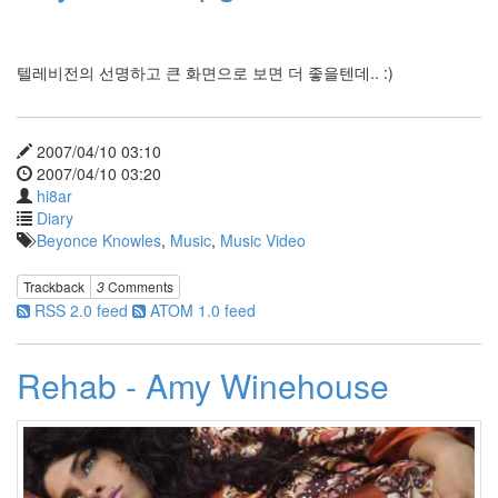
캐
난
감
텔레비전의 선명하고 큰 화면으로 보면 더 좋을텐데.. :)
천
둥
새
petlovesme
2007/04/10 03:10
여
2007/04/10 03:20
름
hi8ar
hi8ar
Diary
관
Beyonce Knowles
,
Music
,
Music Video
리
자
Trackback
3
Comments
facebook
RSS 2.0 feed
ATOM 1.0 feed
Shuffle
소울
Rehab - Amy Winehouse
메이
트
OST
길
건
Pixar