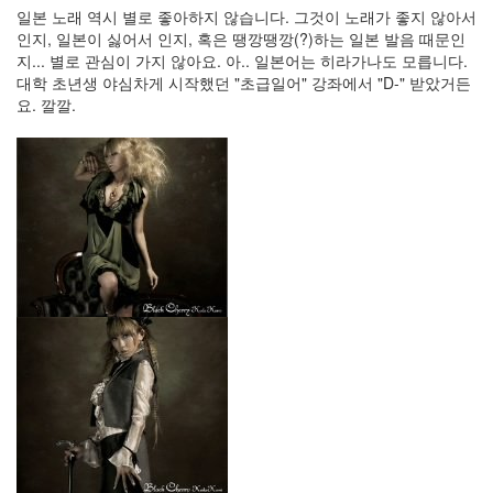
일본 노래 역시 별로 좋아하지 않습니다. 그것이 노래가 좋지 않아서
술
인지, 일본이 싫어서 인지, 혹은 땡깡땡깡(?)하는 일본 발음 때문인
링
지... 별로 관심이 가지 않아요. 아.. 일본어는 히라가나도 모릅니다.
크
대학 초년생 야심차게 시작했던 "초급일어" 강좌에서 "D-" 받았거든
롤
요. 깔깔.
유
승
호
겨
울
엔
호
빵
Wentworth
Miller
69
Notices
About
By
hi8ar
스