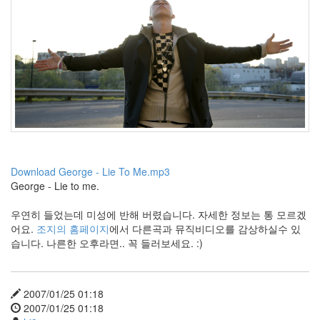
안
모
양
보
기
삶
이
똥
색
어
버
이
날
Download George - Lie To Me.mp3
오
늘
George - Lie to me.
에
서
우연히 들었는데 미성에 반해 버렸습니다. 자세한 정보는 통 모르겠
야
어요.
조지의 홈페이지
에서 다른곡과 뮤직비디오를 감상하실수 있
대
오
습니다. 나른한 오후라면.. 꼭 들러보세요. :)
하
여
담
배
2007/01/25 01:18
꽁
2007/01/25 01:18
초