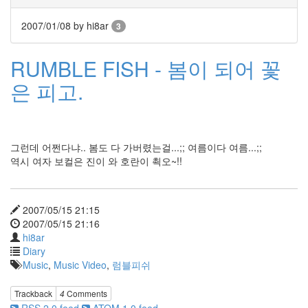
Avira
2007/01/08
by hi8ar
3
사
파
리
RUMBLE FISH - 봄이 되어 꽃
예
쁘
은 피고.
다
트
래
픽
Amora
그런데 어쩐다냐.. 봄도 다 가버렸는걸...;; 여름이다 여름...;;
ScreenShot
역시 여자 보컬은 진이 와 호란이 쵝오~!!
Oopsy
여
2007/05/15 21:15
장
남
2007/05/15 21:16
자
hi8ar
옆
Diary
집
Music
,
Music Video
,
럼블피쉬
사
는
언
Trackback
4
Comments
니