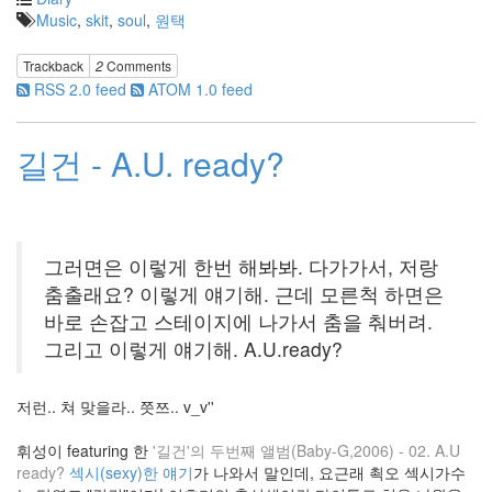
경
Music
,
skit
,
soul
,
원택
동
굿
Trackback
2
Comments
모
RSS 2.0 feed
ATOM 1.0 feed
닝
팝
스
길건 - A.U. ready?
FLASH
정
구
연
죽
겠
그러면은 이렇게 한번 해봐봐. 다가가서, 저랑
음
춤출래요? 이렇게 얘기해. 근데 모른척 하면은
크
기
바로 손잡고 스테이지에 나가서 춤을 춰버려.
Remy
그리고 이렇게 얘기해. A.U.ready?
Ma
'게'랑
'이'를
저런.. 쳐 맞을라.. 쯧쯔.. v_v''
띄우
지 않
휘성이 featuring 한
'길건'의 두번째 앨범(Baby-G,2006) - 02. A.U
으면
제목
ready?
섹시(sexy)한 얘기
가 나와서 말인데, 요근래 쵝오 섹시가수
이 이