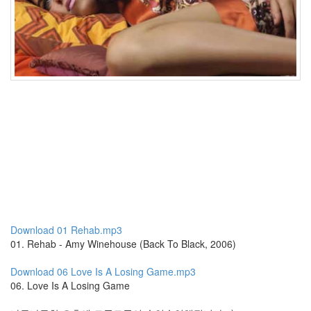
Dokdo
6
월
2
일
방
문
객
구
름
과
자
중
독
엔
약
이
없
어
Download 01 Rehab.mp3
아
01. Rehab - Amy Winehouse (Back To Black, 2006)
르
페
Download 06 Love Is A Losing Game.mp3
지
오
06. Love Is A Losing Game
원
택