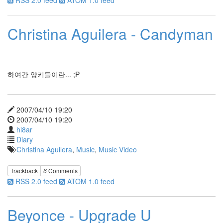
RSS 2.0 feed
ATOM 1.0 feed
Craig
David
늙
Christina Aguilera - Candyman
지
마
늙
지
마
~
하여간 양키들이란... ;P
아
침
액
2007/04/10 19:20
션
2007/04/10 19:20
윈
hi8ar
도
7
Diary
Christina Aguilera
,
Music
,
Music Video
chronflow
울
라
Trackback
6
Comments
울
RSS 2.0 feed
ATOM 1.0 feed
라
~
portal
Beyonce - Upgrade U
알
리