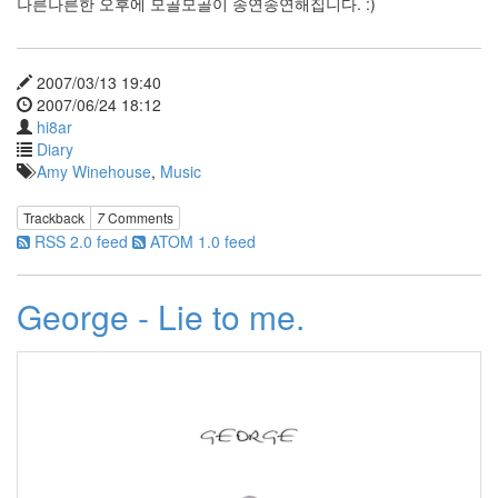
나른나른한 오후에 모골모골이 송연송연해집니다. :)
개
구
리
2007/03/13 19:40
밥
2007/06/24 18:12
mosaic
hi8ar
평
Diary
화
Amy Winehouse
,
Music
시
위
Trackback
7
Comments
Cutie
RSS 2.0 feed
ATOM 1.0 feed
실
사
영
화
George - Lie to me.
쉬
팍
쉐
인
얼
굴
만
보
여
태