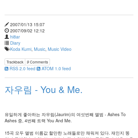
Misc
39
forTextcube
9
2007/01/13 15:07
forFoobar
2007/09/02 12:12
19
hi8ar
C.note
Diary
98
Koda Kumi
,
Music
,
Music Video
Web
68
desktop
Trackback
9
Comments
29
RSS 2.0 feed
ATOM 1.0 feed
Diary
387
자우림 - You & Me.
Link
2
forSteve
1
유일하게 좋아하는 자우림(Jaurim)의 여섯번째 앨범 - Ashes To
Recent
Ashes 중, 4번째 트랙 You And Me.
Posts
15곡 모두 앨범 이름값 할만한 노래들로만 채워져 있다. 재인지 똥
무