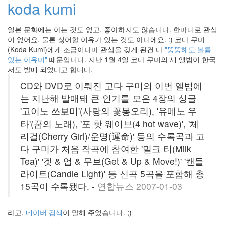
미
koda kumi
에
드
일본 문화에는 아는 것도 없고, 좋아하지도 않습니다. 한마디로 관심
센
스
이 없어요. 물론 싫어할 이유가 있는 것도 아니에요. :) 코다 쿠미
ALI
(Koda Kumi)에게 조금이나마 관심을 갖게 된건 다
"뚱뚱해도 볼륨
있는 아유미"
때문입니다. 지난 1월 4일 코다 쿠미의 새 앨범이 한국
자
우
서도 발매 되었다고 합니다.
림
CD와 DVD로 이뤄진 고다 구미의 이번 앨범에
양
동
는 지난해 발매돼 큰 인기를 모은 4장의 싱글
근
'고이노 쓰보미'(사랑의 꽃봉오리), '유메노 우
핸
타'(꿈의 노래), '포 핫 웨이브(4 hot wave)', '체
드
폰
리걸(Cherry Girl)/운명(運命)' 등의 수록곡과 고
Royal
다 구미가 처음 작곡에 참여한 '밀크 티(Milk
Vista
Tea)' '겟 & 업 & 무브(Get & Up & Move!)' '캔들
외
부
라이트(Candle Light)' 등 신곡 5곡을 포함해 총
이
미
15곡이 수록됐다.
-
연합뉴스 2007-01-03
지
링
크
라고,
네이버 검색
이 말해 주었습니다. ;)
제
한