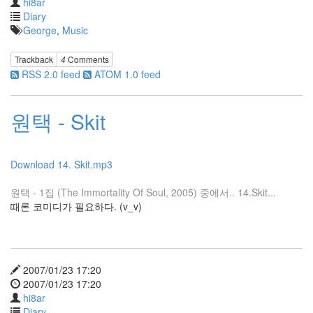
hi8ar
바
Diary
탕
George
,
Music
화
면
사
Trackback
4
Comments
이
RSS 2.0 feed
ATOM 1.0 feed
트
관
리
원택 - Skit
자
화
면
쥐
Download 14. Skit.mp3
박
이
원택 - 1집 (The Immortality Of Soul, 2005) 중에서.. 14.Skit...
문
때론 코미디가 필요하다. (v_v)
제
해
결
맑
은
2007/01/23 17:20
고
2007/01/23 17:20
딕
hi8ar
Diary
장