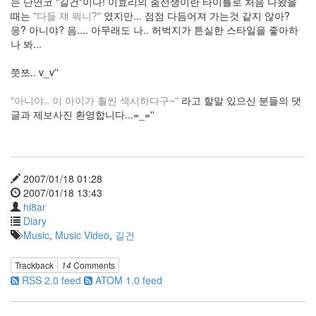
는 단연코 "길건"이다! 이효리의 춤선생이란 타이틀로 처음 나왔을
상해
때는
"다들 쟤 뭐니?"
였지만... 점점 다듬어져 가는것 같지 않아?
져..
응? 아니야? 음.... 아무래도 나.. 허벅지가 튼실한 스타일을 좋아하
banner
나 봐...
VLC
background
쯧쯔.. v_v''
후
레
"아니야.. 이 아이가 훨씬 섹시하다구~"
라고 할말 있으신 분들의 댓
이
글과 제보사진 환영합니다...=_=''
크
클
로
버
필
2007/01/18 01:28
드
2007/01/18 13:43
Spell
hi8ar
Babyface
Diary
팬
Music
,
Music Video
,
길건
더
zombie
Trackback
14
Comments
펫
RSS 2.0 feed
ATOM 1.0 feed
러
브
즈